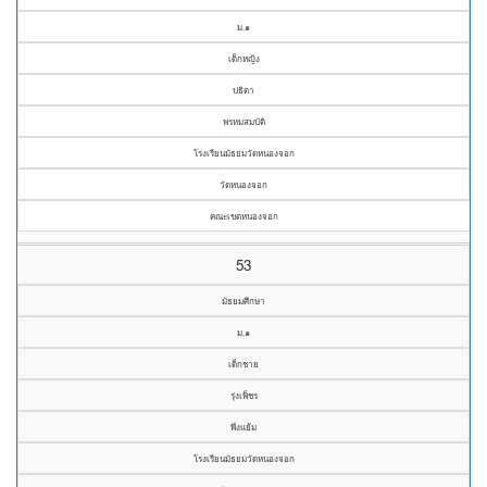
ม.๑
เด็กหญิง
ปธิตา
พรหมสมบัติ
โรงเรียนมัธยมวัดหนองจอก
วัดหนองจอก
คณะเขตหนองจอก
53
มัธยมศึกษา
ม.๑
เด็กชาย
รุ่งเพ็ชร
พึ่งแย้ม
โรงเรียนมัธยมวัดหนองจอก