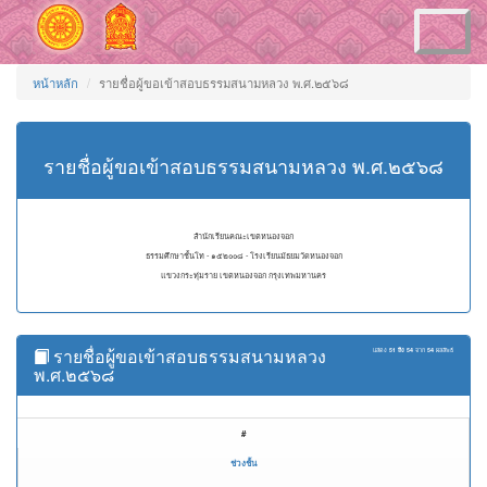
Toggle
navigation
หน้าหลัก
รายชื่อผู้ขอเข้าสอบธรรมสนามหลวง พ.ศ.๒๕๖๘
รายชื่อผู้ขอเข้าสอบธรรมสนามหลวง พ.ศ.๒๕๖๘
สำนักเรียนคณะเขตหนองจอก
ธรรมศึกษาชั้นโท - ๑๕๒๐๐๘ - โรงเรียนมัธยมวัดหนองจอก
แขวงกระทุ่มราย เขตหนองจอก กรุงเทพมหานคร
รายชื่อผู้ขอเข้าสอบธรรมสนามหลวง
แสดง
51 ถึง 54
จาก
54
ผลลัพธ์
พ.ศ.๒๕๖๘
#
ช่วงชั้น