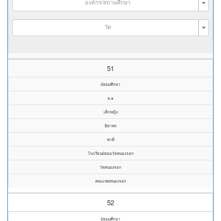
องค์กร/สถานศึกษา
วัด
51
มัธยมศึกษา
ม.๑
เด็กหญิง
ธิดาพร
พาดี
โรงเรียนมัธยมวัดหนองจอก
วัดหนองจอก
คณะเขตหนองจอก
52
มัธยมศึกษา