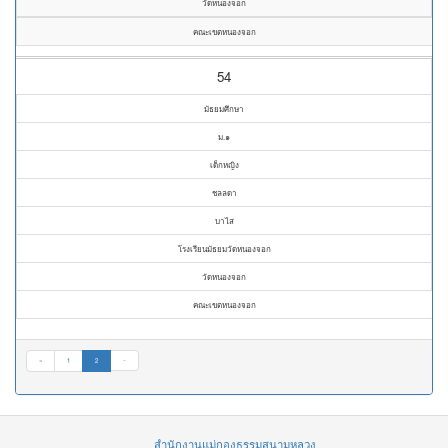
วัดหนองจอก
คณะเขตหนองจอก
54
มัธยมศึกษา
ม.๑
เด็กหญิง
ชลลดา
บาไส
โรงเรียนมัธยมวัดหนองจอก
วัดหนองจอก
คณะเขตหนองจอก
«
1
2
»
สำนักงานแม่กองธรรมสนามหลวง