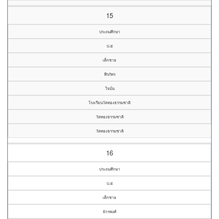
15
ประถมศึกษา
ป.๕
เด็กชาย
พีรภัทร
ใจมั่น
โรงเรียนวัดทองธรรมชาติ
วัดทองธรรมชาติ
วัดทองธรรมชาติ
16
ประถมศึกษา
ป.๕
เด็กชาย
จักรพงศ์