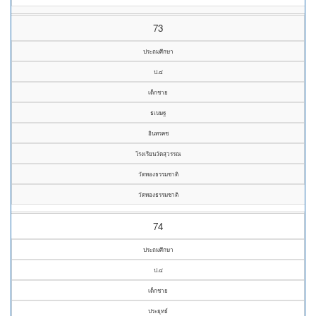
73
ประถมศึกษา
ป.๔
เด็กชาย
ธเนษฐ
อินทรคช
โรงเรียนวัดสุวรรณ
วัดทองธรรมชาติ
วัดทองธรรมชาติ
74
ประถมศึกษา
ป.๔
เด็กชาย
ประยุทธ์