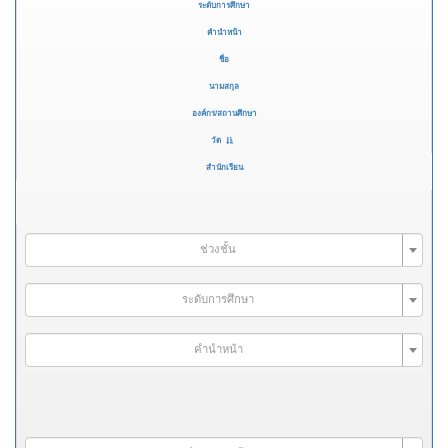
ระดับการศึกษา
คำนำหน้า
ชื่อ
นามสกุล
องค์กร/สถานศึกษา
วัด
สำนักเรียน
ช่วงชั้น
ระดับการศึกษา
คำนำหน้า