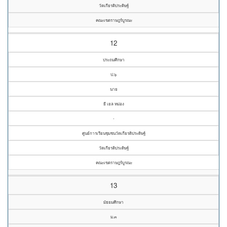
วัดเกียรติประดิษฐ์
คณะเขตราษฎร์บูรณะ
12
ประถมศึกษา
ป.๖
นาย
ยี เยล หม่อง
-
ศูนย์การเรียนชุมชนวัดเกียรติประดิษฐ์
วัดเกียรติประดิษฐ์
คณะเขตราษฎร์บูรณะ
13
มัธยมศึกษา
ม.๓