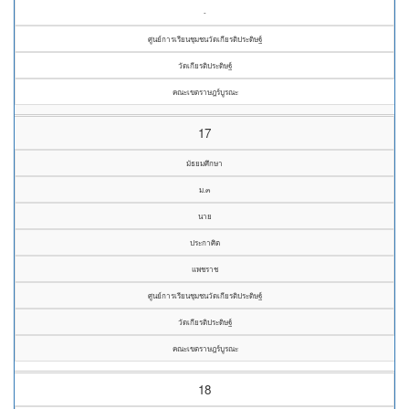
-
ศูนย์การเรียนชุมชนวัดเกียรติประดิษฐ์
วัดเกียรติประดิษฐ์
คณะเขตราษฎร์บูรณะ
17
มัธยมศึกษา
ม.๓
นาย
ประกาศิต
แพชราช
ศูนย์การเรียนชุมชนวัดเกียรติประดิษฐ์
วัดเกียรติประดิษฐ์
คณะเขตราษฎร์บูรณะ
18