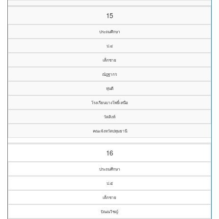
15
ประถมศึกษา
ป.๔
เด็กชาย
ณัฎฐากร
หุ่นดี
โรงเรียนบางโพธิ์เหนือ
วัดสิงห์
คณะจังหวัดปทุมธานี
16
ประถมศึกษา
ป.๕
เด็กชาย
ปัณณวิชญ์