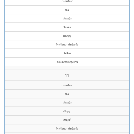
ประถมศึกษา
ป.๔
เด็กหญิง
วิภาดา
ทองบุญ
โรงเรียนบางโพธิ์เหนือ
วัดสิงห์
คณะจังหวัดปทุมธานี
11
ประถมศึกษา
ป.๔
เด็กหญิง
อภิญญา
ศรีฤทธิ์
โรงเรียนบางโพธิ์เหนือ