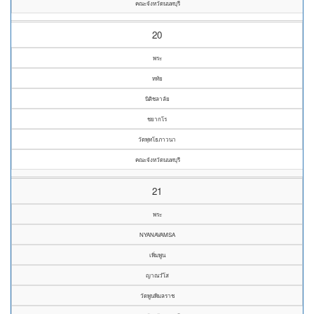
คณะจังหวัดนนทบุรี
20
พระ
หทัย
นิติชลาลัย
ชยากโร
วัดพุทโธภาวนา
คณะจังหวัดนนทบุรี
21
พระ
NYANAVAMSA
เพิ่มพูน
ญาณวํโส
วัดพูนพิมลราช