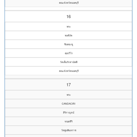
คณะจังหวัดนนทบุรี
16
พระ
พงศ์ภัค
ชินทองจู
คุณวีโร
วัดเต็มรักสามัคคี
คณะจังหวัดนนทบุรี
17
พระ
CANDACIRI
สิริกาญจน์
จณฺตสีริ
วัดพูนพิมลราช