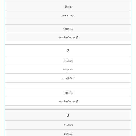
ธีรเดช
คงความสุข
วัดบางไผ่
คณะจังหวัดนนทบุรี
2
สามเณร
เบญจพล
งามอุไรรัตน์
วัดบางไผ่
คณะจังหวัดนนทบุรี
3
สามเณร
ธนวัฒน์