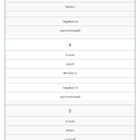
ไชยโยธา
วัดพูนพิมลราช
คณะจังหวัดนนทบุรี
4
สามเณร
ศุภเสข์
เพียรไม่คลาย
วัดพูนพิมลราช
คณะจังหวัดนนทบุรี
5
สามเณร
ศรัณธร
อาชาฤทริ์