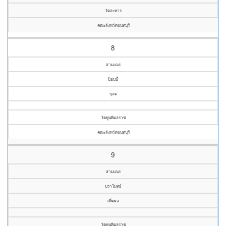
วัดละหาร
คณะจังหวัดนนทบุรี
8
สามเณร
บ็อบบี้
บุลม
วัดพูนพิมลราช
คณะจังหวัดนนทบุรี
9
สามเณร
ปราโมทย์
เพิ่มผล
วัดพูนพิมลราช