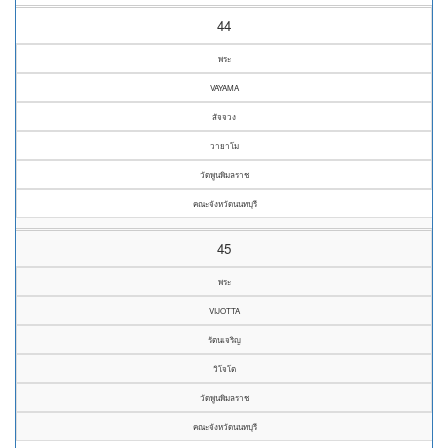
44
พระ
VAYAMA
สัจจวง
วายาโม
วัดพูนพิมลราช
คณะจังหวัดนนทบุรี
45
พระ
VIJOTTA
รัตนเจริญ
วิโจโต
วัดพูนพิมลราช
คณะจังหวัดนนทบุรี