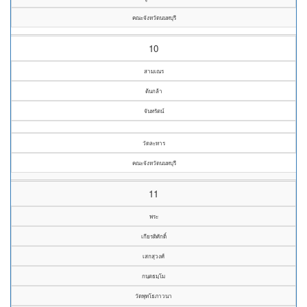
คณะจังหวัดนนทบุรี
10
สามเณร
ต้นกล้า
จันทรัตน์
วัดละหาร
คณะจังหวัดนนทบุรี
11
พระ
เกียรติศักดิ์
เสกสุวงศ์
กนฺตธมฺโม
วัดพุทโธภาวนา