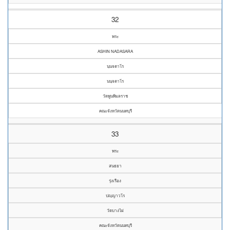
32
พระ
ASHIN NADASARA
นฺนจตาโร
นนฺจตาโร
วัดพูนพิมลราช
คณะจังหวัดนนทบุรี
33
พระ
สนธยา
รุ่งเรือง
ปญฺญาวโร
วัดบางไผ่
คณะจังหวัดนนทบุรี