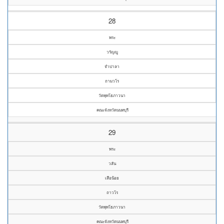
28
พระ
วรัญญู
จำปาลา
ถามวโร
วัดพุทโธภาวนา
คณะจังหวัดนนทบุรี
29
พระ
วสัน
เสือน้อย
ถาวโร
วัดพุทโธภาวนา
คณะจังหวัดนนทบุรี