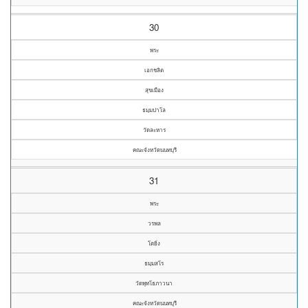
30
พระ
เอกชลิต
สุขเมือง
ธมฺมปาโล
วัดละหาร
คณะจังหวัดนนทบุรี
31
พระ
วรพล
โตยิ่ง
ธมฺมสโร
วัดพุทโธภาวนา
คณะจังหวัดนนทบุรี