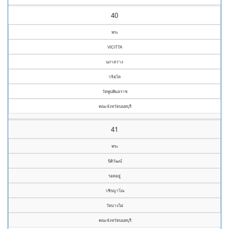
40
พระ
VICITTA
นภาสว่าง
วจิตฺโต
วัดพูนพิมลราช
คณะจังหวัดนนทบุรี
41
พระ
นิติวัฒน์
รอดอยู่
วชิรญาโณ
วัดบางไผ่
คณะจังหวัดนนทบุรี