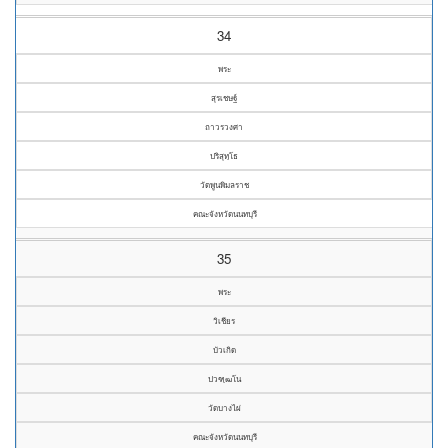
34
พระ
สุรเชษฐ์
ถาวรวงศา
ปริสุทฺโธ
วัดพูนพิมลราช
คณะจังหวัดนนทบุรี
35
พระ
วิเชียร
บัวเกิด
ปวฑฺฒโน
วัดบางไผ่
คณะจังหวัดนนทบุรี