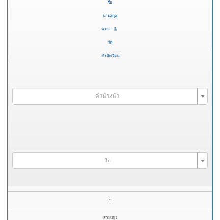
ชื่อ
นามสกุล
ฉายา
วัด
สำนักเรียน
คำนำหน้า
วัด
1
สามเณร