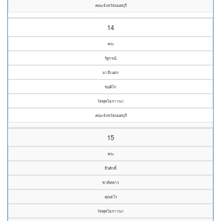
คณะจังหวัดนนทบุรี
14
พระ
รัฐกรณ์
มาลีเนตร
ขนฺติโก
วัดพุทโธภาวนา
คณะจังหวัดนนทบุรี
15
พระ
ธีรศักดิ์
ชาติทหาร
คุณธโร
วัดพุทโธภาวนา