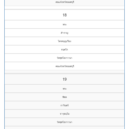
คณะจังหวัดนนทบุรี
18
พระ
สำราญ
โครตบุญเรือง
จนฺทโก
วัดพุทโธภาวนา
คณะจังหวัดนนทบุรี
19
พระ
พิพล
การินทร์
จารุธมฺโม
วัดพุทโธภาวนา