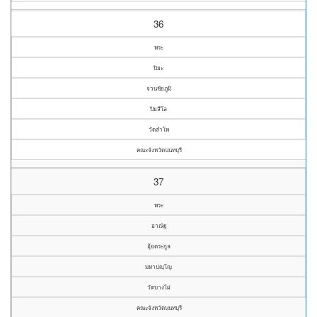
36
พระ
ปิยะ
จวนชัยภูมิ
ปิยสีโล
วัดลำโพ
คณะจังหวัดนนทบุรี
37
พระ
อาณัฐ
อุ้ยตระกูล
มหาปญฺโญ
วัดบางไผ่
คณะจังหวัดนนทบุรี