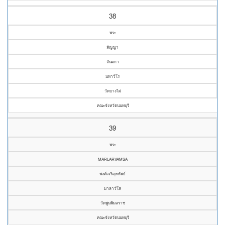
38
พระ
สัญญา
จันผกา
มหาวีโร
วัดบางไผ่
คณะจังหวัดนนทบุรี
39
พระ
MARLARVAMSA
พงศ์เจริญทรัพย์
มาลาวํโส
วัดพูนพิมลราช
คณะจังหวัดนนทบุรี