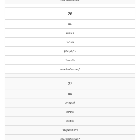
26
พระ
พงศฑล
ทะโทน
ฐิติสมฺปนฺโน
วัดบางไผ่
คณะจังหวัดนนทบุรี
27
พระ
ภาณุพงศ์
สังขกุล
ตปสีโล
วัดพูนพิมลราช
คณะจังหวัดนนทบุรี