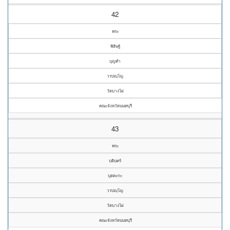
42
พระ
พิสิษฐ์
บุญคำ
วรปญฺโญ
วัดบางไผ่
คณะจังหวัดนนทบุรี
43
พระ
บดินทร์
บุตตะกะ
วรปญฺโญ
วัดบางไผ่
คณะจังหวัดนนทบุรี