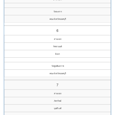
วัดละหาร
คณะจังหวัดนนทบุรี
6
สามเณร
รัชชานนท์
อิงอร
วัดพูนพิมลราช
คณะจังหวัดนนทบุรี
7
สามเณร
ภัทรวิทย์
บุษดีวงศ์