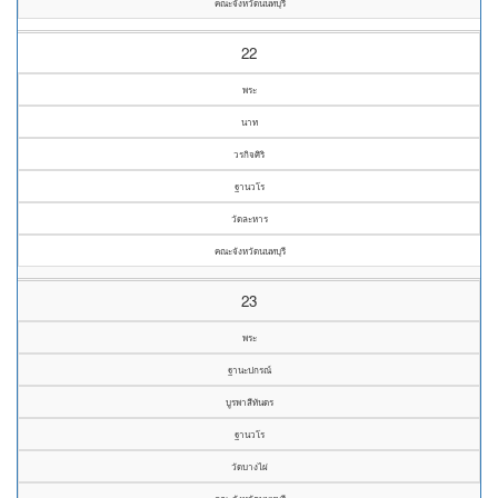
คณะจังหวัดนนทบุรี
22
พระ
นาท
วรกิจศิริ
ฐานวโร
วัดละหาร
คณะจังหวัดนนทบุรี
23
พระ
ฐานะปกรณ์
บูรพาสีทันดร
ฐานวโร
วัดบางไผ่