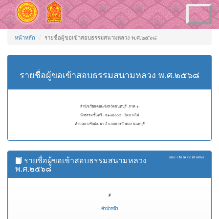
Toggle
navigation
หน้าหลัก
รายชื่อผู้ขอเข้าสอบธรรมสนามหลวง พ.ศ.๒๕๖๘
รายชื่อผู้ขอเข้าสอบธรรมสนามหลวง พ.ศ.๒๕๖๘
สำนักเรียนคณะจังหวัดนนทบุรี ภาค ๑
นักธรรมชั้นตรี - ๒๑๐๒๐๐๔ - วัดบางไผ่
ตำบลบางรักพัฒนา อำเภอบางบัวทอง นนทบุรี
รายชื่อผู้ขอเข้าสอบธรรมสนามหลวง
แสดง
1 ถึง 50
จาก
67
ผลลัพธ์
พ.ศ.๒๕๖๘
#
คำนำหน้า