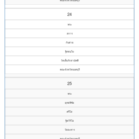
คณะจังหวัดนนทบุรี
24
พระ
สการ
กันต่าย
ฐิตธมฺโม
วัดเต็มรักสามัคคี
คณะจังหวัดนนทบุรี
25
พระ
ยุทธพิชัย
ศรีใส
ฐิตวิริโย
วัดละหาร
คณะจังหวัดนนทบุรี