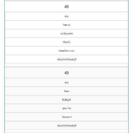
48
พระ
ไพศาล
ณ ป้อมเพชร
สีลธโร
วัดพุทโธภาวนา
คณะจังหวัดนนทบุรี
49
พระ
รันดร
สิมพิบูลย์
สุขกาโม
วัดละหาร
คณะจังหวัดนนทบุรี