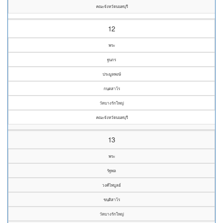
คณะจังหวัดนนทบุรี
12
พระ
ฐนกร
ประมูลพงษ์
กนฺตสาโร
วัดบางรักใหญ่
คณะจังหวัดนนทบุรี
13
พระ
รัฐพล
วงศ์ไพบูลย์
ขนฺติสาโร
วัดบางรักใหญ่