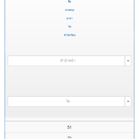
ชื่อ
นามสกุล
ฉายา
วัด
สำนักเรียน
คำนำหน้า
วัด
51
พระ