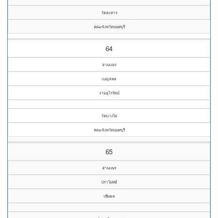
วัดละหาร
คณะจังหวัดนนทบุรี
64
สามเณร
เบญจพล
งามอุไรรัตน์
วัดบางไผ่
คณะจังหวัดนนทบุรี
65
สามเณร
ปราโมทย์
เพิ่มผล