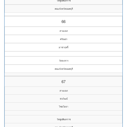
วัดพูนพิมลราช
คณะจังหวัดนนทบุรี
66
สามเณร
ศรัณธร
อาชาฤทริ์
วัดละหาร
คณะจังหวัดนนทบุรี
67
สามเณร
ธนวัฒน์
ไชยโยธา
วัดพูนพิมลราช