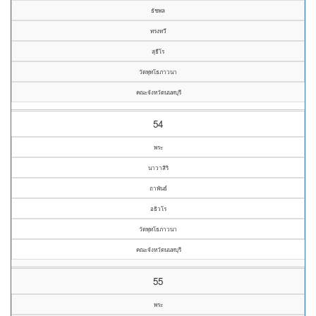
ธัชพล
ทรงทวี
สุธีโร
วัดพุทโธภาวนา
คณะจังหวัดนนทบุรี
54
พระ
นาวาสิริ
ถาพันธ์
อธิวโร
วัดพุทโธภาวนา
คณะจังหวัดนนทบุรี
55
พระ