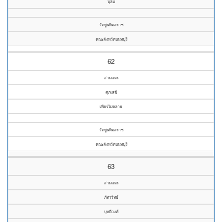
บุลม
วัดพูนพิมลราช
คณะจังหวัดนนทบุรี
62
สามเณร
ศุภเสข์
เพียรไม่คลาย
วัดพูนพิมลราช
คณะจังหวัดนนทบุรี
63
สามเณร
ภัทรวิทย์
บุษดีวงศ์