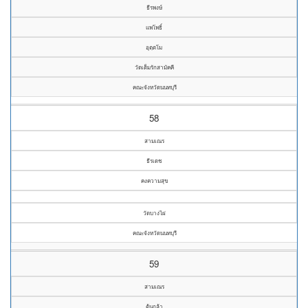
ธีรพงษ์
แพโพธิ์
อุตฺตโม
วัดเต็มรักสามัคคี
คณะจังหวัดนนทบุรี
58
สามเณร
ธีรเดช
คงความสุข
วัดบางไผ่
คณะจังหวัดนนทบุรี
59
สามเณร
ต้นกล้า