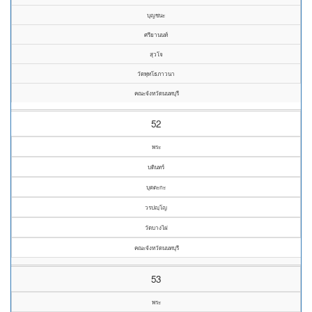
บุญชนะ
ศรียานนท์
สุวโจ
วัดพุทโธภาวนา
คณะจังหวัดนนทบุรี
52
พระ
บดินทร์
บุตตะกะ
วรปญฺโญ
วัดบางไผ่
คณะจังหวัดนนทบุรี
53
พระ