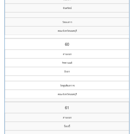
จันทรัตน์
วัดละหาร
คณะจังหวัดนนทบุรี
60
สามเณร
รัชชานนท์
อิงอร
วัดพูนพิมลราช
คณะจังหวัดนนทบุรี
61
สามเณร
บ็อบบี้