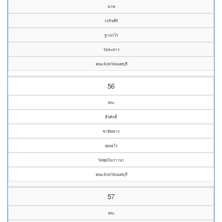
นาท
วรกิจศิริ
ฐานวโร
วัดละหาร
คณะจังหวัดนนทบุรี
56
พระ
ธีรศักดิ์
ชาติทหาร
คุณธโร
วัดพุทโธภาวนา
คณะจังหวัดนนทบุรี
57
พระ