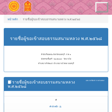
Toggle
navigation
หน้าหลัก
รายชื่อผู้ขอเข้าสอบธรรมสนามหลวง พ.ศ.๒๕๖๘
รายชื่อผู้ขอเข้าสอบธรรมสนามหลวง พ.ศ.๒๕๖๘
สำนักเรียนคณะจังหวัดนนทบุรี ภาค ๑
นักธรรมชั้นตรี - ๒๑๐๒๐๐๔ - วัดบางไผ่
ตำบลบางรักพัฒนา อำเภอบางบัวทอง นนทบุรี
รายชื่อผู้ขอเข้าสอบธรรมสนามหลวง
แสดง
51 ถึง 67
จาก
67
ผลลัพธ์
พ.ศ.๒๕๖๘
#
คำนำหน้า