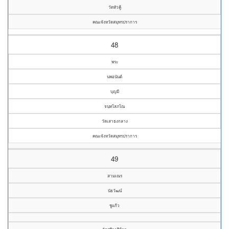
วัดหัวคู้
คณะจังหวัดสมุทรปราการ
48
พระ
นพอนันต์
บุญมี
จนฺทโสภโณ
วัดเสาธงกลาง
คณะจังหวัดสมุทรปราการ
49
สามเณร
นัธวัฒน์
ชูแก้ว