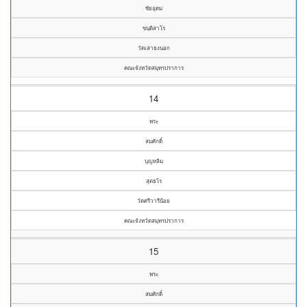
ชัยอุดม
ขนฺติสาโร
วัดเสาธงนอก
คณะจังหวัดสมุทรปราการ
14
พระ
สมศักดิ์
บุญหลิม
สุตธโร
วัดศรีวารีน้อย
คณะจังหวัดสมุทรปราการ
15
พระ
สมศักดิ์