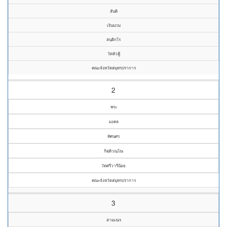
สันติ
เงินนวม
สนฺติกโร
วัดหัวคู้
คณะจังหวัดสมุทรปราการ
2
พระ
มงคล
ทัศนศร
กิตฺติวณฺโณ
วัดศรีวารีน้อย
คณะจังหวัดสมุทรปราการ
3
สามเณร