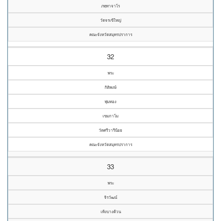
ภทฺทาจาโร
วัดจรเข้ใหญ่
คณะจังหวัดสมุทรปราการ
32
พระ
กิติพงษ์
พุ่มทอง
เขมกาโม
วัดศรีวารีน้อย
คณะจังหวัดสมุทรปราการ
33
พระ
จิรวัฒน์
เท้งบางด้วน