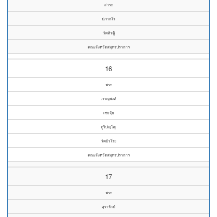
สาระ
ปภากโร
วัดหัวคู้
คณะจังหวัดสมุทรปราการ
16
พระ
ภาณุพงศ์
เชยจุ้ย
ภูริปญฺโญ
วัดบัวโรย
คณะจังหวัดสมุทรปราการ
17
พระ
สุรารักษ์