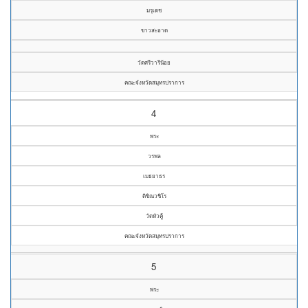
มรุเดช
ขาวสะอาด
วัดศรีวารีน้อย
คณะจังหวัดสมุทรปราการ
4
พระ
วรพล
เมธยาธร
ติขิณวชิโร
วัดหัวคู้
คณะจังหวัดสมุทรปราการ
5
พระ