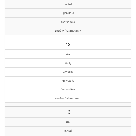
พลรัตน์
ญาณสาโร
วัดศรีวารีน้อย
คณะจังหวัดสมุทรปราการ
12
พระ
ศิวนัฐ
ทัดกาหลง
คมฺภีรปญฺโญ
วัดมงคลนิมิตร
คณะจังหวัดสมุทรปราการ
13
พระ
สมพงษ์