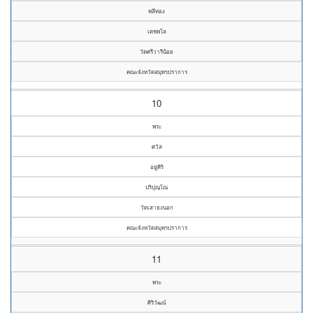
พลีทอง
เตชพโล
วัดศรีวารีน้อย
คณะจังหวัดสมุทรปราการ
10
พระ
ศวัส
อยู่ศิริ
ปริปุณฺโณ
วัดเสาธงนอก
คณะจังหวัดสมุทรปราการ
11
พระ
ศิริวัฒน์