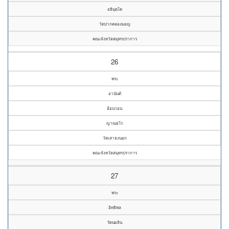
อธิมุตฺโต
วัดปากคลองมอญ
คณะจังหวัดสมุทรปราการ
26
พระ
อานันต์
อ้อนวอน
ญาณธโร
วัดเสาธงนอก
คณะจังหวัดสมุทรปราการ
27
พระ
อิทธิพล
รัตนผลิน