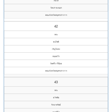
กมโล
วัดเสาธงนอก
คณะจังหวัดสมุทรปราการ
42
พระ
ธนโชติ
เริญไธสง
ธมฺมธโร
วัดศรีวารีน้อย
คณะจังหวัดสมุทรปราการ
43
พระ
ธวัชชัย
รักษาทรัพย์
กนฺตสีโล