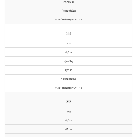
คุตฺตธมฺโม
วัดมงคลนิมิตร
คณะจังหวัดสมุทรปราการ
38
พระ
ณัฐนันท์
สุขเจริญ
สุสํวโร
วัดมงคลนิมิตร
คณะจังหวัดสมุทรปราการ
39
พระ
ณัฐวิชช์
ศรีกรด