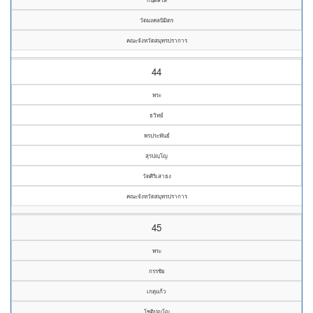
วัดมงคลนิมิตร
คณะจังหวัดสมุทรปราการ
44
พระ
ธวิทย์
พรประพันธ์
สุรปญฺโญ
วัดศิริเสาธง
คณะจังหวัดสมุทรปราการ
45
พระ
กรรชัย
เกตุแก้ว
โชติปญฺโญ