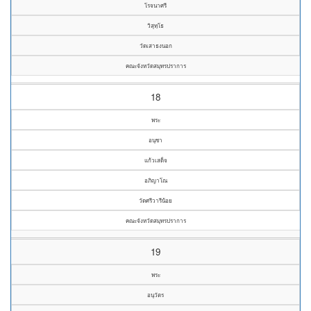
โรจนาศรี
วิสุทฺโธ
วัดเสาธงนอก
คณะจังหวัดสมุทรปราการ
18
พระ
อนุชา
แก้วเสด็จ
อภิญาโณ
วัดศรีวารีน้อย
คณะจังหวัดสมุทรปราการ
19
พระ
อนุวัตร