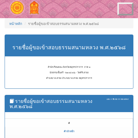
Toggle
navigation
หน้าหลัก
รายชื่อผู้ขอเข้าสอบธรรมสนามหลวง พ.ศ.๒๕๖๘
รายชื่อผู้ขอเข้าสอบธรรมสนามหลวง พ.ศ.๒๕๖๘
สำนักเรียนคณะจังหวัดสมุทรปราการ ภาค ๑
นักธรรมชั้นตรี - ๒๑๐๔๐๐๖ - วัดศิริเสาธง
ตำบลบางเสาธง อำเภอบางเสาธง สมุทรปราการ
รายชื่อผู้ขอเข้าสอบธรรมสนามหลวง
แสดง
1 ถึง 50
จาก
58
ผลลัพธ์
พ.ศ.๒๕๖๘
#
คำนำหน้า