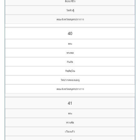
ติกฺขวชิโร
วัดหัวคู้
คณะจังหวัดสมุทรปราการ
40
พระ
ทรงพล
กันภัย
กิตฺติคุโณ
วัดปากคลองมอญ
คณะจังหวัดสมุทรปราการ
41
พระ
ทวนชัย
เวียงแก้ว