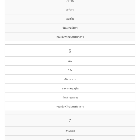
วราวุฒิ
สาริกา
อุปสโม
วัดมงคลนิมิตร
คณะจังหวัดสมุทรปราการ
6
พระ
วินัย
เขียวหวาน
อาจารสมฺปนฺโน
วัดเสาธงกลาง
คณะจังหวัดสมุทรปราการ
7
สามเณร
วีรภัทร