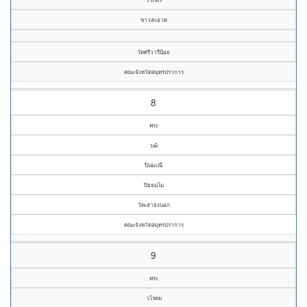
ขาวสะอาด
วัดศรีวารีน้อย
คณะจังหวัดสมุทรปราการ
8
พระ
วุฒิ
ปิ่นมะณี
ปิยธมฺโม
วัดเสาธงนอก
คณะจังหวัดสมุทรปราการ
9
พระ
วโรดม