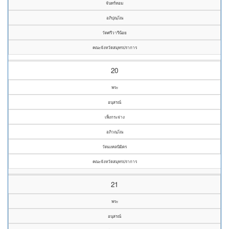
จันทร์หอม
อภิปุณฺโณ
วัดศรีวารีน้อย
คณะจังหวัดสมุทรปราการ
20
พระ
อนุสรณ์
เพ็งกระจ่าง
อภิวณฺโณ
วัดมงคลนิมิตร
คณะจังหวัดสมุทรปราการ
21
พระ
อนุสรณ์