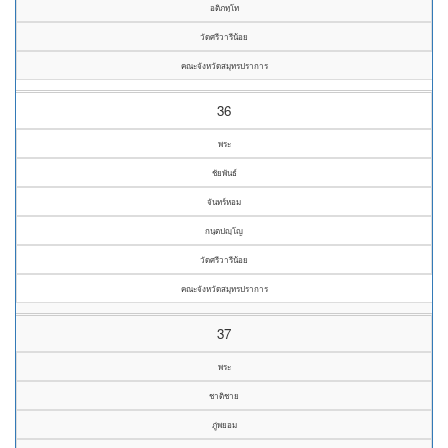
อติภทฺโท
วัดศรีวารีน้อย
คณะจังหวัดสมุทรปราการ
36
พระ
ชัยพันธ์
จันทร์หอม
กนฺตปญฺโญ
วัดศรีวารีน้อย
คณะจังหวัดสมุทรปราการ
37
พระ
ชาติชาย
ภู่พยอม