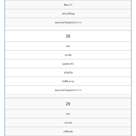
ชิตมาโร
วัดจรเข้ใหญ่
คณะจังหวัดสมุทรปราการ
28
พระ
เอกชัย
บุญทองเถิง
อภินนฺโท
วัดศิริเสาธง
คณะจังหวัดสมุทรปราการ
29
พระ
เอกภณ
เครือเทพ