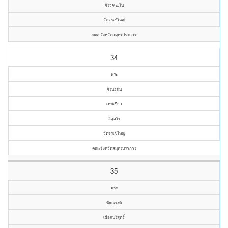
จิรวฑฺฒโน
วัดจรเข้ใหญ่
คณะจังหวัดสมุทรปราการ
34
พระ
จิรันธนิน
เทพเขียว
อิสฺสโร
วัดจรเข้ใหญ่
คณะจังหวัดสมุทรปราการ
35
พระ
ชัยณรงค์
เผือกบริสุทธิ์