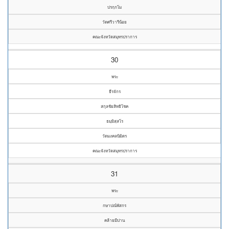
ปรกฺกโม
วัดศรีวารีน้อย
คณะจังหวัดสมุทรปราการ
30
พระ
ธีรจักร
สกุลชัยสิทธิโชค
ธมฺมิสฺสโร
วัดมงคลนิมิตร
คณะจังหวัดสมุทรปราการ
31
พระ
กษาปณ์พัสกร
คล้ายมีปาน