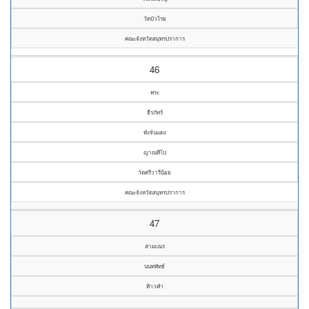
วัดบัวโรย
คณะจังหวัดสมุทรปราการ
46
พระ
ธีรภัทร์
ทั่งจันแดง
ญาณทีโป
วัดศรีวารีน้อย
คณะจังหวัดสมุทรปราการ
47
สามเณร
นนทพัทธ์
ท้าวคำ