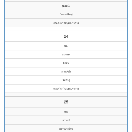
ฐิตธมฺโม
วัดจรเข้ใหญ่
คณะจังหวัดสมุทรปราการ
24
พระ
อมรเทพ
ฝึกฝน
สามวชิโร
วัดหัวคู้
คณะจังหวัดสมุทรปราการ
25
พระ
อานนท์
ครานประโคน