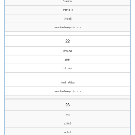
โตคร้าม
อชิตวชิโร
วัดหัวคู้
คณะจังหวัดสมุทรปราการ
22
สามเณร
อภิชัจ
เก๊าทอง
วัดศรีวารีน้อย
คณะจังหวัดสมุทรปราการ
23
พระ
อภิรักษ์
เยรัมย์