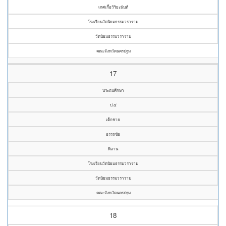
เกศเกื้อวิริยะนันท์
โรงเรียนวัดนิยมธรรมวราราม
วัดนิยมธรรมวราราม
คณะจังหวัดนครปฐม
17
ประถมศึกษา
ป.๔
เด็กชาย
อรรถชัย
พิลาน
โรงเรียนวัดนิยมธรรมวราราม
วัดนิยมธรรมวราราม
คณะจังหวัดนครปฐม
18