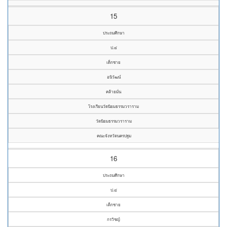
15
ประถมศึกษา
ป.๔
เด็กชาย
อนิวัฒน์
คล้ายมั่น
โรงเรียนวัดนิยมธรรมวราราม
วัดนิยมธรรมวราราม
คณะจังหวัดนครปฐม
16
ประถมศึกษา
ป.๔
เด็กชาย
กรวิชญ์