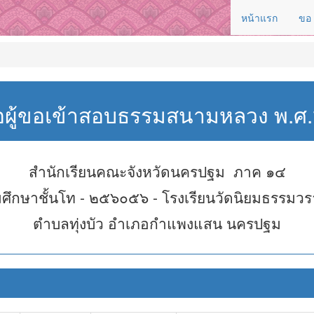
หน้าแรก
ขอ
่อผู้ขอเข้าสอบธรรมสนามหลวง พ.
สำนักเรียนคณะจังหวัดนครปฐม ภาค ๑๔
ศึกษาชั้นโท - ๒๕๖๐๕๖ - โรงเรียนวัดนิยมธรรมว
ตำบลทุ่งบัว อำเภอกำแพงแสน นครปฐม