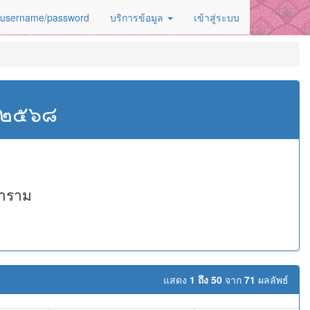
 username/password
บริการข้อมูล
เข้าสู่ระบบ
ศ.๒๕๖๘
ราราม
แสดง
1 ถึง 50
จาก
71
ผลลัพธ์