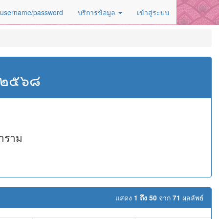
 username/password
บริการข้อมูล
เข้าสู่ระบบ
ศ.๒๕๖๘
ราราม
แสดง
1 ถึง 50
จาก
71
ผลลัพธ์