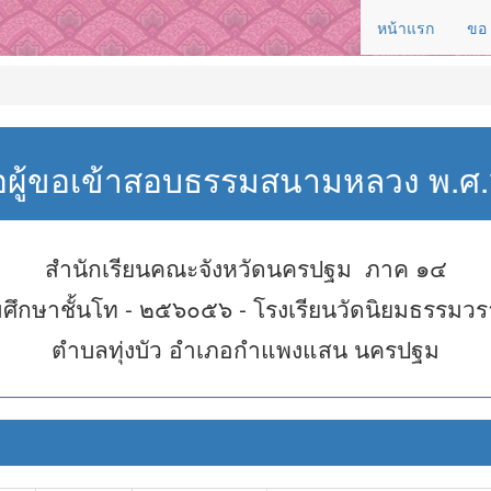
หน้าแรก
ขอ
่อผู้ขอเข้าสอบธรรมสนามหลวง พ.
สำนักเรียนคณะจังหวัดนครปฐม ภาค ๑๔
ศึกษาชั้นโท - ๒๕๖๐๕๖ - โรงเรียนวัดนิยมธรรมว
ตำบลทุ่งบัว อำเภอกำแพงแสน นครปฐม