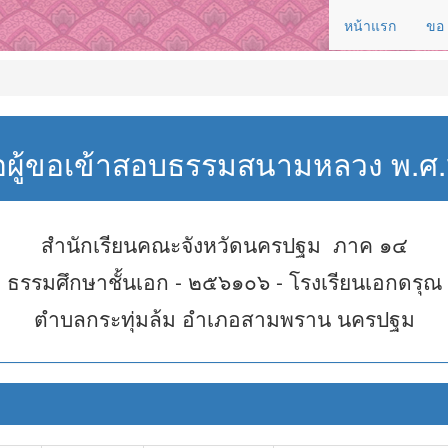
หน้าแรก
ขอ
่อผู้ขอเข้าสอบธรรมสนามหลวง พ.
สำนักเรียนคณะจังหวัดนครปฐม ภาค ๑๔
ธรรมศึกษาชั้นเอก - ๒๕๖๑๐๖ - โรงเรียนเอกดรุณ
ตำบลกระทุ่มล้ม อำเภอสามพราน นครปฐม