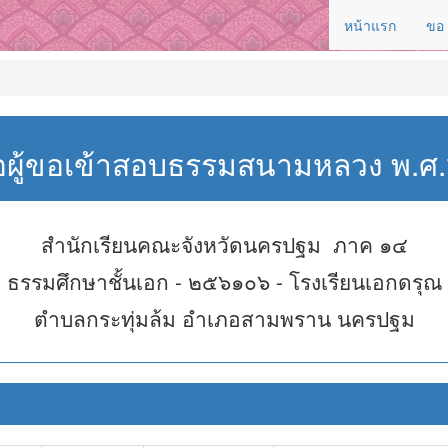
หน้าแรก
ขอ
่อผู้ขอเข้าสอบธรรมสนามหลวง พ.
สำนักเรียนคณะจังหวัดนครปฐม ภาค ๑๔
ธรรมศึกษาชั้นเอก - ๒๕๖๑๐๖ - โรงเรียนเอกดรุณ
ตำบลกระทุ่มล้ม อำเภอสามพราน นครปฐม