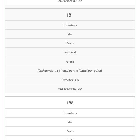
คณะจังหวัดกาญจนบุรี
181
ประถมศึกษา
ป.๕
เด็กชาย
ธรรมวัฒน์
ชาวนา
โรงเรียนเทศบาล ๑ (วัดเทวสังฆาราม) ในพระสังฆราชูปถัมภ์
วัดเทวสังฆาราม
คณะจังหวัดกาญจนบุรี
182
ประถมศึกษา
ป.๕
เด็กชาย