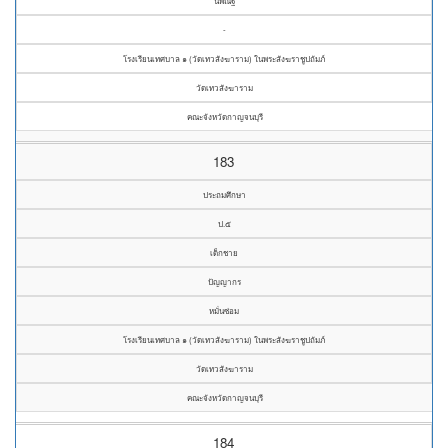
นพณัฐ
-
โรงเรียนเทศบาล ๑ (วัดเทวสังฆาราม) ในพระสังฆราชูปถัมภ์
วัดเทวสังฆาราม
คณะจังหวัดกาญจนบุรี
183
ประถมศึกษา
ป.๕
เด็กชาย
ปัญญากร
หมั่นซ่อม
โรงเรียนเทศบาล ๑ (วัดเทวสังฆาราม) ในพระสังฆราชูปถัมภ์
วัดเทวสังฆาราม
คณะจังหวัดกาญจนบุรี
184