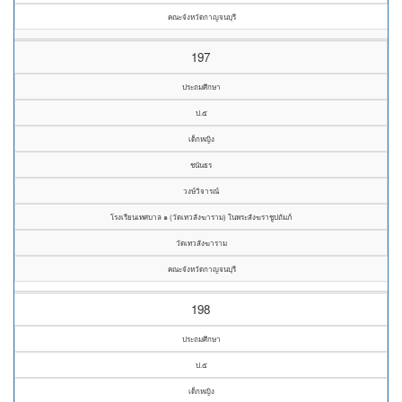
คณะจังหวัดกาญจนบุรี
197
ประถมศึกษา
ป.๕
เด็กหญิง
ชนันธร
วงษ์วิจารณ์
โรงเรียนเทศบาล ๑ (วัดเทวสังฆาราม) ในพระสังฆราชูปถัมภ์
วัดเทวสังฆาราม
คณะจังหวัดกาญจนบุรี
198
ประถมศึกษา
ป.๕
เด็กหญิง