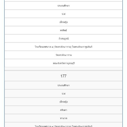
ประถมศึกษา
ป.๕
เด็กหญิง
พรทิพย์
งั่วสมบูรณ์
โรงเรียนเทศบาล ๑ (วัดเทวสังฆาราม) ในพระสังฆราชูปถัมภ์
วัดเทวสังฆาราม
คณะจังหวัดกาญจนบุรี
177
ประถมศึกษา
ป.๕
เด็กหญิง
สลินดา
ทามาด
โรงเรียนเทศบาล ๑ (วัดเทวสังฆาราม) ในพระสังฆราชูปถัมภ์