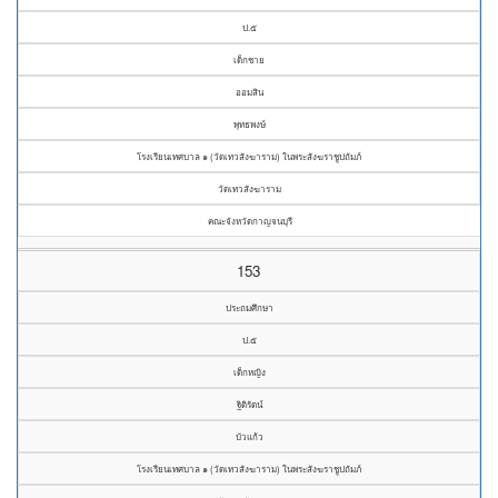
ป.๕
เด็กชาย
ออมสิน
พุทธพงษ์
โรงเรียนเทศบาล ๑ (วัดเทวสังฆาราม) ในพระสังฆราชูปถัมภ์
วัดเทวสังฆาราม
คณะจังหวัดกาญจนบุรี
153
ประถมศึกษา
ป.๕
เด็กหญิง
ฐิติรัตน์
บัวแก้ว
โรงเรียนเทศบาล ๑ (วัดเทวสังฆาราม) ในพระสังฆราชูปถัมภ์