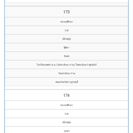
173
ประถมศึกษา
ป.๕
เด็กหญิง
ฐิติยา
จันทร
โรงเรียนเทศบาล ๑ (วัดเทวสังฆาราม) ในพระสังฆราชูปถัมภ์
วัดเทวสังฆาราม
คณะจังหวัดกาญจนบุรี
174
ประถมศึกษา
ป.๕
เด็กหญิง
นภสร