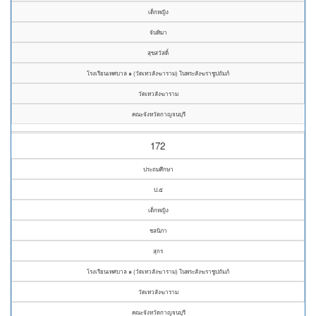
เด็กหญิง
จันทิมา
สุขสวัสดิ์
โรงเรียนเทศบาล ๑ (วัดเทวสังฆาราม) ในพระสังฆราชูปถัมภ์
วัดเทวสังฆาราม
คณะจังหวัดกาญจนบุรี
172
ประถมศึกษา
ป.๕
เด็กหญิง
ชลนิภา
สุกร
โรงเรียนเทศบาล ๑ (วัดเทวสังฆาราม) ในพระสังฆราชูปถัมภ์
วัดเทวสังฆาราม
คณะจังหวัดกาญจนบุรี