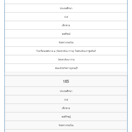
ประถมศึกษา
ป.๕
เด็กชาย
พงศ์รัตน์
จันทรวรรณโณ
โรงเรียนเทศบาล ๑ (วัดเทวสังฆาราม) ในพระสังฆราชูปถัมภ์
วัดเทวสังฆาราม
คณะจังหวัดกาญจนบุรี
185
ประถมศึกษา
ป.๕
เด็กชาย
พงศ์วิชญ์
จันทรวรรณโณ