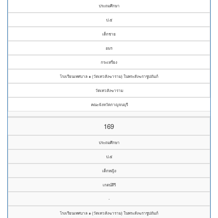
ประถมศึกษา
ป.๕
เด็กชาย
อมร
กระเหรี่ยง
โรงเรียนเทศบาล ๑ (วัดเทวสังฆาราม) ในพระสังฆราชูปถัมภ์
วัดเทวสังฆาราม
คณะจังหวัดกาญจนบุรี
169
ประถมศึกษา
ป.๕
เด็กหญิง
เกตน์สีรี
-
โรงเรียนเทศบาล ๑ (วัดเทวสังฆาราม) ในพระสังฆราชูปถัมภ์