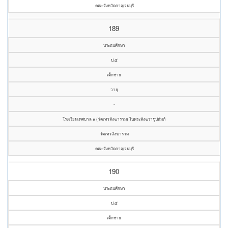
คณะจังหวัดกาญจนบุรี
189
ประถมศึกษา
ป.๕
เด็กชาย
วายุ
-
โรงเรียนเทศบาล ๑ (วัดเทวสังฆาราม) ในพระสังฆราชูปถัมภ์
วัดเทวสังฆาราม
คณะจังหวัดกาญจนบุรี
190
ประถมศึกษา
ป.๕
เด็กชาย