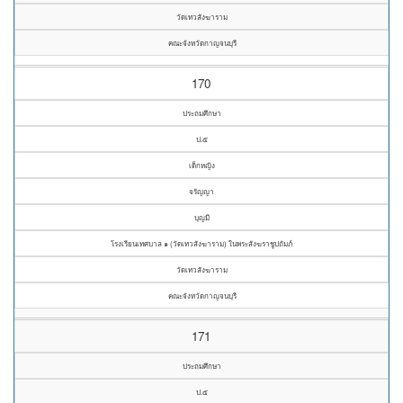
วัดเทวสังฆาราม
คณะจังหวัดกาญจนบุรี
170
ประถมศึกษา
ป.๕
เด็กหญิง
จรัญญา
บุญมี
โรงเรียนเทศบาล ๑ (วัดเทวสังฆาราม) ในพระสังฆราชูปถัมภ์
วัดเทวสังฆาราม
คณะจังหวัดกาญจนบุรี
171
ประถมศึกษา
ป.๕