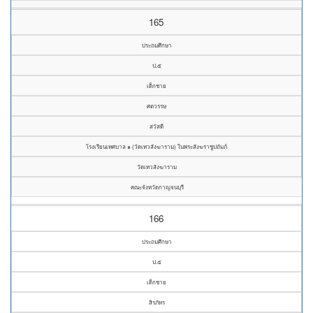
165
ประถมศึกษา
ป.๕
เด็กชาย
ศตวรรษ
สวัสดี
โรงเรียนเทศบาล ๑ (วัดเทวสังฆาราม) ในพระสังฆราชูปถัมภ์
วัดเทวสังฆาราม
คณะจังหวัดกาญจนบุรี
166
ประถมศึกษา
ป.๕
เด็กชาย
สิรภัทร