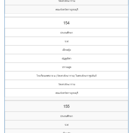
วัดเทวสังฆาราม
คณะจังหวัดกาญจนบุรี
154
ประถมศึกษา
ป.๕
เด็กหญิง
ณัฏฐณิชา
ปราณสูต
โรงเรียนเทศบาล ๑ (วัดเทวสังฆาราม) ในพระสังฆราชูปถัมภ์
วัดเทวสังฆาราม
คณะจังหวัดกาญจนบุรี
155
ประถมศึกษา
ป.๕