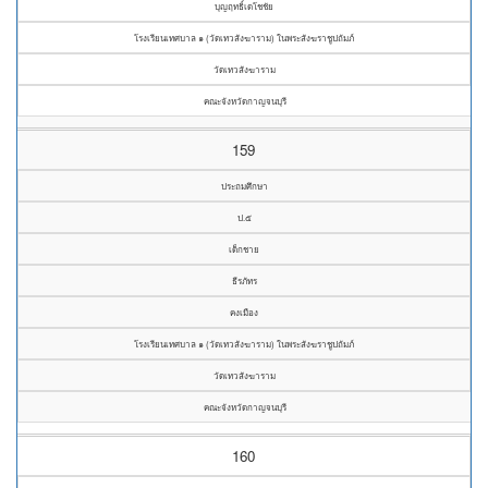
บุญฤทธิ์เดโชชัย
โรงเรียนเทศบาล ๑ (วัดเทวสังฆาราม) ในพระสังฆราชูปถัมภ์
วัดเทวสังฆาราม
คณะจังหวัดกาญจนบุรี
159
ประถมศึกษา
ป.๕
เด็กชาย
ธีรภัทร
คงเมือง
โรงเรียนเทศบาล ๑ (วัดเทวสังฆาราม) ในพระสังฆราชูปถัมภ์
วัดเทวสังฆาราม
คณะจังหวัดกาญจนบุรี
160