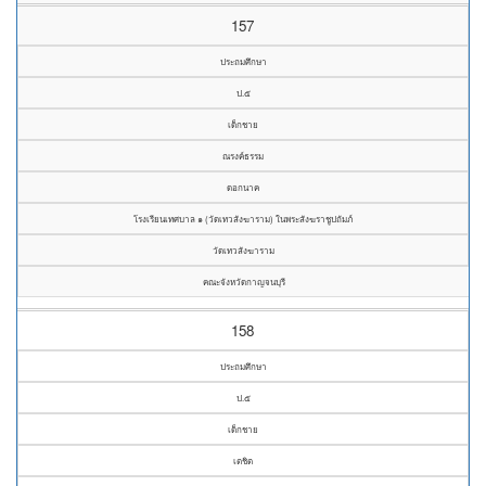
157
ประถมศึกษา
ป.๕
เด็กชาย
ณรงค์ธรรม
ดอกนาค
โรงเรียนเทศบาล ๑ (วัดเทวสังฆาราม) ในพระสังฆราชูปถัมภ์
วัดเทวสังฆาราม
คณะจังหวัดกาญจนบุรี
158
ประถมศึกษา
ป.๕
เด็กชาย
เตชิต