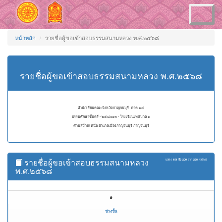
Toggle
navigation
หน้าหลัก
รายชื่อผู้ขอเข้าสอบธรรมสนามหลวง พ.ศ.๒๕๖๘
รายชื่อผู้ขอเข้าสอบธรรมสนามหลวง พ.ศ.๒๕๖๘
สำนักเรียนคณะจังหวัดกาญจนบุรี ภาค ๑๔
ธรรมศึกษาชั้นตรี - ๒๕๘๐๑๓ - โรงเรียนเทศบาล ๑
ตำบลบ้านเหนือ อำเภอเมืองกาญจนบุรี กาญจนบุรี
รายชื่อผู้ขอเข้าสอบธรรมสนามหลวง
แสดง
151 ถึง 200
จาก
268
ผลลัพธ์
พ.ศ.๒๕๖๘
#
ช่วงชั้น