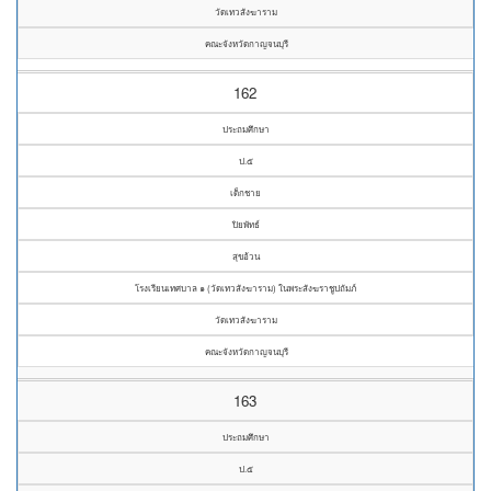
วัดเทวสังฆาราม
คณะจังหวัดกาญจนบุรี
162
ประถมศึกษา
ป.๕
เด็กชาย
ปิยพัทธ์
สุขอ้วน
โรงเรียนเทศบาล ๑ (วัดเทวสังฆาราม) ในพระสังฆราชูปถัมภ์
วัดเทวสังฆาราม
คณะจังหวัดกาญจนบุรี
163
ประถมศึกษา
ป.๕