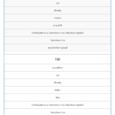
ป.๕
เด็กหญิง
จรรยกร
มานะภักดี
โรงเรียนเทศบาล ๑ (วัดเทวสังฆาราม) ในพระสังฆราชูปถัมภ์
วัดเทวสังฆาราม
คณะจังหวัดกาญจนบุรี
196
ประถมศึกษา
ป.๕
เด็กหญิง
จันทิมา
มีสุข
โรงเรียนเทศบาล ๑ (วัดเทวสังฆาราม) ในพระสังฆราชูปถัมภ์
วัดเทวสังฆาราม