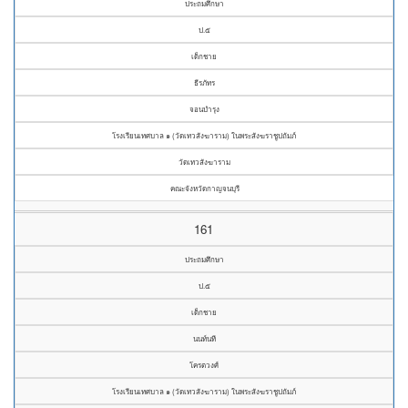
ประถมศึกษา
ป.๕
เด็กชาย
ธีรภัทร
จอนบำรุง
โรงเรียนเทศบาล ๑ (วัดเทวสังฆาราม) ในพระสังฆราชูปถัมภ์
วัดเทวสังฆาราม
คณะจังหวัดกาญจนบุรี
161
ประถมศึกษา
ป.๕
เด็กชาย
นนท์นที
โครตวงศ์
โรงเรียนเทศบาล ๑ (วัดเทวสังฆาราม) ในพระสังฆราชูปถัมภ์