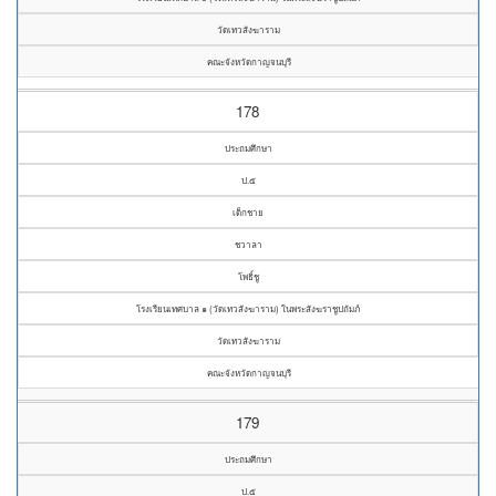
วัดเทวสังฆาราม
คณะจังหวัดกาญจนบุรี
178
ประถมศึกษา
ป.๕
เด็กชาย
ชวาลา
โพธิ์ชู
โรงเรียนเทศบาล ๑ (วัดเทวสังฆาราม) ในพระสังฆราชูปถัมภ์
วัดเทวสังฆาราม
คณะจังหวัดกาญจนบุรี
179
ประถมศึกษา
ป.๕