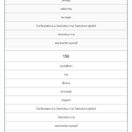
เด็กหญิง
มณิทวรรณ
สมานบุตร
โรงเรียนเทศบาล ๑ (วัดเทวสังฆาราม) ในพระสังฆราชูปถัมภ์
วัดเทวสังฆาราม
คณะจังหวัดกาญจนบุรี
156
ประถมศึกษา
ป.๕
เด็กชาย
จักรกฤษณ์
ขวัญหวัง
โรงเรียนเทศบาล ๑ (วัดเทวสังฆาราม) ในพระสังฆราชูปถัมภ์
วัดเทวสังฆาราม
คณะจังหวัดกาญจนบุรี