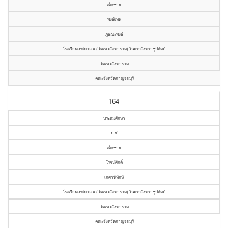
เด็กชาย
พงษ์เทพ
ภูษณะพงษ์
โรงเรียนเทศบาล ๑ (วัดเทวสังฆาราม) ในพระสังฆราชูปถัมภ์
วัดเทวสังฆาราม
คณะจังหวัดกาญจนบุรี
164
ประถมศึกษา
ป.๕
เด็กชาย
โรจน์ศักดิ์
เกศวพิทักษ์
โรงเรียนเทศบาล ๑ (วัดเทวสังฆาราม) ในพระสังฆราชูปถัมภ์
วัดเทวสังฆาราม
คณะจังหวัดกาญจนบุรี