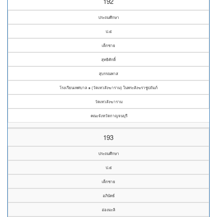
192
ประถมศึกษา
ป.๕
เด็กชาย
สุทธิศักดิ์
สุบรรณพาส
โรงเรียนเทศบาล ๑ (วัดเทวสังฆาราม) ในพระสังฆราชูปถัมภ์
วัดเทวสังฆาราม
คณะจังหวัดกาญจนบุรี
193
ประถมศึกษา
ป.๕
เด็กชาย
อภินัทธ์
อ่องมะลิ