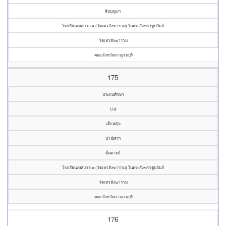
สินบุญมา
โรงเรียนเทศบาล ๑ (วัดเทวสังฆาราม) ในพระสังฆราชูปถัมภ์
วัดเทวสังฆาราม
คณะจังหวัดกาญจนบุรี
175
ประถมศึกษา
ป.๕
เด็กหญิง
ปาณิสรา
มั่นมาตย์
โรงเรียนเทศบาล ๑ (วัดเทวสังฆาราม) ในพระสังฆราชูปถัมภ์
วัดเทวสังฆาราม
คณะจังหวัดกาญจนบุรี
176