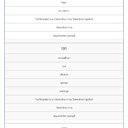
วิทยา
สว่างพราว
โรงเรียนเทศบาล ๑ (วัดเทวสังฆาราม) ในพระสังฆราชูปถัมภ์
วัดเทวสังฆาราม
คณะจังหวัดกาญจนบุรี
191
ประถมศึกษา
ป.๕
เด็กชาย
ศุภกฤษ
จงตระกูล
โรงเรียนเทศบาล ๑ (วัดเทวสังฆาราม) ในพระสังฆราชูปถัมภ์
วัดเทวสังฆาราม
คณะจังหวัดกาญจนบุรี