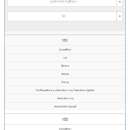
องค์กร/สถานศึกษา
วัด
151
ประถมศึกษา
ป.๕
เด็กชาย
ภัทรภณ
ใจหาญ
โรงเรียนเทศบาล ๑ (วัดเทวสังฆาราม) ในพระสังฆราชูปถัมภ์
วัดเทวสังฆาราม
คณะจังหวัดกาญจนบุรี
152
ประถมศึกษา