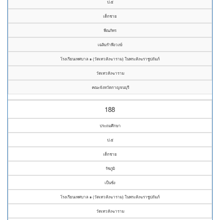
ป.๕
เด็กชาย
พีณภัทร
เฉลิมรำพึงวงษ์
โรงเรียนเทศบาล ๑ (วัดเทวสังฆาราม) ในพระสังฆราชูปถัมภ์
วัดเทวสังฆาราม
คณะจังหวัดกาญจนบุรี
188
ประถมศึกษา
ป.๕
เด็กชาย
รัชภูมิ
เป็นชั่ง
โรงเรียนเทศบาล ๑ (วัดเทวสังฆาราม) ในพระสังฆราชูปถัมภ์
วัดเทวสังฆาราม