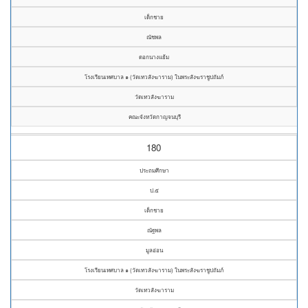
เด็กชาย
ณัชพล
ดอกนางแย้ม
โรงเรียนเทศบาล ๑ (วัดเทวสังฆาราม) ในพระสังฆราชูปถัมภ์
วัดเทวสังฆาราม
คณะจังหวัดกาญจนบุรี
180
ประถมศึกษา
ป.๕
เด็กชาย
ณัฐพล
มูลอ่อน
โรงเรียนเทศบาล ๑ (วัดเทวสังฆาราม) ในพระสังฆราชูปถัมภ์
วัดเทวสังฆาราม