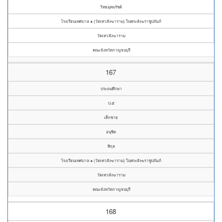
วิทยอุดมรัชต์
โรงเรียนเทศบาล ๑ (วัดเทวสังฆาราม) ในพระสังฆราชูปถัมภ์
วัดเทวสังฆาราม
คณะจังหวัดกาญจนบุรี
167
ประถมศึกษา
ป.๕
เด็กชาย
อนุชิต
พิกุล
โรงเรียนเทศบาล ๑ (วัดเทวสังฆาราม) ในพระสังฆราชูปถัมภ์
วัดเทวสังฆาราม
คณะจังหวัดกาญจนบุรี
168