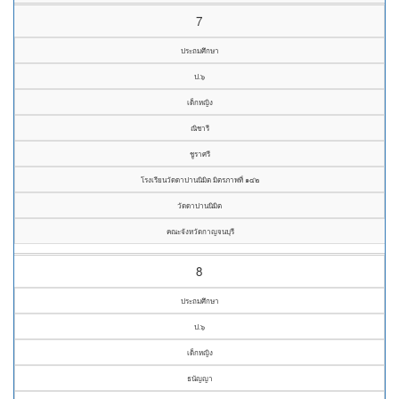
7
ประถมศึกษา
ป.๖
เด็กหญิง
ณิชารี
ชูราศรี
โรงเรียนวัดดาปานนิมิต มิตรภาพที่ ๑๔๒
วัดดาปานนิมิต
คณะจังหวัดกาญจนบุรี
8
ประถมศึกษา
ป.๖
เด็กหญิง
ธนัญญา