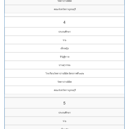
วัดดาปานนิมิต
คณะจังหวัดกาญจนบุรี
4
ประถมศึกษา
ป.๖
เด็กหญิง
จิรัฏฐิกาล
ปานสุวรรณ
โรงเรียนวัดดาปานนิมิต มิตรภาพที่ ๑๔๒
วัดดาปานนิมิต
คณะจังหวัดกาญจนบุรี
5
ประถมศึกษา
ป.๖