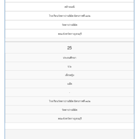
คล้ายมณี
โรงเรียนวัดดาปานนิมิต มิตรภาพที่ ๑๔๒
วัดดาปานนิมิต
คณะจังหวัดกาญจนบุรี
25
ประถมศึกษา
ป.๖
เด็กหญิง
แอ๊ด
-
โรงเรียนวัดดาปานนิมิต มิตรภาพที่ ๑๔๒
วัดดาปานนิมิต
คณะจังหวัดกาญจนบุรี