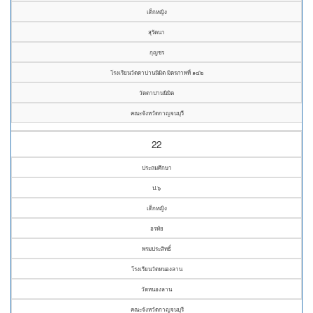
เด็กหญิง
สุรัตนา
กุญชร
โรงเรียนวัดดาปานนิมิต มิตรภาพที่ ๑๔๒
วัดดาปานนิมิต
คณะจังหวัดกาญจนบุรี
22
ประถมศึกษา
ป.๖
เด็กหญิง
อรทัย
พรมประสิทธิ์
โรงเรียนวัดหนองลาน
วัดหนองลาน
คณะจังหวัดกาญจนบุรี