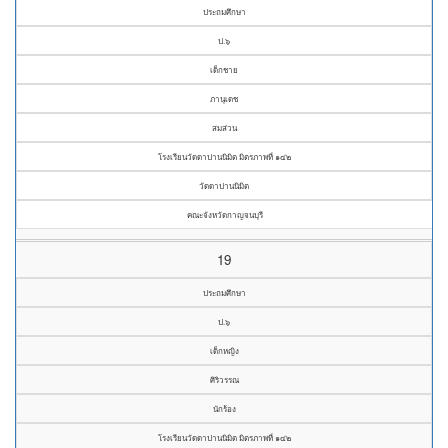
ประถมศึกษา
ป.๖
เด็กชาย
ภานุเดช
สมส่วน
โรงเรียนวัดดาปานนิมิต มิตรภาพที่ ๑๔๒
วัดดาปานนิมิต
คณะจังหวัดกาญจนบุรี
19
ประถมศึกษา
ป.๖
เด็กหญิง
ศิริวรรณ
นักร้อง
โรงเรียนวัดดาปานนิมิต มิตรภาพที่ ๑๔๒