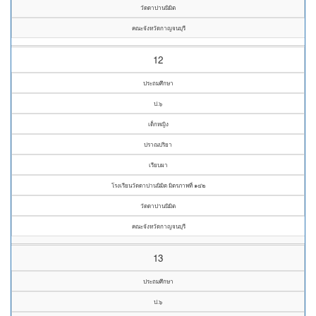
วัดดาปานนิมิต
คณะจังหวัดกาญจนบุรี
12
ประถมศึกษา
ป.๖
เด็กหญิง
ปราณปริยา
เรียบผา
โรงเรียนวัดดาปานนิมิต มิตรภาพที่ ๑๔๒
วัดดาปานนิมิต
คณะจังหวัดกาญจนบุรี
13
ประถมศึกษา
ป.๖