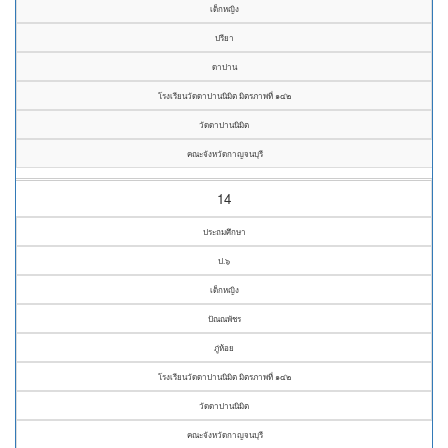
เด็กหญิง
ปรียา
ดาปาน
โรงเรียนวัดดาปานนิมิต มิตรภาพที่ ๑๔๒
วัดดาปานนิมิต
คณะจังหวัดกาญจนบุรี
14
ประถมศึกษา
ป.๖
เด็กหญิง
ปัณณพัชร
ภู่ห้อย
โรงเรียนวัดดาปานนิมิต มิตรภาพที่ ๑๔๒
วัดดาปานนิมิต
คณะจังหวัดกาญจนบุรี