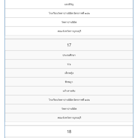
แสงหิรัญ
โรงเรียนวัดดาปานนิมิต มิตรภาพที่ ๑๔๒
วัดดาปานนิมิต
คณะจังหวัดกาญจนบุรี
17
ประถมศึกษา
ป.๖
เด็กหญิง
พีรชญา
แก้วสายทับ
โรงเรียนวัดดาปานนิมิต มิตรภาพที่ ๑๔๒
วัดดาปานนิมิต
คณะจังหวัดกาญจนบุรี
18