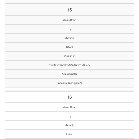
15
ประถมศึกษา
ป.๖
เด็กชาย
พิพัฒน์
สร้อยสาคร
โรงเรียนวัดดาปานนิมิต มิตรภาพที่ ๑๔๒
วัดดาปานนิมิต
คณะจังหวัดกาญจนบุรี
16
ประถมศึกษา
ป.๖
เด็กหญิง
พิมพ์พร