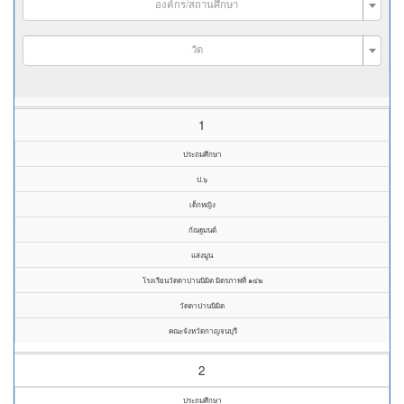
องค์กร/สถานศึกษา
วัด
1
ประถมศึกษา
ป.๖
เด็กหญิง
กัณฐมนต์
แสงมูน
โรงเรียนวัดดาปานนิมิต มิตรภาพที่ ๑๔๒
วัดดาปานนิมิต
คณะจังหวัดกาญจนบุรี
2
ประถมศึกษา