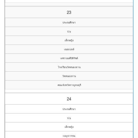
23
ประถมศึกษา
ป.๖
เด็กหญิง
เฌอเบลล์
เตชานนท์ปิติรัชต์
โรงเรียนวัดหนองลาน
วัดหนองลาน
คณะจังหวัดกาญจนบุรี
24
ประถมศึกษา
ป.๖
เด็กหญิง
เบญจวรรณ