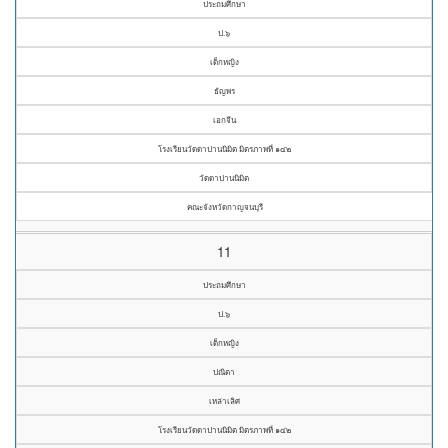
ประถมศึกษา
ป.๖
เด็กหญิง
ธัญพร
เอกจีน
โรงเรียนวัดดาปานนิมิต มิตรภาพที่ ๑๔๒
วัดดาปานนิมิต
คณะจังหวัดกาญจนบุรี
11
ประถมศึกษา
ป.๖
เด็กหญิง
ปณิตา
เหล่าเลิศ
โรงเรียนวัดดาปานนิมิต มิตรภาพที่ ๑๔๒