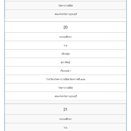
วัดดาปานนิมิต
คณะจังหวัดกาญจนบุรี
20
ประถมศึกษา
ป.๖
เด็กหญิง
ศุภาพิชญ์
เรืองบุปผา
โรงเรียนวัดดาปานนิมิต มิตรภาพที่ ๑๔๒
วัดดาปานนิมิต
คณะจังหวัดกาญจนบุรี
21
ประถมศึกษา
ป.๖