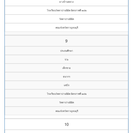
ยางบ้านหลวง
โรงเรียนวัดดาปานนิมิต มิตรภาพที่ ๑๔๒
วัดดาปานนิมิต
คณะจังหวัดกาญจนบุรี
9
ประถมศึกษา
ป.๖
เด็กชาย
ธนากร
แซ่โก
โรงเรียนวัดดาปานนิมิต มิตรภาพที่ ๑๔๒
วัดดาปานนิมิต
คณะจังหวัดกาญจนบุรี
10