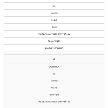
ป.๖
เด็กหญิง
กุลนิษฐ์
ส่งบุญ
โรงเรียนวัดดาปานนิมิต มิตรภาพที่ ๑๔๒
วัดดาปานนิมิต
คณะจังหวัดกาญจนบุรี
3
ประถมศึกษา
ป.๖
เด็กหญิง
จิดาพร
คำภิมาบุตร
โรงเรียนวัดดาปานนิมิต มิตรภาพที่ ๑๔๒