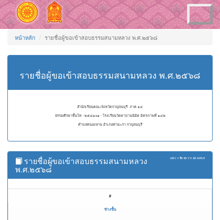
Toggle
navigation
หน้าหลัก
รายชื่อผู้ขอเข้าสอบธรรมสนามหลวง พ.ศ.๒๕๖๘
รายชื่อผู้ขอเข้าสอบธรรมสนามหลวง พ.ศ.๒๕๖๘
สำนักเรียนคณะจังหวัดกาญจนบุรี ภาค ๑๔
ธรรมศึกษาชั้นโท - ๒๕๘๑๐๑ - โรงเรียนวัดดาปานนิมิต มิตรภาพที่ ๑๔๒
ตำบลหนองลาน อำเภอท่ามะกา กาญจนบุรี
รายชื่อผู้ขอเข้าสอบธรรมสนามหลวง
แสดง
1 ถึง 25
จาก
25
ผลลัพธ์
พ.ศ.๒๕๖๘
#
ช่วงชั้น