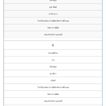
เด็กหญิง
จุฑาทิพย์
จารึกกลาง
โรงเรียนวัดดาปานนิมิต มิตรภาพที่ ๑๔๒
วัดดาปานนิมิต
คณะจังหวัดกาญจนบุรี
6
ประถมศึกษา
ป.๖
เด็กหญิง
ญาณิกา
กุนันท์
โรงเรียนวัดดาปานนิมิต มิตรภาพที่ ๑๔๒
วัดดาปานนิมิต
คณะจังหวัดกาญจนบุรี