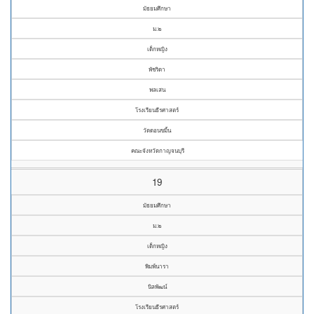
มัธยมศึกษา
ม.๒
เด็กหญิง
พัชริดา
พลเสน
โรงเรียนธีรศาสตร์
วัดดอนขมิ้น
คณะจังหวัดกาญจนบุรี
19
มัธยมศึกษา
ม.๒
เด็กหญิง
พิมพ์นารา
นิลพัฒน์
โรงเรียนธีรศาสตร์