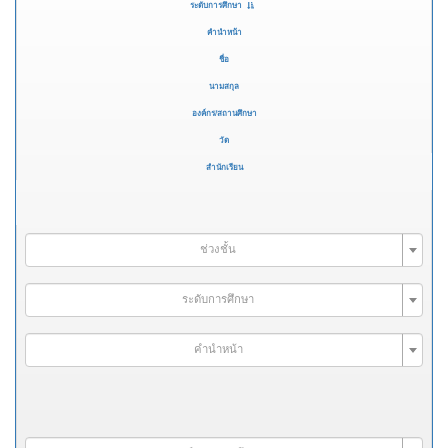
ระดับการศึกษา
คำนำหน้า
ชื่อ
นามสกุล
องค์กร/สถานศึกษา
วัด
สำนักเรียน
ช่วงชั้น
ระดับการศึกษา
คำนำหน้า