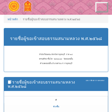
Toggle
navigation
หน้าหลัก
รายชื่อผู้ขอเข้าสอบธรรมสนามหลวง พ.ศ.๒๕๖๘
รายชื่อผู้ขอเข้าสอบธรรมสนามหลวง พ.ศ.๒๕๖๘
สำนักเรียนคณะจังหวัดกาญจนบุรี ภาค ๑๔
ธรรมศึกษาชั้นโท - ๒๕๘๑๐๘ - วัดดอนขมิ้น
ตำบลดอนขมิ้น อำเภอท่ามะกา กาญจนบุรี
รายชื่อผู้ขอเข้าสอบธรรมสนามหลวง
แสดง
1 ถึง 50
จาก
124
ผลลัพธ์
พ.ศ.๒๕๖๘
#
ช่วงชั้น