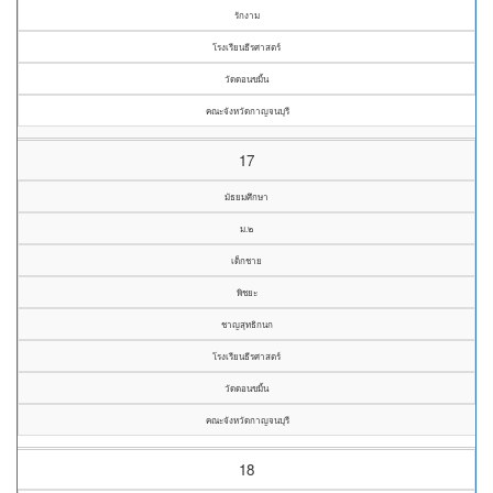
รักงาม
โรงเรียนธีรศาสตร์
วัดดอนขมิ้น
คณะจังหวัดกาญจนบุรี
17
มัธยมศึกษา
ม.๒
เด็กชาย
พิชยะ
ชาญสุทธิกนก
โรงเรียนธีรศาสตร์
วัดดอนขมิ้น
คณะจังหวัดกาญจนบุรี
18