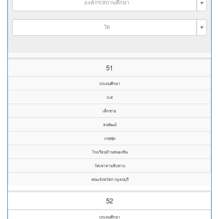
องค์กร/สถานศึกษา
วัด
51
ประถมศึกษา
ป.๕
เด็กชาย
ธนพัฒน์
เกตุพุ่ม
โรงเรียนบ้านหนองหิน
วัดเขาสามสิบหาบ
คณะจังหวัดกาญจนบุรี
52
ประถมศึกษา