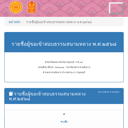
Toggle
navigation
หน้าหลัก
รายชื่อผู้ขอเข้าสอบธรรมสนามหลวง พ.ศ.๒๕๖๘
รายชื่อผู้ขอเข้าสอบธรรมสนามหลวง พ.ศ.๒๕๖๘
สำนักเรียนคณะจังหวัดกาญจนบุรี ภาค ๑๔
ธรรมศึกษาชั้นโท - ๒๕๘๑๑๑ - โรงเรียนวัดเขาสามสิบหาบ
ตำบลเขาสามสิบหาบ อำเภอท่ามะกา กาญจนบุรี
รายชื่อผู้ขอเข้าสอบธรรมสนามหลวง
แสดง
51 ถึง 53
จาก
53
ผลลัพธ์
พ.ศ.๒๕๖๘
#
ช่วงชั้น