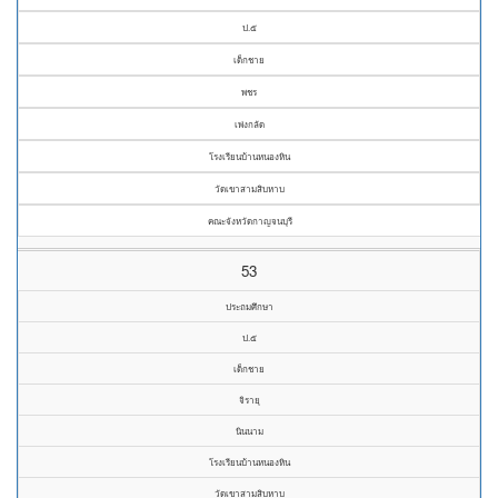
ป.๕
เด็กชาย
พชร
เพ่งกลัด
โรงเรียนบ้านหนองหิน
วัดเขาสามสิบหาบ
คณะจังหวัดกาญจนบุรี
53
ประถมศึกษา
ป.๕
เด็กชาย
จิรายุ
นินนาม
โรงเรียนบ้านหนองหิน
วัดเขาสามสิบหาบ