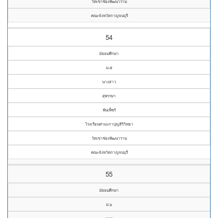
วัดเขาช่องพัฒนาราม
คณะจังหวัดกาญจนบุรี
54
มัธยมศึกษา
ม.๕
นางสาว
สุพรรษา
พันเพ็ชร์
โรงเรียนท่ามะกาปุญสิริวิทยา
วัดเขาช่องพัฒนาราม
คณะจังหวัดกาญจนบุรี
55
มัธยมศึกษา
ม.๖