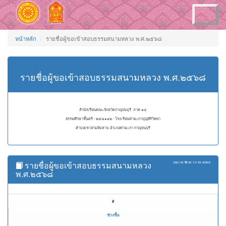
Toggle
navigation
หน้าหลัก
รายชื่อผู้ขอเข้าสอบธรรมสนามหลวง พ.ศ.๒๕๖๘
รายชื่อผู้ขอเข้าสอบธรรมสนามหลวง พ.ศ.๒๕๖๘
สำนักเรียนคณะจังหวัดกาญจนบุรี ภาค ๑๔
ธรรมศึกษาชั้นตรี - ๒๕๘๑๑๒ - โรงเรียนท่ามะกาปุญสิริวิทยา
ตำบลเขาสามสิบหาบ อำเภอท่ามะกา กาญจนบุรี
รายชื่อผู้ขอเข้าสอบธรรมสนามหลวง
แสดง
51 ถึง 61
จาก
61
ผลลัพธ์
พ.ศ.๒๕๖๘
#
ช่วงชั้น