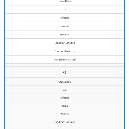
ประถมศึกษา
ป.๔
เด็กหญิง
เนตรนภา
ท่าฉลาด
โรงเรียนบ้านเขาช่อง
วัดเขาช่องพัฒนาราม
คณะจังหวัดกาญจนบุรี
61
ประถมศึกษา
ป.๔
เด็กหญิง
โบนิตา
ห้อยกรุด
โรงเรียนบ้านเขาช่อง