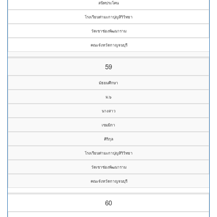
สนิทประโคน
โรงเรียนท่ามะกาปุญสิริวิทยา
วัดเขาช่องพัฒนาราม
คณะจังหวัดกาญจนบุรี
59
มัธยมศึกษา
ม.๖
นางสาว
เขมมิกา
ศิริกุล
โรงเรียนท่ามะกาปุญสิริวิทยา
วัดเขาช่องพัฒนาราม
คณะจังหวัดกาญจนบุรี
60