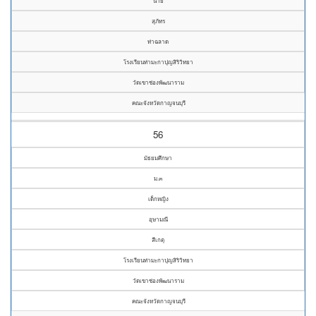
นาย
สุภัทร
ท่าฉลาด
โรงเรียนท่ามะกาปุญสิริวิทยา
วัดเขาช่องพัฒนาราม
คณะจังหวัดกาญจนบุรี
56
มัธยมศึกษา
ม.๓
เด็กหญิง
อุษามณี
สีเกตุ
โรงเรียนท่ามะกาปุญสิริวิทยา
วัดเขาช่องพัฒนาราม
คณะจังหวัดกาญจนบุรี