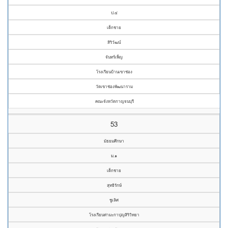
ป.๔
เด็กชาย
สิริวัฒน์
จันทร์เพ็ญ
โรงเรียนบ้านเขาช่อง
วัดเขาช่องพัฒนาราม
คณะจังหวัดกาญจนบุรี
53
มัธยมศึกษา
ม.๑
เด็กชาย
สุทธิรักษ์
ชูเลิศ
โรงเรียนท่ามะกาปุญสิริวิทยา