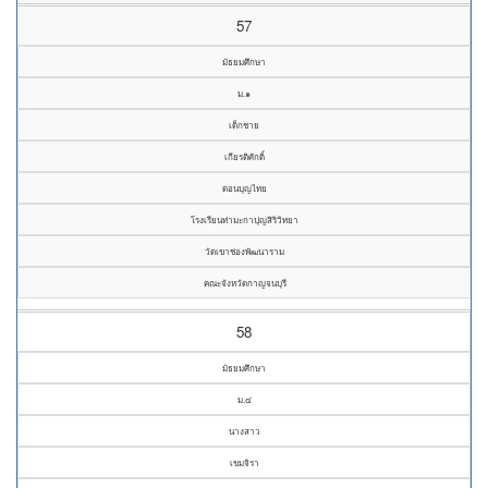
57
มัธยมศึกษา
ม.๑
เด็กชาย
เกียรติศักดิ์
ดอนบุญไทย
โรงเรียนท่ามะกาปุญสิริวิทยา
วัดเขาช่องพัฒนาราม
คณะจังหวัดกาญจนบุรี
58
มัธยมศึกษา
ม.๔
นางสาว
เขมจิรา