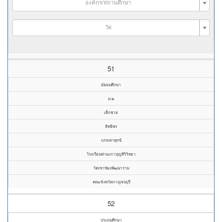
องค์กร/สถานศึกษา
วัด
51
มัธยมศึกษา
ม.๒
เด็กชาย
สิทธิพร
บรรเทาทุกข์
โรงเรียนท่ามะกาปุญสิริวิทยา
วัดเขาช่องพัฒนาราม
คณะจังหวัดกาญจนบุรี
52
ประถมศึกษา