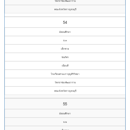
วัดเขาช่องพัฒนาราม
คณะจังหวัดกาญจนบุรี
54
มัธยมศึกษา
ม.๑
เด็กชาย
ชนภัทร
เมือบสี
โรงเรียนท่ามะกาปุญสิริวิทยา
วัดเขาช่องพัฒนาราม
คณะจังหวัดกาญจนบุรี
55
มัธยมศึกษา
ม.๒