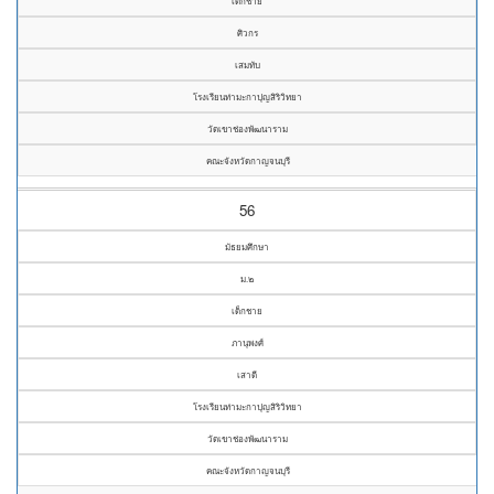
เด็กชาย
ศิวกร
เสมทับ
โรงเรียนท่ามะกาปุญสิริวิทยา
วัดเขาช่องพัฒนาราม
คณะจังหวัดกาญจนบุรี
56
มัธยมศึกษา
ม.๒
เด็กชาย
ภานุพงศ์
เสาดี
โรงเรียนท่ามะกาปุญสิริวิทยา
วัดเขาช่องพัฒนาราม
คณะจังหวัดกาญจนบุรี