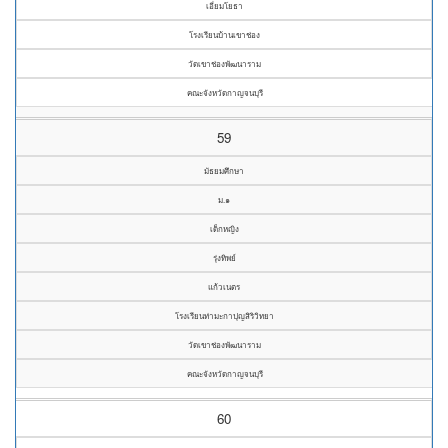
เอี่ยมโยธา
โรงเรียนบ้านเขาช่อง
วัดเขาช่องพัฒนาราม
คณะจังหวัดกาญจนบุรี
59
มัธยมศึกษา
ม.๑
เด็กหญิง
รุ่งทิพย์
แก้วเนตร
โรงเรียนท่ามะกาปุญสิริวิทยา
วัดเขาช่องพัฒนาราม
คณะจังหวัดกาญจนบุรี
60