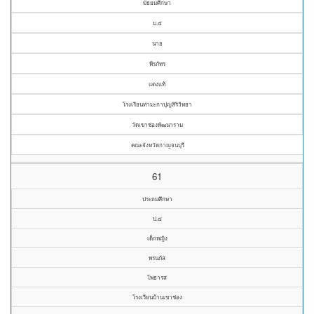
มัธยมศึกษา
ม.๕
นาย
พีรภัทร
แดงแท้
โรงเรียนท่ามะกาปุญสิริวิทยา
วัดเขาช่องพัฒนาราม
คณะจังหวัดกาญจนบุรี
61
ประถมศึกษา
ป.๔
เด็กหญิง
พรนภัส
โพธารส
โรงเรียนบ้านเขาช่อง