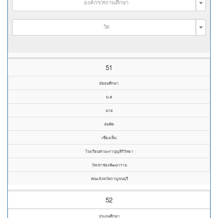
องค์กร/สถานศึกษา
วัด
51
มัธยมศึกษา
ม.๕
นาย
สมคิด
เซี่ยงเห็น
โรงเรียนท่ามะกาปุญสิริวิทยา
วัดเขาช่องพัฒนาราม
คณะจังหวัดกาญจนบุรี
52
ประถมศึกษา