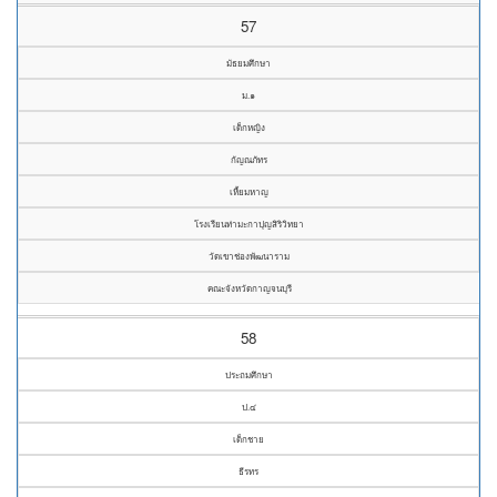
57
มัธยมศึกษา
ม.๑
เด็กหญิง
กัญณภัทร
เหี้ยมหาญ
โรงเรียนท่ามะกาปุญสิริวิทยา
วัดเขาช่องพัฒนาราม
คณะจังหวัดกาญจนบุรี
58
ประถมศึกษา
ป.๔
เด็กชาย
ธีรทร