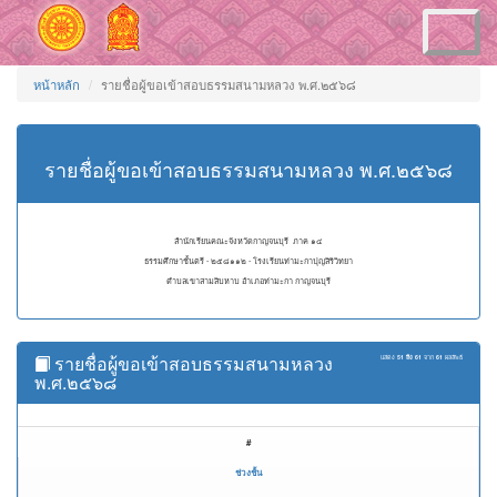
Toggle
navigation
หน้าหลัก
รายชื่อผู้ขอเข้าสอบธรรมสนามหลวง พ.ศ.๒๕๖๘
รายชื่อผู้ขอเข้าสอบธรรมสนามหลวง พ.ศ.๒๕๖๘
สำนักเรียนคณะจังหวัดกาญจนบุรี ภาค ๑๔
ธรรมศึกษาชั้นตรี - ๒๕๘๑๑๒ - โรงเรียนท่ามะกาปุญสิริวิทยา
ตำบลเขาสามสิบหาบ อำเภอท่ามะกา กาญจนบุรี
รายชื่อผู้ขอเข้าสอบธรรมสนามหลวง
แสดง
51 ถึง 61
จาก
61
ผลลัพธ์
พ.ศ.๒๕๖๘
#
ช่วงชั้น