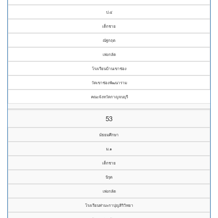
ป.๔
เด็กชาย
ณัฐกฤต
เพ่งกลัด
โรงเรียนบ้านเขาช่อง
วัดเขาช่องพัฒนาราม
คณะจังหวัดกาญจนบุรี
53
มัธยมศึกษา
ม.๑
เด็กชาย
นิรุต
เพ่งกลัด
โรงเรียนท่ามะกาปุญสิริวิทยา