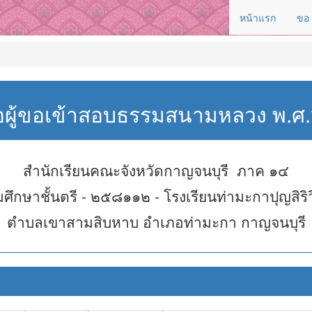
หน้าแรก
ขอ
่อผู้ขอเข้าสอบธรรมสนามหลวง พ.
สำนักเรียนคณะจังหวัดกาญจนบุรี ภาค ๑๔
ศึกษาชั้นตรี - ๒๕๘๑๑๒ - โรงเรียนท่ามะกาปุญสิริ
ตำบลเขาสามสิบหาบ อำเภอท่ามะกา กาญจนบุรี