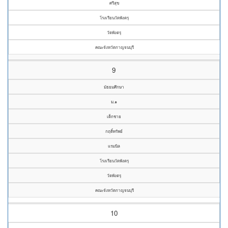
ศรีสุข
โรงเรียนวัดพังตรุ
วัดพังตรุ
คณะจังหวัดกาญจนบุรี
9
มัธยมศึกษา
ม.๑
เด็กชาย
กฤดิ์ทรัพย์
แรมนิล
โรงเรียนวัดพังตรุ
วัดพังตรุ
คณะจังหวัดกาญจนบุรี
10