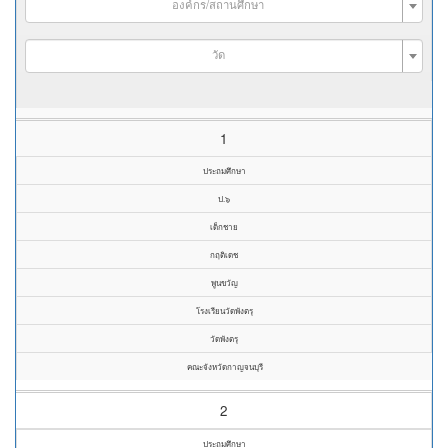
องค์กร/สถานศึกษา
วัด
1
ประถมศึกษา
ป.๖
เด็กชาย
กฤติเดช
พูนขวัญ
โรงเรียนวัดพังตรุ
วัดพังตรุ
คณะจังหวัดกาญจนบุรี
2
ประถมศึกษา