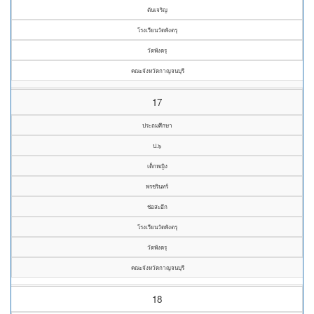
ตันเจริญ
โรงเรียนวัดพังตรุ
วัดพังตรุ
คณะจังหวัดกาญจนบุรี
17
ประถมศึกษา
ป.๖
เด็กหญิง
พรชรินทร์
ช่อสะอึก
โรงเรียนวัดพังตรุ
วัดพังตรุ
คณะจังหวัดกาญจนบุรี
18