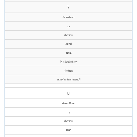
7
มัธยมศึกษา
ม.๑
เด็กชาย
กลทีป์
ฉิมพลี
โรงเรียนวัดพังตรุ
วัดพังตรุ
คณะจังหวัดกาญจนบุรี
8
ประถมศึกษา
ป.๖
เด็กชาย
ธันวา