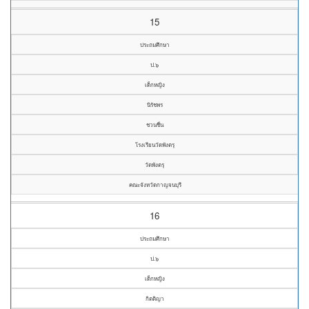
15
ประถมศึกษา
ป.๖
เด็กหญิง
นิรัชพร
ชวนชื่น
โรงเรียนวัดพังตรุ
วัดพังตรุ
คณะจังหวัดกาญจนบุรี
16
ประถมศึกษา
ป.๖
เด็กหญิง
กิตติญา