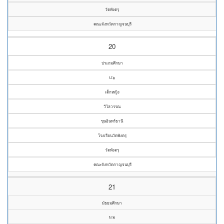
วัดพังตรุ
คณะจังหวัดกาญจนบุรี
20
ประถมศึกษา
ป.๖
เด็กหญิง
วิไลวรรณ
ขุนอินทร์ธานี
โรงเรียนวัดพังตรุ
วัดพังตรุ
คณะจังหวัดกาญจนบุรี
21
มัธยมศึกษา
ม.๒