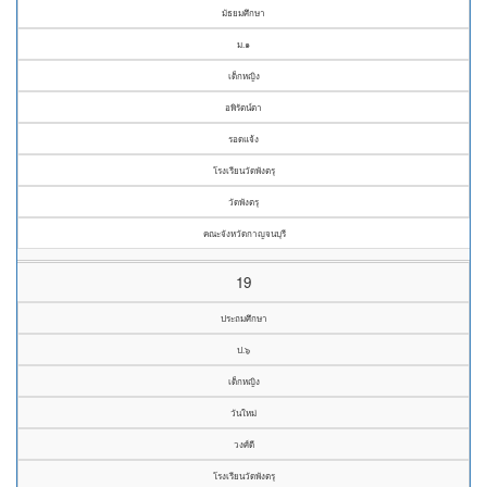
มัธยมศึกษา
ม.๑
เด็กหญิง
อพิรัตน์ตา
รอดแจ้ง
โรงเรียนวัดพังตรุ
วัดพังตรุ
คณะจังหวัดกาญจนบุรี
19
ประถมศึกษา
ป.๖
เด็กหญิง
วันใหม่
วงศ์ดี
โรงเรียนวัดพังตรุ