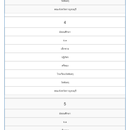
วัดพังตรุ
คณะจังหวัดกาญจนบุรี
4
มัธยมศึกษา
ม.๑
เด็กชาย
ปฏิภัทร
ศรีทอง
โรงเรียนวัดพังตรุ
วัดพังตรุ
คณะจังหวัดกาญจนบุรี
5
มัธยมศึกษา
ม.๑