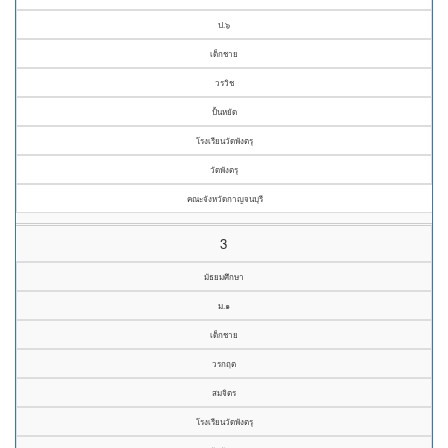
ป.๖
เด็กชาย
วรวิช
ปั้นหยัด
โรงเรียนวัดพังตรุ
วัดพังตรุ
คณะจังหวัดกาญจนบุรี
3
มัธยมศึกษา
ม.๑
เด็กชาย
วรกฤต
สมจิตร
โรงเรียนวัดพังตรุ