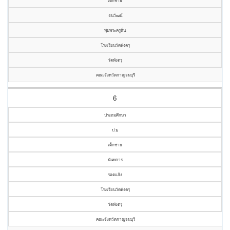
เด็กชาย
ธนวัฒน์
พุ่มพระครูถิ่น
โรงเรียนวัดพังตรุ
วัดพังตรุ
คณะจังหวัดกาญจนบุรี
6
ประถมศึกษา
ป.๖
เด็กชาย
นันทการ
รอดแจ้ง
โรงเรียนวัดพังตรุ
วัดพังตรุ
คณะจังหวัดกาญจนบุรี