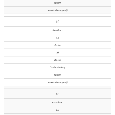
วัดพังตรุ
คณะจังหวัดกาญจนบุรี
12
มัธยมศึกษา
ม.๒
เด็กชาย
ปฐพี
เซี่ยงจง
โรงเรียนวัดพังตรุ
วัดพังตรุ
คณะจังหวัดกาญจนบุรี
13
ประถมศึกษา
ป.๖