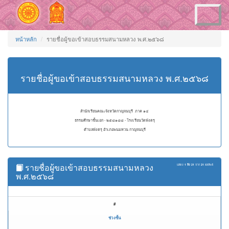
Toggle
navigation
หน้าหลัก
รายชื่อผู้ขอเข้าสอบธรรมสนามหลวง พ.ศ.๒๕๖๘
รายชื่อผู้ขอเข้าสอบธรรมสนามหลวง พ.ศ.๒๕๖๘
สำนักเรียนคณะจังหวัดกาญจนบุรี ภาค ๑๔
ธรรมศึกษาชั้นเอก - ๒๕๘๑๘๘ - โรงเรียนวัดพังตรุ
ตำบลพังตรุ อำเภอพนมทวน กาญจนบุรี
รายชื่อผู้ขอเข้าสอบธรรมสนามหลวง
แสดง
1 ถึง 21
จาก
21
ผลลัพธ์
พ.ศ.๒๕๖๘
#
ช่วงชั้น