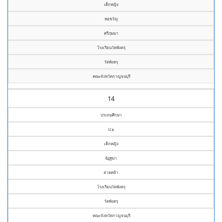
เด็กหญิง
ทอขวัญ
ศรีภุมมา
โรงเรียนวัดพังตรุ
วัดพังตรุ
คณะจังหวัดกาญจนบุรี
14
ประถมศึกษา
ป.๖
เด็กหญิง
ฉัฏฐมา
สาดคล้า
โรงเรียนวัดพังตรุ
วัดพังตรุ
คณะจังหวัดกาญจนบุรี