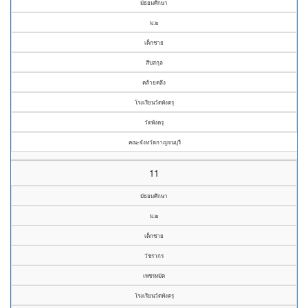
มัธยมศึกษา
ม.๒
เด็กชาย
สืบสกุล
คล้ายคลึง
โรงเรียนวัดพังตรุ
วัดพังตรุ
คณะจังหวัดกาญจนบุรี
11
มัธยมศึกษา
ม.๒
เด็กชาย
วัชรากร
เพชรหมัด
โรงเรียนวัดพังตรุ