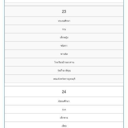
23
ประถมศึกษา
ป.๖
เด็กหญิง
ชนิสรา
พานนิล
โรงเรียนบ้านนาสวน
วัดถ้ำผาพิรุณ
คณะจังหวัดกาญจนบุรี
24
มัธยมศึกษา
ม.๓
เด็กชาย
เพ็ชร