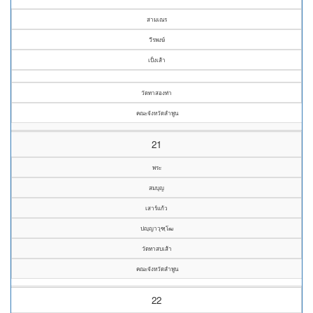
สามเณร
วีรพงษ์
เป็งเส้า
วัดทาสองท่า
คณะจังหวัดลำพูน
21
พระ
สมบุญ
เสาร์แก้ว
ปญฺญาวุฑฺโฒ
วัดทาสบเส้า
คณะจังหวัดลำพูน
22