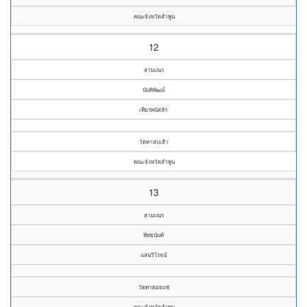
คณะจังหวัดลำพูน
12
สามเณร
นันทิพัฒน์
เพียรพนัสสัก
วัดทาสบเส้า
คณะจังหวัดลำพูน
13
สามเณร
พัทธนันท์
แสนวิโรจน์
วัดทาดอยแช่
คณะจังหวัดลำพูน