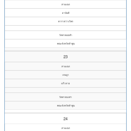
สามเณร
อานันท์
ดาราสว่างไพร
วัดทาดอยคำ
คณะจังหวัดลำพูน
23
สามเณร
เจษฎา
แก้วลาย
วัดทาสองท่า
คณะจังหวัดลำพูน
24
สามเณร