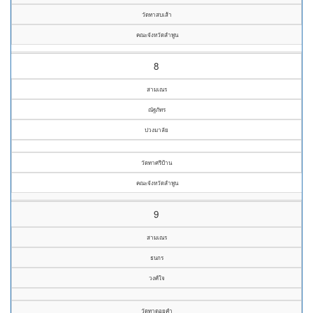
วัดทาสบเส้า
คณะจังหวัดลำพูน
8
สามเณร
ณัฐภัทร
ปวงมาลัย
วัดทาศรีป้าน
คณะจังหวัดลำพูน
9
สามเณร
ธนกร
วงศ์ใจ
วัดทาดอยคำ