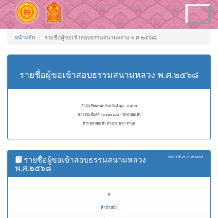
Toggle
navigation
หน้าหลัก
รายชื่อผู้ขอเข้าสอบธรรมสนามหลวง พ.ศ.๒๕๖๘
รายชื่อผู้ขอเข้าสอบธรรมสนามหลวง พ.ศ.๒๕๖๘
สำนักเรียนคณะจังหวัดลำพูน ภาค ๗
นักธรรมชั้นตรี - ๓๑๒๖๐๐๘ - วัดทาสบเส้า
ตำบลทาสบเส้า อำเภอแม่ทา ลำพูน
รายชื่อผู้ขอเข้าสอบธรรมสนามหลวง
แสดง
1 ถึง 24
จาก
24
ผลลัพธ์
พ.ศ.๒๕๖๘
#
คำนำหน้า