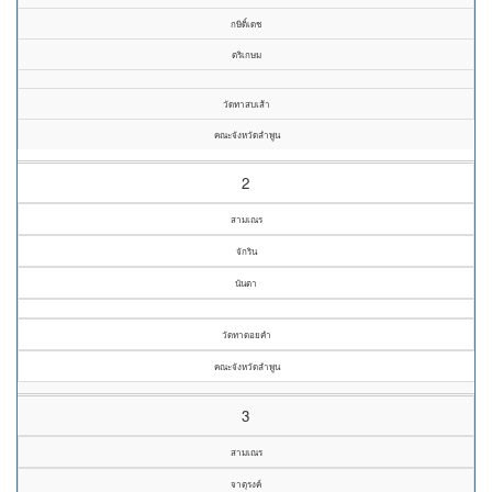
กษิดิ์เดช
ตริเกษม
วัดทาสบเส้า
คณะจังหวัดลำพูน
2
สามเณร
จักริน
นันตา
วัดทาดอยคำ
คณะจังหวัดลำพูน
3
สามเณร
จาตุรงค์