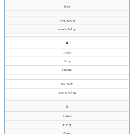
ติ๊บคำ
วัดทาสวนหลวง
คณะจังหวัดลำพูน
4
สามเณร
จิรายุ
ยอดพรหม
วัดทาสบเส้า
คณะจังหวัดลำพูน
5
สามเณร
ชวัลวิทย์
ติ๊บแดง