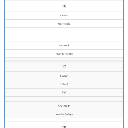
16
สามเณร
รัตนวรรณโน
-
วัดทาสบเส้า
คณะจังหวัดลำพูน
17
สามเณร
วัชรินทร์
จี้สลี
วัดทาสบเส้า
คณะจังหวัดลำพูน
18