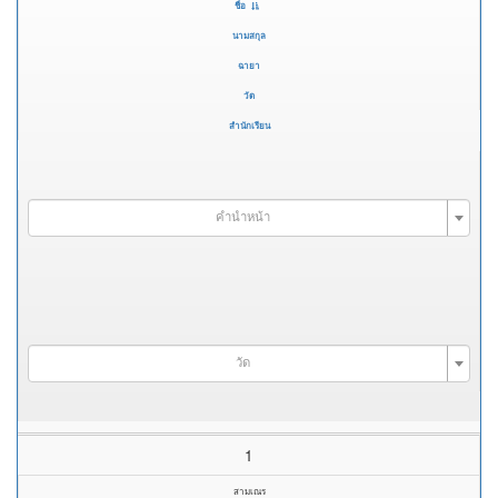
ชื่อ
นามสกุล
ฉายา
วัด
สำนักเรียน
คำนำหน้า
วัด
1
สามเณร