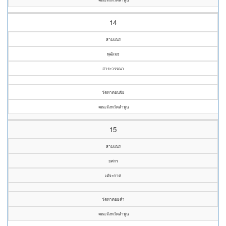
14
สามเณร
พุฒิเมธ
สาระวรรณา
วัดทาดอนชัย
คณะจังหวัดลำพูน
15
สามเณร
ยศกร
เต๋จะกาศ
วัดทาดอยคำ
คณะจังหวัดลำพูน