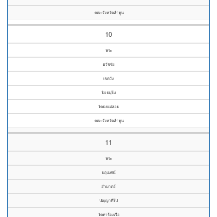
คณะจังหวัดลำพูน
10
พระ
ธวัชชัย
เขตวัง
ปิยธมฺโม
วัดปงแม่ลอบ
คณะจังหวัดลำพูน
11
พระ
นฤเมศน์
อำมาตย์
ปญฺญาทีโป
วัดทาร้องเรือ