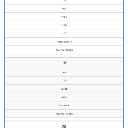
พระ
วิทยา
โมริน
ถาวโร
วัดทาสวนหลวง
คณะจังหวัดลำพูน
19
พระ
วินัย
ปละอุด
สุเมโธ
วัดทาสบเส้า
คณะจังหวัดลำพูน
20