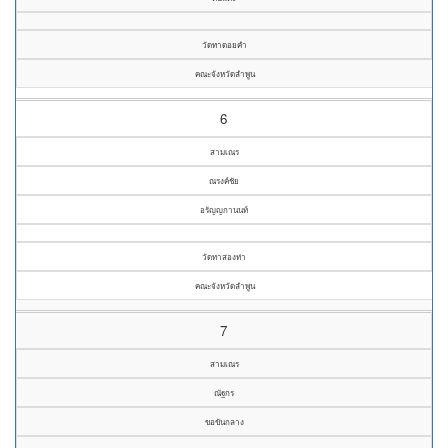
วัดทาดอยคำ
คณะจังหวัดลำพูน
6
สามเณร
ณรงค์ชัย
อรัญญกานนท์
วัดทาสองท่า
คณะจังหวัดลำพูน
7
สามเณร
ณัฐกร
ขอขันกลาง