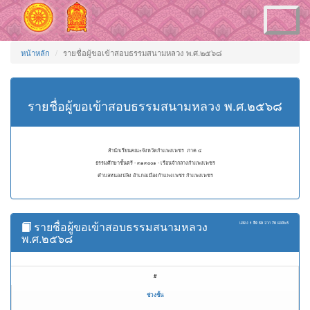
Toggle
navigation
หน้าหลัก
รายชื่อผู้ขอเข้าสอบธรรมสนามหลวง พ.ศ.๒๕๖๘
รายชื่อผู้ขอเข้าสอบธรรมสนามหลวง พ.ศ.๒๕๖๘
สำนักเรียนคณะจังหวัดกำแพงเพชร ภาค ๔
ธรรมศึกษาชั้นตรี - ๓๑๓๐๐๑ - เรือนจำกลางกำแพงเพชร
ตำบลหนองปลิง อำเภอเมืองกำแพงเพชร กำแพงเพชร
รายชื่อผู้ขอเข้าสอบธรรมสนามหลวง
แสดง
1 ถึง 50
จาก
70
ผลลัพธ์
พ.ศ.๒๕๖๘
#
ช่วงชั้น