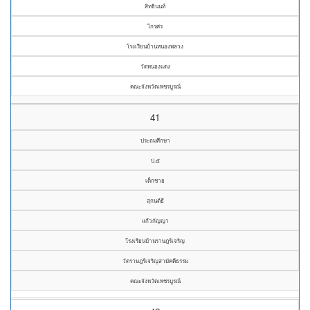
สิทธินนท์
ไกรศร
โรงเรียนบ้านหนองพลวง
วัดหนองแดง
คณะจังหวัดเพชรบูรณ์
41
ประถมศึกษา
ป.๕
เด็กชาย
สุกนต์ธี
แก้วกัญญา
โรงเรียนบ้านราษฎร์เจริญ
วัดราษฎร์เจริญสามัคคีธรรม
คณะจังหวัดเพชรบูรณ์