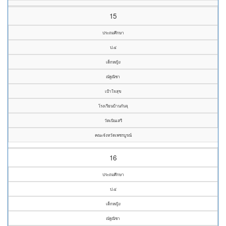
15
ประถมศึกษา
ป.๔
เด็กหญิง
ณัฐณิชา
เป้าใจสุข
โรงเรียนบ้านกันจุ
วัดเนินเสรี
คณะจังหวัดเพชรบูรณ์
16
ประถมศึกษา
ป.๔
เด็กหญิง
ณัฐณิชา