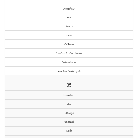
ประถมศึกษา
ป.๔
เด็กชาย
ยศกร
ต้นสีนนท์
โรงเรียนบ้านโคกสะอาด
วัดโคกสะอาด
คณะจังหวัดเพชรบูรณ์
35
ประถมศึกษา
ป.๔
เด็กหญิง
วนิธินันท์
แซ่อึ้ง