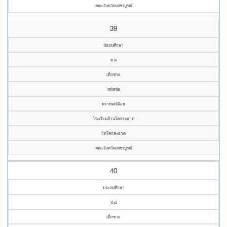
คณะจังหวัดเพชรบูรณ์
39
มัธยมศึกษา
ม.๓
เด็กชาย
สหัสชัย
พราหมณ์น้อย
โรงเรียนบ้านโคกสะอาด
วัดโคกสะอาด
คณะจังหวัดเพชรบูรณ์
40
ประถมศึกษา
ป.๔
เด็กชาย