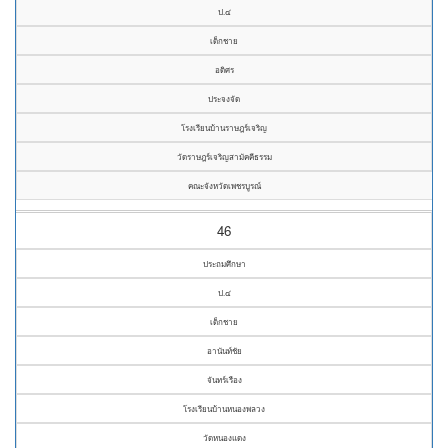
ป.๔
เด็กชาย
อดิศร
ประจงจัด
โรงเรียนบ้านราษฎร์เจริญ
วัดราษฎร์เจริญสามัคคีธรรม
คณะจังหวัดเพชรบูรณ์
46
ประถมศึกษา
ป.๔
เด็กชาย
อานันท์ชัย
จันทร์เรือง
โรงเรียนบ้านหนองพลวง
วัดหนองแดง