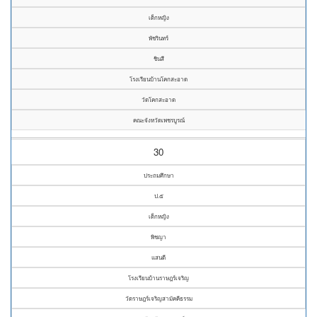
เด็กหญิง
พัชรินทร์
ชินสี
โรงเรียนบ้านโคกสะอาด
วัดโคกสะอาด
คณะจังหวัดเพชรบูรณ์
30
ประถมศึกษา
ป.๕
เด็กหญิง
พิชญา
แสนดี
โรงเรียนบ้านราษฎร์เจริญ
วัดราษฎร์เจริญสามัคคีธรรม