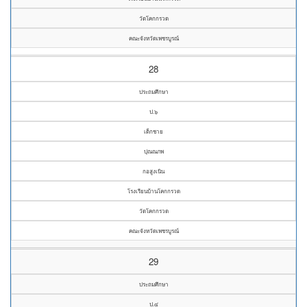
วัดโคกกรวด
คณะจังหวัดเพชรบูรณ์
28
ประถมศึกษา
ป.๖
เด็กชาย
ปุณณภพ
กอสูงเนิน
โรงเรียนบ้านโคกกรวด
วัดโคกกรวด
คณะจังหวัดเพชรบูรณ์
29
ประถมศึกษา
ป.๔