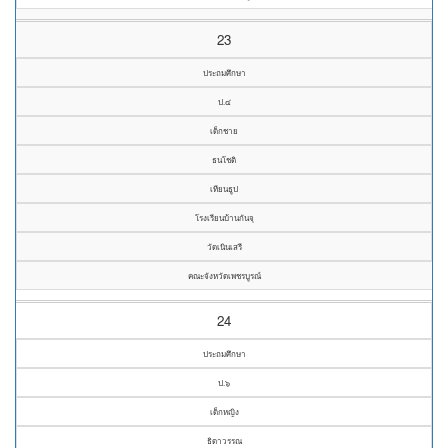
23
ประถมศึกษา
ป.๔
เด็กชาย
ธนโชติ
เทียนธูป
โรงเรียนบ้านกันจุ
วัดเนินเสรี
คณะจังหวัดเพชรบูรณ์
24
ประถมศึกษา
ป.๖
เด็กหญิง
ธิดาวรรณ