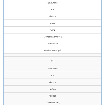
ประถมศึกษา
ป.๕
เด็กชาย
ธนดล
กะราม
โรงเรียนบ้านโคกกรวด
วัดโคกกรวด
คณะจังหวัดเพชรบูรณ์
19
ประถมศึกษา
ป.๔
เด็กชาย
ธนวันต์
ทัพเมือง
โรงเรียนบ้านกันจุ