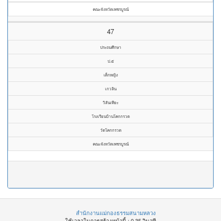
คณะจังหวัดเพชรบูรณ์
47
ประถมศึกษา
ป.๕
เด็กหญิง
เกวลิน
วิสันเทียะ
โรงเรียนบ้านโคกกรวด
วัดโคกกรวด
คณะจังหวัดเพชรบูรณ์
สำนักงานแม่กองธรรมสนามหลวง
ใช้เวลาในการสร้างหน้านี้ : 0.35 วินาที