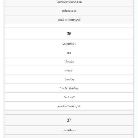
โรงเรียนบ้านโคกสะอาด
วัดโคกสะอาด
คณะจังหวัดเพชรบูรณ์
36
ประถมศึกษา
ป.๔
เด็กหญิง
วรัญญา
นันทะปิน
โรงเรียนบ้านกันจุ
วัดเนินเสรี
คณะจังหวัดเพชรบูรณ์
37
ประถมศึกษา