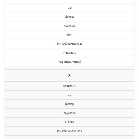
ป.๔
เด็กหญิง
กมลลักษณ์
พิมพา
โรงเรียนบ้านหนองพลวง
วัดหนองแดง
คณะจังหวัดเพชรบูรณ์
3
มัธยมศึกษา
ม.๓
เด็กหญิง
กัญญารัตน์
ยะธงชัย
โรงเรียนบ้านโคกสะอาด