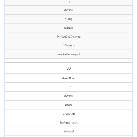
ป.๖
เด็กชาย
วิเชษฐ์
เลขุนทด
โรงเรียนบ้านโคกกรวด
วัดโคกกรวด
คณะจังหวัดเพชรบูรณ์
38
ประถมศึกษา
ป.๔
เด็กชาย
ศตคุณ
ปานดับใหม่
โรงเรียนบ้านกันจุ
วัดเนินเสรี