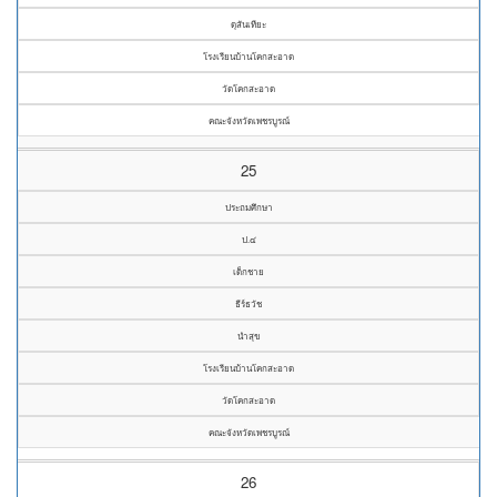
ดุสันเทียะ
โรงเรียนบ้านโคกสะอาด
วัดโคกสะอาด
คณะจังหวัดเพชรบูรณ์
25
ประถมศึกษา
ป.๔
เด็กชาย
ธีร์ธวัช
นำสุข
โรงเรียนบ้านโคกสะอาด
วัดโคกสะอาด
คณะจังหวัดเพชรบูรณ์
26