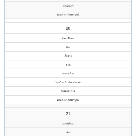
วัดเนินเสรี
คณะจังหวัดเพชรบูรณ์
20
มัธยมศึกษา
ม.๓
เด็กชาย
ธนิน
ประจำเมือง
โรงเรียนบ้านโคกสะอาด
วัดโคกสะอาด
คณะจังหวัดเพชรบูรณ์
21
ประถมศึกษา
ป.๔