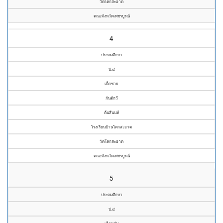
วัดโคกสะอาด
คณะจังหวัดเพชรบูรณ์
4
ประถมศึกษา
ป.๔
เด็กชาย
กันต์กวี
ต้นสีนนท์
โรงเรียนบ้านโคกสะอาด
วัดโคกสะอาด
คณะจังหวัดเพชรบูรณ์
5
ประถมศึกษา
ป.๔