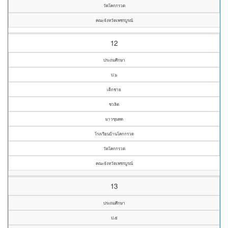
วัดโคกกรวด
คณะจังหวัดเพชรบูรณ์
12
ประถมศึกษา
ป.๖
เด็กชาย
ชวลิต
มาวขุนทด
โรงเรียนบ้านโคกกรวด
วัดโคกกรวด
คณะจังหวัดเพชรบูรณ์
13
ประถมศึกษา
ป.๕