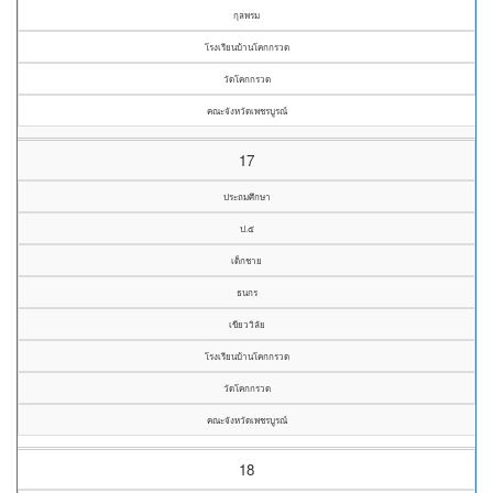
กุลพรม
โรงเรียนบ้านโคกกรวด
วัดโคกกรวด
คณะจังหวัดเพชรบูรณ์
17
ประถมศึกษา
ป.๕
เด็กชาย
ธนกร
เขียววิลัย
โรงเรียนบ้านโคกกรวด
วัดโคกกรวด
คณะจังหวัดเพชรบูรณ์
18