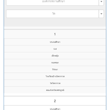
องค์กร/สถานศึกษา
วัด
1
ประถมศึกษา
ป.๕
เด็กหญิง
กมลชนก
วิรักษา
โรงเรียนบ้านโคกกรวด
วัดโคกกรวด
คณะจังหวัดเพชรบูรณ์
2
ประถมศึกษา