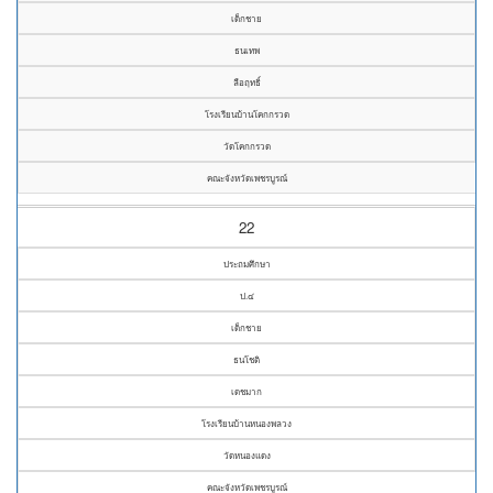
เด็กชาย
ธนเทพ
ลือฤทธิ์
โรงเรียนบ้านโคกกรวด
วัดโคกกรวด
คณะจังหวัดเพชรบูรณ์
22
ประถมศึกษา
ป.๔
เด็กชาย
ธนโชติ
เดชมาก
โรงเรียนบ้านหนองพลวง
วัดหนองแดง
คณะจังหวัดเพชรบูรณ์