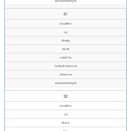
คณะจังหวัดเพชรบูรณ์
31
ประถมศึกษา
ป.๕
เด็กหญิง
ภัทรวดี
ด.ลัดสำโรง
โรงเรียนบ้านโคกกรวด
วัดโคกกรวด
คณะจังหวัดเพชรบูรณ์
32
ประถมศึกษา
ป.๕
เด็กชาย