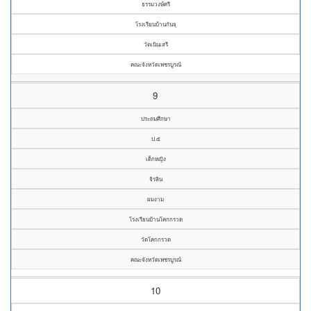
ธรรมวงษ์ศรี
โรงเรียนบ้านกันจุ
วัดเนินเสรี
คณะจังหวัดเพชรบูรณ์
9
ประถมศึกษา
ป.๕
เด็กหญิง
จิรลิน
ผมงาม
โรงเรียนบ้านโคกกรวด
วัดโคกกรวด
คณะจังหวัดเพชรบูรณ์
10