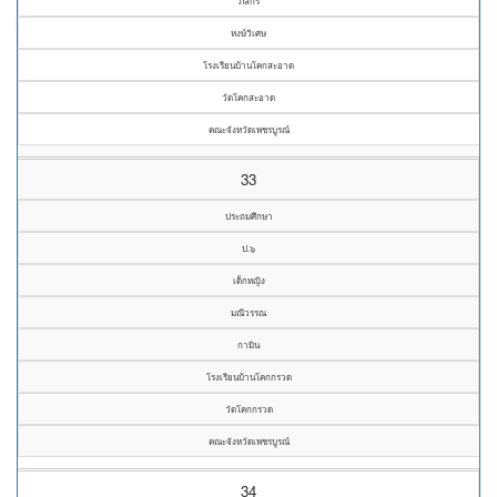
ภัสกร
หงษ์วิเศษ
โรงเรียนบ้านโคกสะอาด
วัดโคกสะอาด
คณะจังหวัดเพชรบูรณ์
33
ประถมศึกษา
ป.๖
เด็กหญิง
มณีวรรณ
กามิน
โรงเรียนบ้านโคกกรวด
วัดโคกกรวด
คณะจังหวัดเพชรบูรณ์
34