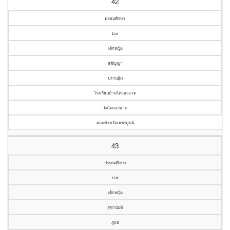
42
มัธยมศึกษา
ม.๓
เด็กหญิง
สุชัญญา
ปรวนอุ้ม
โรงเรียนบ้านโคกสะอาด
วัดโคกสะอาด
คณะจังหวัดเพชรบูรณ์
43
ประถมศึกษา
ป.๔
เด็กหญิง
สุชานันท์
ภู่แพ