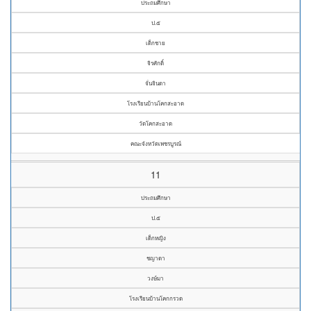
ประถมศึกษา
ป.๕
เด็กชาย
จิรศักดิ์
จั่นจินดา
โรงเรียนบ้านโคกสะอาด
วัดโคกสะอาด
คณะจังหวัดเพชรบูรณ์
11
ประถมศึกษา
ป.๕
เด็กหญิง
ชญาดา
วงษ์มา
โรงเรียนบ้านโคกกรวด