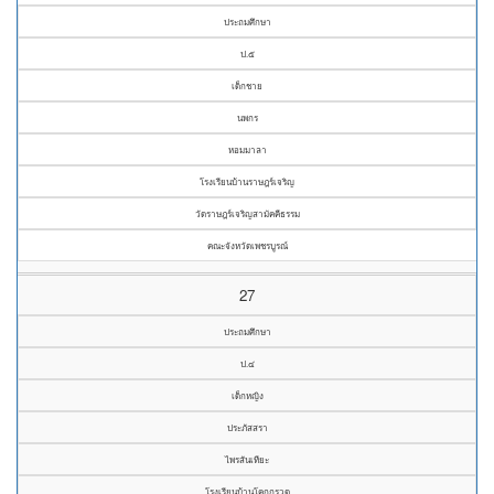
ประถมศึกษา
ป.๕
เด็กชาย
นพกร
หอมมาลา
โรงเรียนบ้านราษฎร์เจริญ
วัดราษฎร์เจริญสามัคคีธรรม
คณะจังหวัดเพชรบูรณ์
27
ประถมศึกษา
ป.๔
เด็กหญิง
ประภัสสรา
ไพรสันเทียะ
โรงเรียนบ้านโคกกรวด