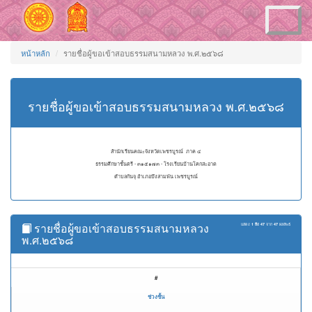
Toggle
navigation
หน้าหลัก
รายชื่อผู้ขอเข้าสอบธรรมสนามหลวง พ.ศ.๒๕๖๘
รายชื่อผู้ขอเข้าสอบธรรมสนามหลวง พ.ศ.๒๕๖๘
สำนักเรียนคณะจังหวัดเพชรบูรณ์ ภาค ๔
ธรรมศึกษาชั้นตรี - ๓๑๕๑๗๓ - โรงเรียนบ้านโคกสะอาด
ตำบลกันจุ อำเภอบึงสามพัน เพชรบูรณ์
รายชื่อผู้ขอเข้าสอบธรรมสนามหลวง
แสดง
1 ถึง 47
จาก
47
ผลลัพธ์
พ.ศ.๒๕๖๘
#
ช่วงชั้น