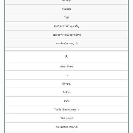
เด็กหญิง
กันต์ฤทัย
ใจดี
โรงเรียนบ้านราษฎร์เจริญ
วัดราษฎร์เจริญสามัคคีธรรม
คณะจังหวัดเพชรบูรณ์
6
ประถมศึกษา
ป.๖
เด็กชาย
กิตติพร
ต้นกิ่ง
โรงเรียนบ้านหนองพลวง
วัดหนองแดง
คณะจังหวัดเพชรบูรณ์