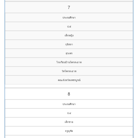
7
ประถมศึกษา
ป.๕
เด็กหญิง
กุลิสลา
สุระพร
โรงเรียนบ้านโคกสะอาด
วัดโคกสะอาด
คณะจังหวัดเพชรบูรณ์
8
ประถมศึกษา
ป.๔
เด็กชาย
จรูญชัย