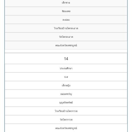
เด็กชาย
ชัยมงคล
ละม่อม
โรงเรียนบ้านโคกสะอาด
วัดโคกสะอาด
คณะจังหวัดเพชรบูรณ์
14
ประถมศึกษา
ป.๕
เด็กหญิง
ณยอดขวัญ
บุญสถิตทรัพย์
โรงเรียนบ้านโคกกรวด
วัดโคกกรวด
คณะจังหวัดเพชรบูรณ์