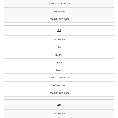
โรงเรียนบ้านหนองพลวง
วัดหนองแดง
คณะจังหวัดเพชรบูรณ์
44
ประถมศึกษา
ป.๔
เด็กชาย
สุรชัช
ปรวนอุ้ม
โรงเรียนบ้านโคกสะอาด
วัดโคกสะอาด
คณะจังหวัดเพชรบูรณ์
45
ประถมศึกษา