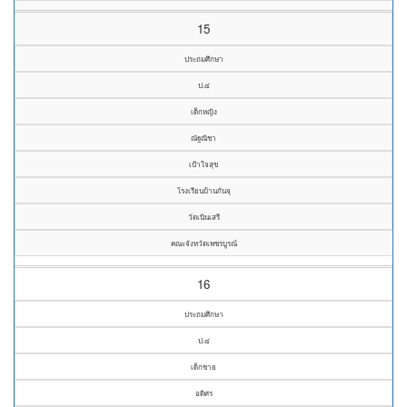
15
ประถมศึกษา
ป.๔
เด็กหญิง
ณัฐณิชา
เป้าใจสุข
โรงเรียนบ้านกันจุ
วัดเนินเสรี
คณะจังหวัดเพชรบูรณ์
16
ประถมศึกษา
ป.๔
เด็กชาย
อดิศร