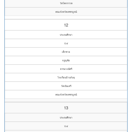
วัดโคกกรวด
คณะจังหวัดเพชรบูรณ์
12
ประถมศึกษา
ป.๔
เด็กชาย
จรูญชัย
ธรรมวงษ์ศรี
โรงเรียนบ้านกันจุ
วัดเนินเสรี
คณะจังหวัดเพชรบูรณ์
13
ประถมศึกษา
ป.๔