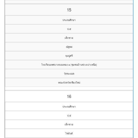
15
ประถมศึกษา
ป.๕
เด็กชาย
ณัฐพล
จุมปูศรี
โรงเรียนเทศบาลจอมทอง ๑ (ชุมชนบ้านข่วงเปาเหนือ)
วัดขะแมด
คณะจังหวัดเชียงใหม่
16
ประถมศึกษา
ป.๕
เด็กชาย
ไชยันต์