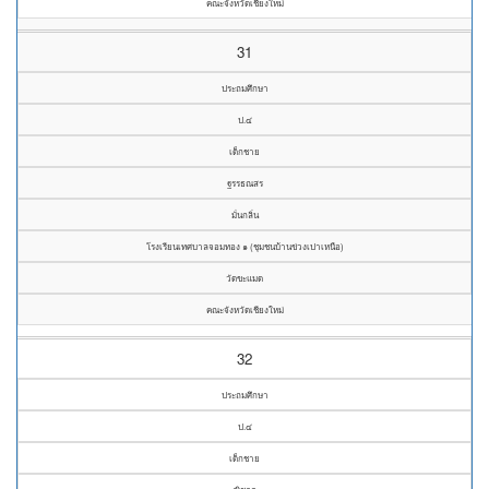
คณะจังหวัดเชียงใหม่
31
ประถมศึกษา
ป.๔
เด็กชาย
ฐรรธณสร
มั่นกลิ่น
โรงเรียนเทศบาลจอมทอง ๑ (ชุมชนบ้านข่วงเปาเหนือ)
วัดขะแมด
คณะจังหวัดเชียงใหม่
32
ประถมศึกษา
ป.๔
เด็กชาย