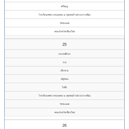
ศรีชมภู
โรงเรียนเทศบาลจอมทอง ๑ (ชุมชนบ้านข่วงเปาเหนือ)
วัดขะแมด
คณะจังหวัดเชียงใหม่
25
ประถมศึกษา
ป.๔
เด็กชาย
ณัฐชนน
โปต๊ะ
โรงเรียนเทศบาลจอมทอง ๑ (ชุมชนบ้านข่วงเปาเหนือ)
วัดขะแมด
คณะจังหวัดเชียงใหม่
26