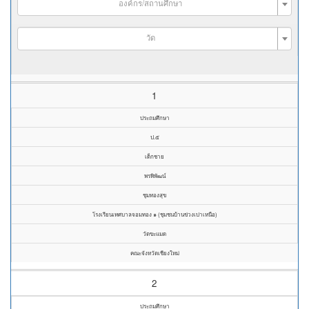
องค์กร/สถานศึกษา
วัด
1
ประถมศึกษา
ป.๕
เด็กชาย
พรพิพัฒน์
ชุมทองสุข
โรงเรียนเทศบาลจอมทอง ๑ (ชุมชนบ้านข่วงเปาเหนือ)
วัดขะแมด
คณะจังหวัดเชียงใหม่
2
ประถมศึกษา