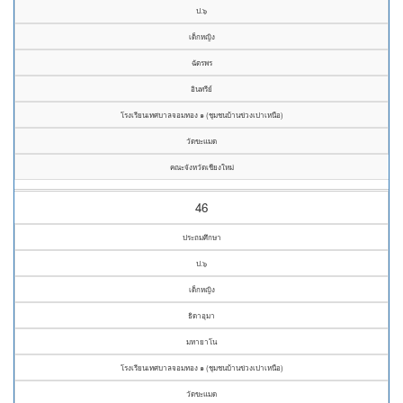
ป.๖
เด็กหญิง
ฉัตรพร
อินทรีย์
โรงเรียนเทศบาลจอมทอง ๑ (ชุมชนบ้านข่วงเปาเหนือ)
วัดขะแมด
คณะจังหวัดเชียงใหม่
46
ประถมศึกษา
ป.๖
เด็กหญิง
ธิดาอุมา
มหายาโน
โรงเรียนเทศบาลจอมทอง ๑ (ชุมชนบ้านข่วงเปาเหนือ)
วัดขะแมด