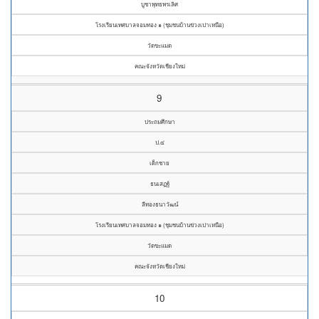
บูชาพุทธพรเลิศ
โรงเรียนเทศบาลจอมทอง ๑ (ชุมชนบ้านข่วงเปาเหนือ)
วัดขะแมด
คณะจังหวัดเชียงใหม่
9
ประถมศึกษา
ป.๔
เด็กชาย
ธนเสฏฐ์
ลีทองธนาวัฒน์
โรงเรียนเทศบาลจอมทอง ๑ (ชุมชนบ้านข่วงเปาเหนือ)
วัดขะแมด
คณะจังหวัดเชียงใหม่
10