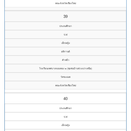
คณะจังหวัดเชียงใหม่
39
ประถมศึกษา
ป.๕
เด็กหญิง
อติกานต์
คำหยิ่ว
โรงเรียนเทศบาลจอมทอง ๑ (ชุมชนบ้านข่วงเปาเหนือ)
วัดขะแมด
คณะจังหวัดเชียงใหม่
40
ประถมศึกษา
ป.๕
เด็กหญิง