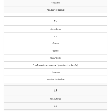
วัดขะแมด
คณะจังหวัดเชียงใหม่
12
ประถมศึกษา
ป.๔
เด็กชาย
ชัยภัทร
ปัญญาดีจริง
โรงเรียนเทศบาลจอมทอง ๑ (ชุมชนบ้านข่วงเปาเหนือ)
วัดขะแมด
คณะจังหวัดเชียงใหม่
13
ประถมศึกษา
ป.๕