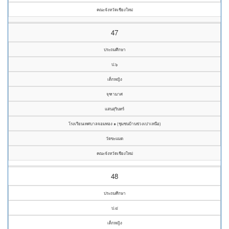
คณะจังหวัดเชียงใหม่
47
ประถมศึกษา
ป.๖
เด็กหญิง
จุฑามาศ
แสนสุรินทร์
โรงเรียนเทศบาลจอมทอง ๑ (ชุมชนบ้านข่วงเปาเหนือ)
วัดขะแมด
คณะจังหวัดเชียงใหม่
48
ประถมศึกษา
ป.๔
เด็กหญิง