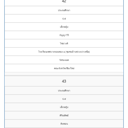
42
ประถมศึกษา
ป.๕
เด็กหญิง
กัญญาวีร์
ไชยวงค์
โรงเรียนเทศบาลจอมทอง ๑ (ชุมชนบ้านข่วงเปาเหนือ)
วัดขะแมด
คณะจังหวัดเชียงใหม่
43
ประถมศึกษา
ป.๕
เด็กหญิง
ศิริณทิพย์
ดินชอน