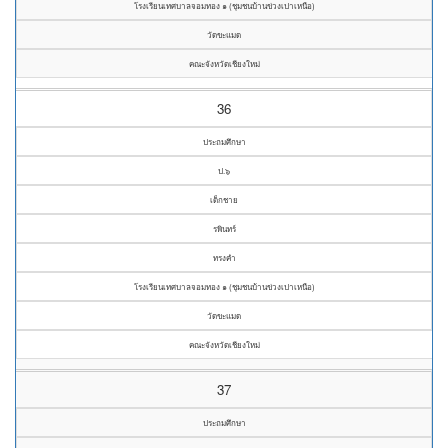
โรงเรียนเทศบาลจอมทอง ๑ (ชุมชนบ้านข่วงเปาเหนือ)
วัดขะแมด
คณะจังหวัดเชียงใหม่
36
ประถมศึกษา
ป.๖
เด็กชาย
รพินทร์
ทรงคำ
โรงเรียนเทศบาลจอมทอง ๑ (ชุมชนบ้านข่วงเปาเหนือ)
วัดขะแมด
คณะจังหวัดเชียงใหม่
37
ประถมศึกษา