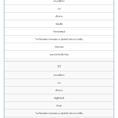
ประถมศึกษา
ป.๔
เด็กชาย
ชนัญชิต
ไพรแสนพัฒน์
โรงเรียนเทศบาลจอมทอง ๑ (ชุมชนบ้านข่วงเปาเหนือ)
วัดขะแมด
คณะจังหวัดเชียงใหม่
11
ประถมศึกษา
ป.๖
เด็กชาย
ณัฏฐ์ชวัญช์
คำอุด
โรงเรียนเทศบาลจอมทอง ๑ (ชุมชนบ้านข่วงเปาเหนือ)