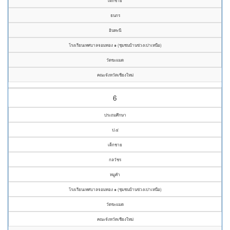
เด็กชาย
ธนกร
อินทะนี
โรงเรียนเทศบาลจอมทอง ๑ (ชุมชนบ้านข่วงเปาเหนือ)
วัดขะแมด
คณะจังหวัดเชียงใหม่
6
ประถมศึกษา
ป.๔
เด็กชาย
กลวัชร
หมูคำ
โรงเรียนเทศบาลจอมทอง ๑ (ชุมชนบ้านข่วงเปาเหนือ)
วัดขะแมด
คณะจังหวัดเชียงใหม่