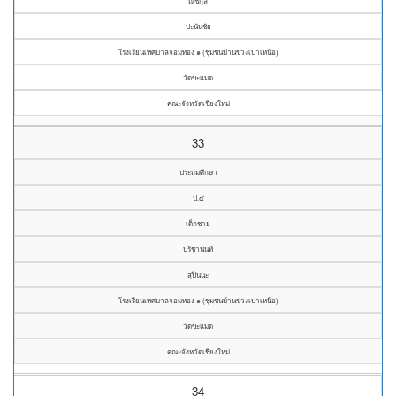
ณิชกุล
ปะนันชัย
โรงเรียนเทศบาลจอมทอง ๑ (ชุมชนบ้านข่วงเปาเหนือ)
วัดขะแมด
คณะจังหวัดเชียงใหม่
33
ประถมศึกษา
ป.๔
เด็กชาย
ปรีชานันท์
สุปินนะ
โรงเรียนเทศบาลจอมทอง ๑ (ชุมชนบ้านข่วงเปาเหนือ)
วัดขะแมด
คณะจังหวัดเชียงใหม่
34