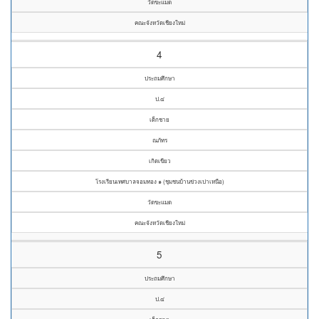
วัดขะแมด
คณะจังหวัดเชียงใหม่
4
ประถมศึกษา
ป.๔
เด็กชาย
ณภัทร
เกิดเขียว
โรงเรียนเทศบาลจอมทอง ๑ (ชุมชนบ้านข่วงเปาเหนือ)
วัดขะแมด
คณะจังหวัดเชียงใหม่
5
ประถมศึกษา
ป.๔