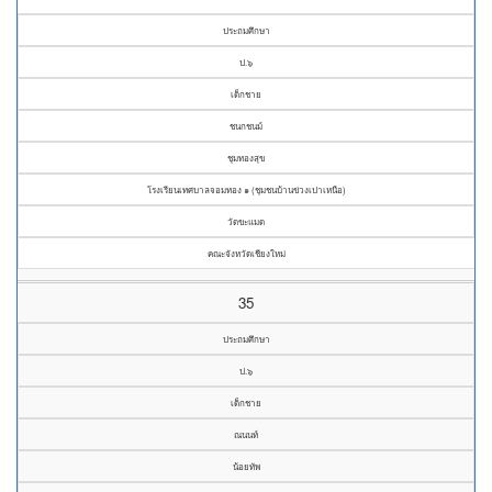
ประถมศึกษา
ป.๖
เด็กชาย
ชนกชนม์
ชุมทองสุข
โรงเรียนเทศบาลจอมทอง ๑ (ชุมชนบ้านข่วงเปาเหนือ)
วัดขะแมด
คณะจังหวัดเชียงใหม่
35
ประถมศึกษา
ป.๖
เด็กชาย
ณนนท์
น้อยทัพ