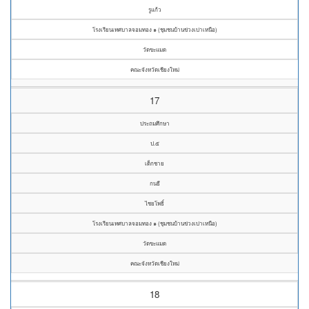
รูแก้ว
โรงเรียนเทศบาลจอมทอง ๑ (ชุมชนบ้านข่วงเปาเหนือ)
วัดขะแมด
คณะจังหวัดเชียงใหม่
17
ประถมศึกษา
ป.๕
เด็กชาย
กนธี
ไชยโพธิ์
โรงเรียนเทศบาลจอมทอง ๑ (ชุมชนบ้านข่วงเปาเหนือ)
วัดขะแมด
คณะจังหวัดเชียงใหม่
18