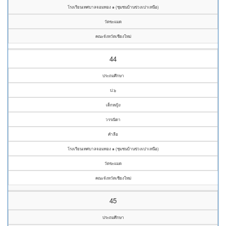
โรงเรียนเทศบาลจอมทอง ๑ (ชุมชนบ้านข่วงเปาเหนือ)
วัดขะแมด
คณะจังหวัดเชียงใหม่
44
ประถมศึกษา
ป.๖
เด็กหญิง
วรรณิดา
คำลือ
โรงเรียนเทศบาลจอมทอง ๑ (ชุมชนบ้านข่วงเปาเหนือ)
วัดขะแมด
คณะจังหวัดเชียงใหม่
45
ประถมศึกษา