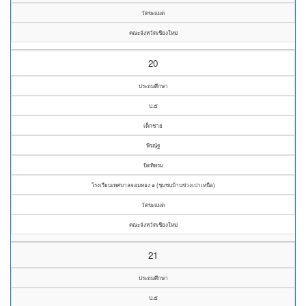
วัดขะแมด
คณะจังหวัดเชียงใหม่
20
ประถมศึกษา
ป.๕
เด็กชาย
พีรณัฐ
บิดทิพรม
โรงเรียนเทศบาลจอมทอง ๑ (ชุมชนบ้านข่วงเปาเหนือ)
วัดขะแมด
คณะจังหวัดเชียงใหม่
21
ประถมศึกษา
ป.๕