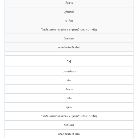
เด็กชาย
ภูริปรัชญ์
ปาง้วน
โรงเรียนเทศบาลจอมทอง ๑ (ชุมชนบ้านข่วงเปาเหนือ)
วัดขะแมด
คณะจังหวัดเชียงใหม่
14
ประถมศึกษา
ป.๕
เด็กชาย
ภคิน
อุตมะ
โรงเรียนเทศบาลจอมทอง ๑ (ชุมชนบ้านข่วงเปาเหนือ)
วัดขะแมด
คณะจังหวัดเชียงใหม่