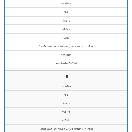
ประถมศึกษา
ป.๕
เด็กชาย
อธิภัทร
ปันทะ
โรงเรียนเทศบาลจอมทอง ๑ (ชุมชนบ้านข่วงเปาเหนือ)
วัดขะแมด
คณะจังหวัดเชียงใหม่
19
ประถมศึกษา
ป.๕
เด็กชาย
กันติไชย
ผาน้ำคำ
โรงเรียนเทศบาลจอมทอง ๑ (ชุมชนบ้านข่วงเปาเหนือ)