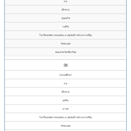
ป.๖
เด็กชาย
ปุณณวิช
วงค์ใจ
โรงเรียนเทศบาลจอมทอง ๑ (ชุมชนบ้านข่วงเปาเหนือ)
วัดขะแมด
คณะจังหวัดเชียงใหม่
38
ประถมศึกษา
ป.๖
เด็กชาย
มุสลิม
อาแซ
โรงเรียนเทศบาลจอมทอง ๑ (ชุมชนบ้านข่วงเปาเหนือ)
วัดขะแมด