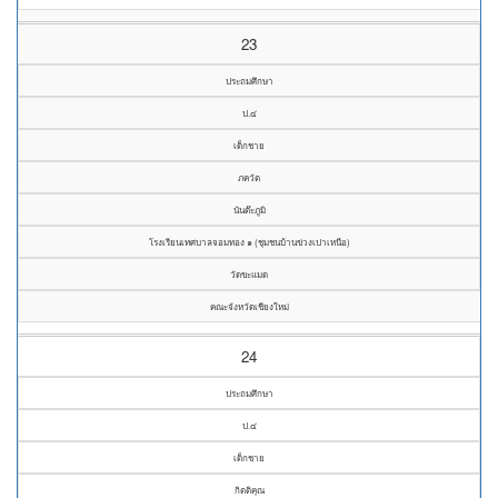
23
ประถมศึกษา
ป.๔
เด็กชาย
ภควัต
นันต๊ะภูมิ
โรงเรียนเทศบาลจอมทอง ๑ (ชุมชนบ้านข่วงเปาเหนือ)
วัดขะแมด
คณะจังหวัดเชียงใหม่
24
ประถมศึกษา
ป.๔
เด็กชาย
กิตติคุณ