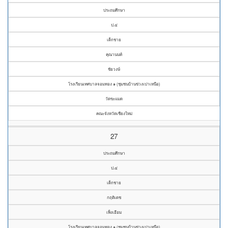
ประถมศึกษา
ป.๔
เด็กชาย
คุณานนท์
ชัยวงษ์
โรงเรียนเทศบาลจอมทอง ๑ (ชุมชนบ้านข่วงเปาเหนือ)
วัดขะแมด
คณะจังหวัดเชียงใหม่
27
ประถมศึกษา
ป.๔
เด็กชาย
กฤติเดช
เพ็งเอือม
โรงเรียนเทศบาลจอมทอง ๑ (ชุมชนบ้านข่วงเปาเหนือ)