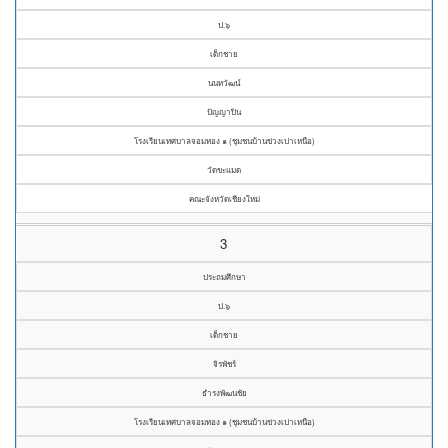
ป.๖
เด็กชาย
นนทวัฒน์
ปัญญาปิน
โรงเรียนเทศบาลจอมทอง ๑ (ชุมชนบ้านข่วงเปาเหนือ)
วัดขะแมด
คณะจังหวัดเชียงใหม่
3
ประถมศึกษา
ป.๖
เด็กชาย
จิรพัชร์
ธำรงพัฒนชัย
โรงเรียนเทศบาลจอมทอง ๑ (ชุมชนบ้านข่วงเปาเหนือ)