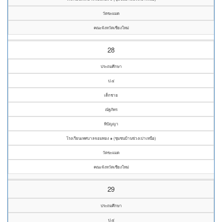
วัดขะแมด
คณะจังหวัดเชียงใหม่
28
ประถมศึกษา
ป.๔
เด็กชาย
ณัฐภัทร
ทิปัญญา
โรงเรียนเทศบาลจอมทอง ๑ (ชุมชนบ้านข่วงเปาเหนือ)
วัดขะแมด
คณะจังหวัดเชียงใหม่
29
ประถมศึกษา
ป.๔