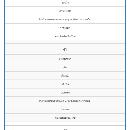
ออมสิน
เครือบจันทึก
โรงเรียนเทศบาลจอมทอง ๑ (ชุมชนบ้านข่วงเปาเหนือ)
วัดขะแมด
คณะจังหวัดเชียงใหม่
41
ประถมศึกษา
ป.๕
เด็กหญิง
อธิชนัน
บุญมาปะ
โรงเรียนเทศบาลจอมทอง ๑ (ชุมชนบ้านข่วงเปาเหนือ)
วัดขะแมด
คณะจังหวัดเชียงใหม่