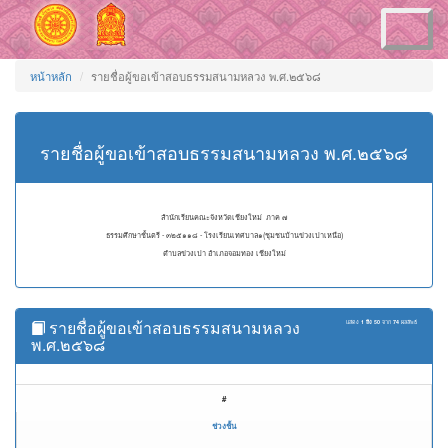
Toggle
navigation
หน้าหลัก
รายชื่อผู้ขอเข้าสอบธรรมสนามหลวง พ.ศ.๒๕๖๘
รายชื่อผู้ขอเข้าสอบธรรมสนามหลวง พ.ศ.๒๕๖๘
สำนักเรียนคณะจังหวัดเชียงใหม่ ภาค ๗
ธรรมศึกษาชั้นตรี - ๓๒๕๑๑๘ - โรงเรียนเทศบาล๑(ชุมชนบ้านข่วงเปาเหนือ)
ตำบลข่วงเปา อำเภอจอมทอง เชียงใหม่
รายชื่อผู้ขอเข้าสอบธรรมสนามหลวง
แสดง
1 ถึง 50
จาก
74
ผลลัพธ์
พ.ศ.๒๕๖๘
#
ช่วงชั้น