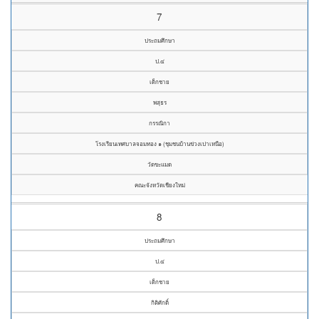
7
ประถมศึกษา
ป.๔
เด็กชาย
พสุธร
กรรณิกา
โรงเรียนเทศบาลจอมทอง ๑ (ชุมชนบ้านข่วงเปาเหนือ)
วัดขะแมด
คณะจังหวัดเชียงใหม่
8
ประถมศึกษา
ป.๔
เด็กชาย
กิติศักดิ์