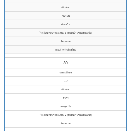
เด็กชาย
คุณานน
ตันกาวิน
โรงเรียนเทศบาลจอมทอง ๑ (ชุมชนบ้านข่วงเปาเหนือ)
วัดขะแมด
คณะจังหวัดเชียงใหม่
30
ประถมศึกษา
ป.๔
เด็กชาย
ศิวกร
มหาภูผานิล
โรงเรียนเทศบาลจอมทอง ๑ (ชุมชนบ้านข่วงเปาเหนือ)
วัดขะแมด