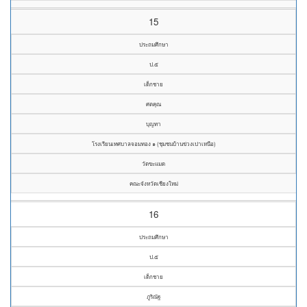
15
ประถมศึกษา
ป.๕
เด็กชาย
ศตคุณ
บุญทา
โรงเรียนเทศบาลจอมทอง ๑ (ชุมชนบ้านข่วงเปาเหนือ)
วัดขะแมด
คณะจังหวัดเชียงใหม่
16
ประถมศึกษา
ป.๕
เด็กชาย
ภูริณัฐ