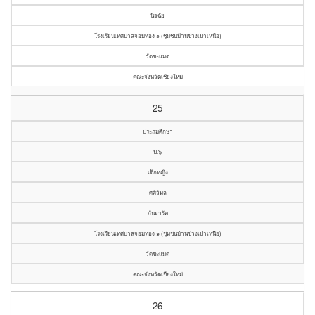
นิจฉัย
โรงเรียนเทศบาลจอมทอง ๑ (ชุมชนบ้านข่วงเปาเหนือ)
วัดขะแมด
คณะจังหวัดเชียงใหม่
25
ประถมศึกษา
ป.๖
เด็กหญิง
ศศิวิมล
กันยารัด
โรงเรียนเทศบาลจอมทอง ๑ (ชุมชนบ้านข่วงเปาเหนือ)
วัดขะแมด
คณะจังหวัดเชียงใหม่
26