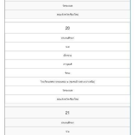
วัดขะแมด
คณะจังหวัดเชียงใหม่
20
ประถมศึกษา
ป.๕
เด็กชาย
ภานุพงศ์
รัตนะ
โรงเรียนเทศบาลจอมทอง ๑ (ชุมชนบ้านข่วงเปาเหนือ)
วัดขะแมด
คณะจังหวัดเชียงใหม่
21
ประถมศึกษา
ป.๖