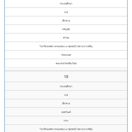
ประถมศึกษา
ป.๕
เด็กชาย
อริญชย์
คำปัน
โรงเรียนเทศบาลจอมทอง ๑ (ชุมชนบ้านข่วงเปาเหนือ)
วัดขะแมด
คณะจังหวัดเชียงใหม่
19
ประถมศึกษา
ป.๕
เด็กชาย
นนทวัฒน์
เถระ
โรงเรียนเทศบาลจอมทอง ๑ (ชุมชนบ้านข่วงเปาเหนือ)