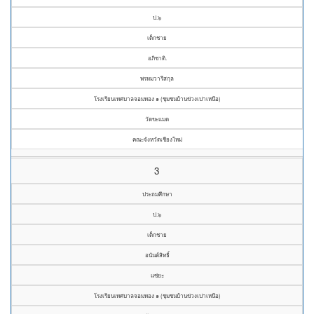
ป.๖
เด็กชาย
อภิชาติ.
พรหมวารีสกุล
โรงเรียนเทศบาลจอมทอง ๑ (ชุมชนบ้านข่วงเปาเหนือ)
วัดขะแมด
คณะจังหวัดเชียงใหม่
3
ประถมศึกษา
ป.๖
เด็กชาย
อนันต์สิทธิ์
แซ่ยะ
โรงเรียนเทศบาลจอมทอง ๑ (ชุมชนบ้านข่วงเปาเหนือ)