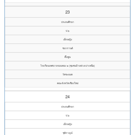
23
ประถมศึกษา
ป.๖
เด็กหญิง
ชนากานต์
ติ๊บพูน
โรงเรียนเทศบาลจอมทอง ๑ (ชุมชนบ้านข่วงเปาเหนือ)
วัดขะแมด
คณะจังหวัดเชียงใหม่
24
ประถมศึกษา
ป.๖
เด็กหญิง
ชุติกาญน์