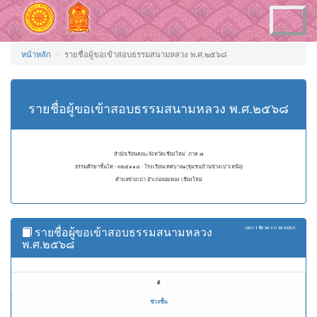
Toggle
navigation
หน้าหลัก
รายชื่อผู้ขอเข้าสอบธรรมสนามหลวง พ.ศ.๒๕๖๘
รายชื่อผู้ขอเข้าสอบธรรมสนามหลวง พ.ศ.๒๕๖๘
สำนักเรียนคณะจังหวัดเชียงใหม่ ภาค ๗
ธรรมศึกษาชั้นโท - ๓๒๕๑๑๘ - โรงเรียนเทศบาล๑(ชุมชนบ้านข่วงเปาเหนือ)
ตำบลข่วงเปา อำเภอจอมทอง เชียงใหม่
รายชื่อผู้ขอเข้าสอบธรรมสนามหลวง
แสดง
1 ถึง 34
จาก
34
ผลลัพธ์
พ.ศ.๒๕๖๘
#
ช่วงชั้น