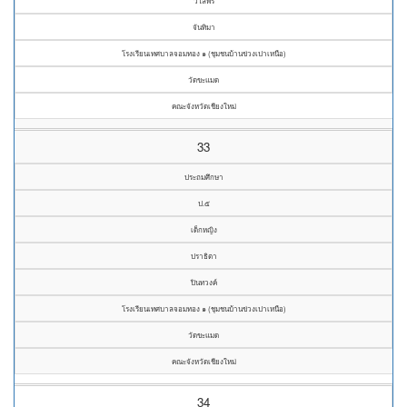
วิไลพร
จันทิมา
โรงเรียนเทศบาลจอมทอง ๑ (ชุมชนบ้านข่วงเปาเหนือ)
วัดขะแมด
คณะจังหวัดเชียงใหม่
33
ประถมศึกษา
ป.๕
เด็กหญิง
ปราธิตา
ปินทวงค์
โรงเรียนเทศบาลจอมทอง ๑ (ชุมชนบ้านข่วงเปาเหนือ)
วัดขะแมด
คณะจังหวัดเชียงใหม่
34