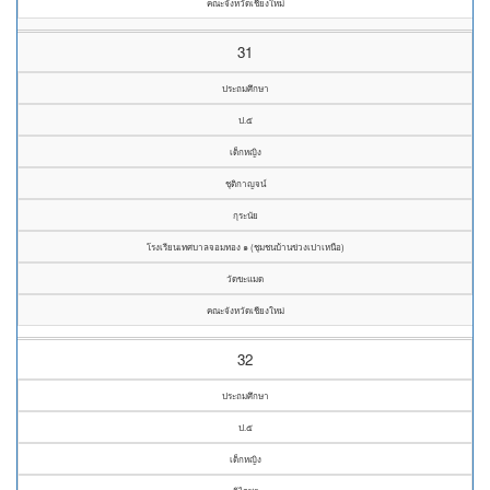
คณะจังหวัดเชียงใหม่
31
ประถมศึกษา
ป.๕
เด็กหญิง
ชุติกาญจน์
กุระนัย
โรงเรียนเทศบาลจอมทอง ๑ (ชุมชนบ้านข่วงเปาเหนือ)
วัดขะแมด
คณะจังหวัดเชียงใหม่
32
ประถมศึกษา
ป.๕
เด็กหญิง