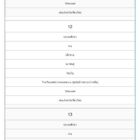
วัดขะแมด
คณะจังหวัดเชียงใหม่
12
ประถมศึกษา
ป.๖
เด็กชาย
เผ่าพันธุ์
ปัญโญ
โรงเรียนเทศบาลจอมทอง ๑ (ชุมชนบ้านข่วงเปาเหนือ)
วัดขะแมด
คณะจังหวัดเชียงใหม่
13
ประถมศึกษา
ป.๖