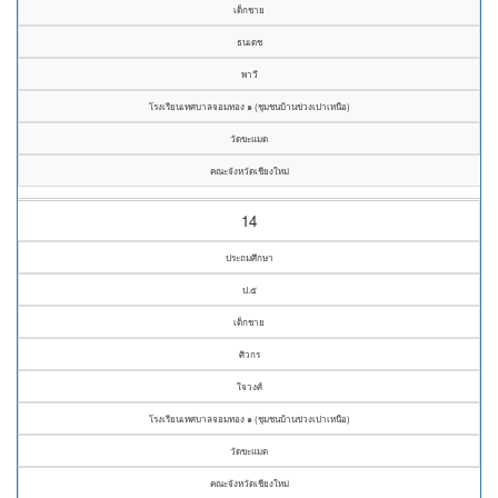
เด็กชาย
ธนเดช
พาวี
โรงเรียนเทศบาลจอมทอง ๑ (ชุมชนบ้านข่วงเปาเหนือ)
วัดขะแมด
คณะจังหวัดเชียงใหม่
14
ประถมศึกษา
ป.๕
เด็กชาย
ศิวกร
ใจวงศ์
โรงเรียนเทศบาลจอมทอง ๑ (ชุมชนบ้านข่วงเปาเหนือ)
วัดขะแมด
คณะจังหวัดเชียงใหม่