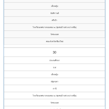
เด็กหญิง
นันทิกานต์
ศรีเป้า
โรงเรียนเทศบาลจอมทอง ๑ (ชุมชนบ้านข่วงเปาเหนือ)
วัดขะแมด
คณะจังหวัดเชียงใหม่
30
ประถมศึกษา
ป.๕
เด็กหญิง
ณัฐกฤตา
ถานี
โรงเรียนเทศบาลจอมทอง ๑ (ชุมชนบ้านข่วงเปาเหนือ)
วัดขะแมด