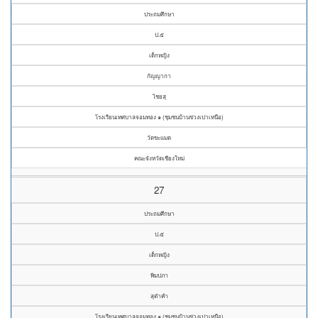
ประถมศึกษา
ป.๕
เด็กหญิง
กัญญากา
ไชยสุ
โรงเรียนเทศบาลจอมทอง ๑ (ชุมชนบ้านข่วงเปาเหนือ)
วัดขะแมด
คณะจังหวัดเชียงใหม่
27
ประถมศึกษา
ป.๕
เด็กหญิง
พิมปภา
สุต๋าคำ
โรงเรียนเทศบาลจอมทอง ๑ (ชุมชนบ้านข่วงเปาเหนือ)