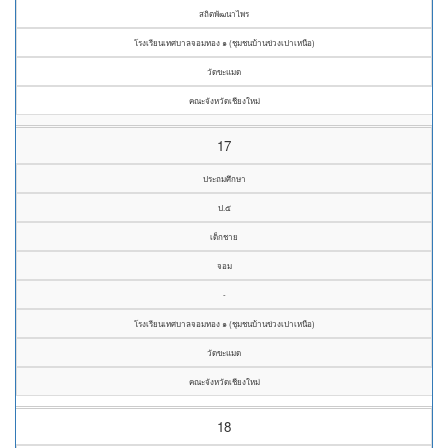
สถิตพัฒนาไพร
โรงเรียนเทศบาลจอมทอง ๑ (ชุมชนบ้านข่วงเปาเหนือ)
วัดขะแมด
คณะจังหวัดเชียงใหม่
17
ประถมศึกษา
ป.๕
เด็กชาย
จอม
-
โรงเรียนเทศบาลจอมทอง ๑ (ชุมชนบ้านข่วงเปาเหนือ)
วัดขะแมด
คณะจังหวัดเชียงใหม่
18