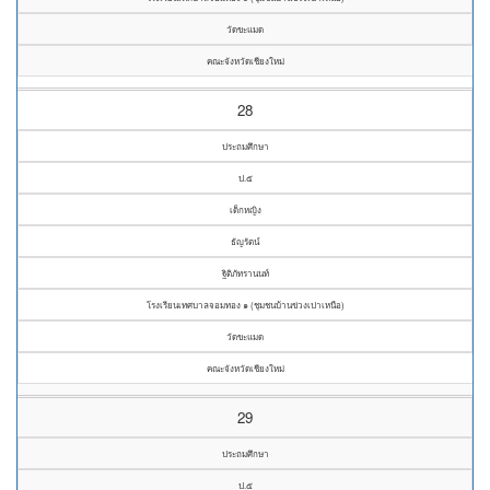
วัดขะแมด
คณะจังหวัดเชียงใหม่
28
ประถมศึกษา
ป.๕
เด็กหญิง
ธัญรัตน์
ฐิติภัทรานนท์
โรงเรียนเทศบาลจอมทอง ๑ (ชุมชนบ้านข่วงเปาเหนือ)
วัดขะแมด
คณะจังหวัดเชียงใหม่
29
ประถมศึกษา
ป.๕