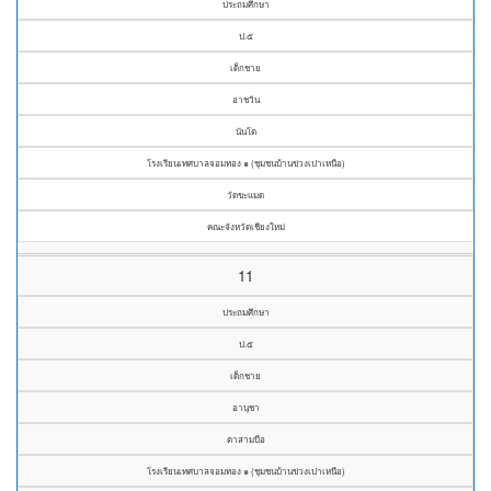
ประถมศึกษา
ป.๕
เด็กชาย
อาชวิน
นันโต
โรงเรียนเทศบาลจอมทอง ๑ (ชุมชนบ้านข่วงเปาเหนือ)
วัดขะแมด
คณะจังหวัดเชียงใหม่
11
ประถมศึกษา
ป.๕
เด็กชาย
อานุชา
ตาสามบือ
โรงเรียนเทศบาลจอมทอง ๑ (ชุมชนบ้านข่วงเปาเหนือ)