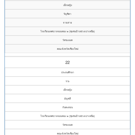
เด็กหญิง
รัญชิดา
จายสาย
โรงเรียนเทศบาลจอมทอง ๑ (ชุมชนบ้านข่วงเปาเหนือ)
วัดขะแมด
คณะจังหวัดเชียงใหม่
22
ประถมศึกษา
ป.๖
เด็กหญิง
อัญชลี
กันทะสอน
โรงเรียนเทศบาลจอมทอง ๑ (ชุมชนบ้านข่วงเปาเหนือ)
วัดขะแมด
คณะจังหวัดเชียงใหม่