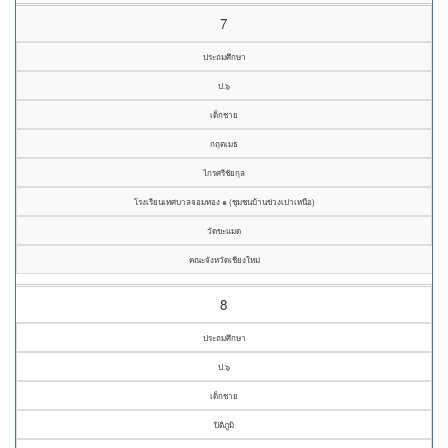
7
ประถมศึกษา
ป.๖
เด็กชาย
กฤตเมธ
ไกรศรีชัยกุล
โรงเรียนเทศบาลจอมทอง ๑ (ชุมชนบ้านข่วงเปาเหนือ)
วัดขะแมด
คณะจังหวัดเชียงใหม่
8
ประถมศึกษา
ป.๖
เด็กชาย
ปิติภูมิ