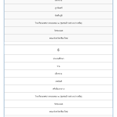
เด็กชาย
ภูวนินทร์
นันต๊ะภูมิ
โรงเรียนเทศบาลจอมทอง ๑ (ชุมชนบ้านข่วงเปาเหนือ)
วัดขะแมด
คณะจังหวัดเชียงใหม่
6
ประถมศึกษา
ป.๖
เด็กชาย
ภคนันท์
ศรีเมืองกลาง
โรงเรียนเทศบาลจอมทอง ๑ (ชุมชนบ้านข่วงเปาเหนือ)
วัดขะแมด
คณะจังหวัดเชียงใหม่