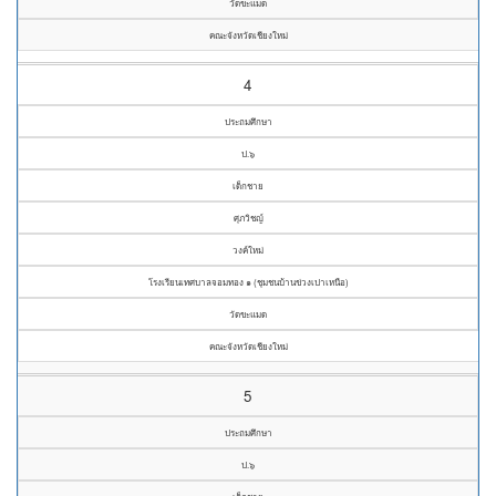
วัดขะแมด
คณะจังหวัดเชียงใหม่
4
ประถมศึกษา
ป.๖
เด็กชาย
ศุภวิชญ์
วงค์ใหม่
โรงเรียนเทศบาลจอมทอง ๑ (ชุมชนบ้านข่วงเปาเหนือ)
วัดขะแมด
คณะจังหวัดเชียงใหม่
5
ประถมศึกษา
ป.๖