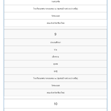
วนสกุลชัย
โรงเรียนเทศบาลจอมทอง ๑ (ชุมชนบ้านข่วงเปาเหนือ)
วัดขะแมด
คณะจังหวัดเชียงใหม่
9
ประถมศึกษา
ป.๖
เด็กชาย
สุเทพ
ลุงซู่
โรงเรียนเทศบาลจอมทอง ๑ (ชุมชนบ้านข่วงเปาเหนือ)
วัดขะแมด
คณะจังหวัดเชียงใหม่
10