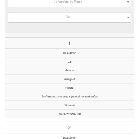
องค์กร/สถานศึกษา
วัด
1
ประถมศึกษา
ป.๕
เด็กชาย
เศรษฐพงศ์
เรือนงอ
โรงเรียนเทศบาลจอมทอง ๑ (ชุมชนบ้านข่วงเปาเหนือ)
วัดขะแมด
คณะจังหวัดเชียงใหม่
2
ประถมศึกษา