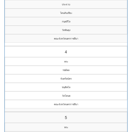
ประจวบ
โดนสันเทียะ
กนฺตสีโล
วัดพันดุง
คณะจังหวัดนครราชสีมา
4
พระ
รชต์พล
จันทร์สมัคร
ขนฺติพโล
วัดโตนด
คณะจังหวัดนครราชสีมา
5
พระ