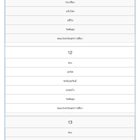
ประเทือง
แจ้งไพร
ปทีโป
วัดพันดุง
คณะจังหวัดนครราชสีมา
12
พระ
สุรกิศ
พงษ์บุรุษรัมย์
ปภสฺสโร
วัดพันดุง
คณะจังหวัดนครราชสีมา
13
พระ