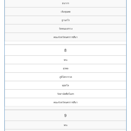
ธนากร
เจิมขุนทด
ฐานกโร
วัดหนองสรวง
คณะจังหวัดนครราชสีมา
8
พระ
สุรพล
ภูมิโคกกรวด
ทุสฺสโล
วัดสามัคคีสโมสร
คณะจังหวัดนครราชสีมา
9
พระ