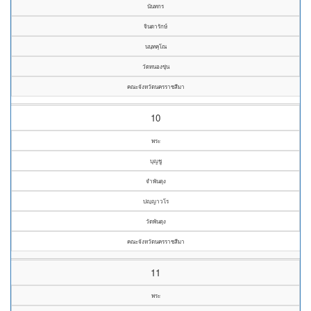
นันทกร
จินดารักษ์
นนฺทคุโณ
วัดหนองขุ่น
คณะจังหวัดนครราชสีมา
10
พระ
บุญชู
จำพันดุง
ปญฺญาวโร
วัดพันดุง
คณะจังหวัดนครราชสีมา
11
พระ