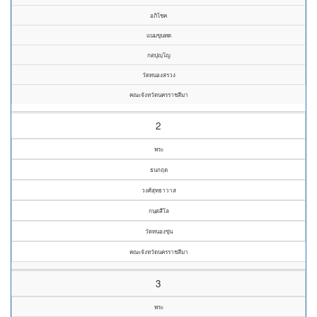
อภิโชค
แนมขุนทด
กตปุญฺโญ
วัดหนองสรวง
คณะจังหวัดนครราชสีมา
2
พระ
ธนกฤต
วงศ์สุทธาวาส
กนฺตสีโล
วัดหนองขุ่น
คณะจังหวัดนครราชสีมา
3
พระ