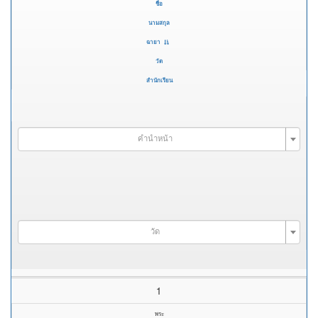
ชื่อ
นามสกุล
ฉายา
วัด
สำนักเรียน
คำนำหน้า
วัด
1
พระ