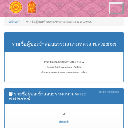
Toggle
navigation
หน้าหลัก
รายชื่อผู้ขอเข้าสอบธรรมสนามหลวง พ.ศ.๒๕๖๘
รายชื่อผู้ขอเข้าสอบธรรมสนามหลวง พ.ศ.๒๕๖๘
สำนักเรียนคณะจังหวัดนครราชสีมา ภาค ๑๑
นักธรรมชั้นตรี - ๔๑๔๔๐๑๗ - วัดสีจาน
ตำบลขามทะเลสอ อำเภอขามทะเลสอ นครราชสีมา
รายชื่อผู้ขอเข้าสอบธรรมสนามหลวง
แสดง
1 ถึง 19
จาก
19
ผลลัพธ์
พ.ศ.๒๕๖๘
#
คำนำหน้า