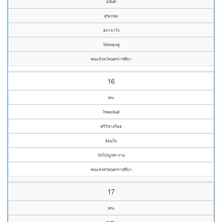
อนันต์
สุขเกษม
สภาจาโร
วัดหนองคู
คณะจังหวัดนครราชสีมา
16
พระ
โชคอนันต์
ศรีวิชาสร้อย
สุธมฺโม
วัดโป่งบูรพาราม
คณะจังหวัดนครราชสีมา
17
พระ