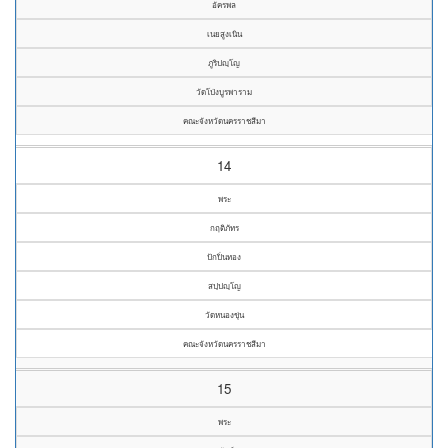
อัครพล
เนยสูงเนิน
ภูริปญฺโญ
วัดโป่งบูรพาราม
คณะจังหวัดนครราชสีมา
14
พระ
กฤติภัทร
ปักปิ่นทอง
สปฺปญฺโญ
วัดหนองขุ่น
คณะจังหวัดนครราชสีมา
15
พระ