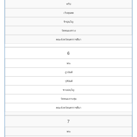
ทวีป
เวินขุนทด
จิรปุญฺโญ
วัดหนองสรวง
คณะจังหวัดนครราชสีมา
6
พระ
ภูวนันท์
วุสินันท์
ชวนปญฺโญ
วัดหนองกระทุ่ม
คณะจังหวัดนครราชสีมา
7
พระ