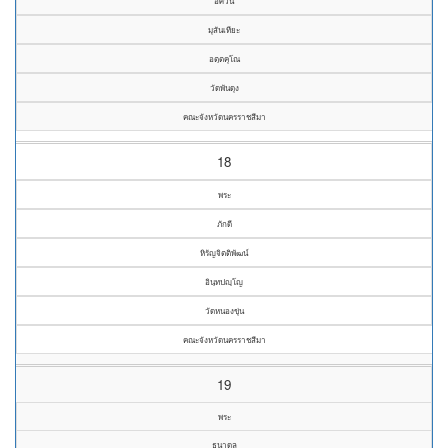
อัศวิน
มุสันเทียะ
อตฺตคุโณ
วัดพันดุง
คณะจังหวัดนครราชสีมา
18
พระ
ภักดี
หิรัญจิตติพัฒน์
อินฺทปญฺโญ
วัดหนองขุ่น
คณะจังหวัดนครราชสีมา
19
พระ
ธนาดล