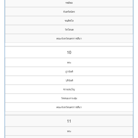
รชต์พล
จันทร์สมัคร
ขนฺติพโล
วัดโตนด
คณะจังหวัดนครราชสีมา
10
พระ
ภูวนันท์
วุสินันท์
ชวนปญฺโญ
วัดหนองกระทุ่ม
คณะจังหวัดนครราชสีมา
11
พระ