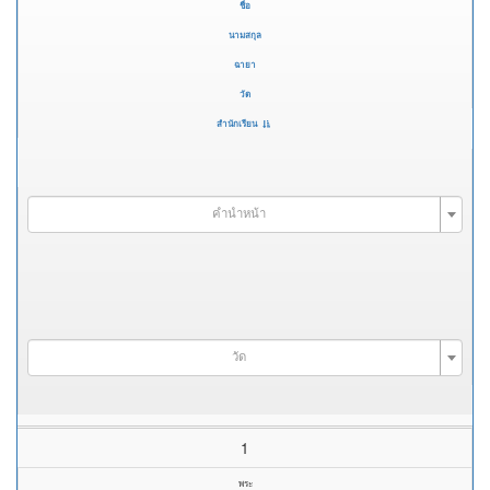
ชื่อ
นามสกุล
ฉายา
วัด
สำนักเรียน
คำนำหน้า
วัด
1
พระ