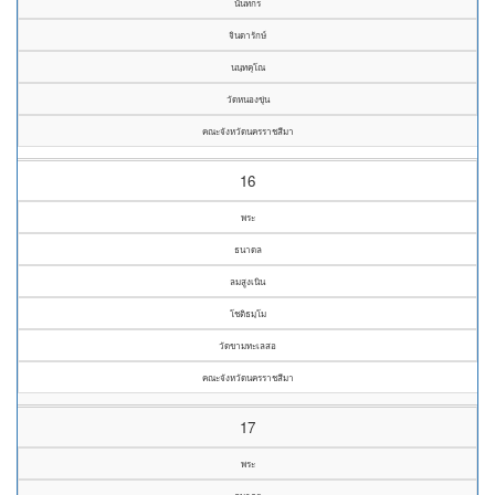
นันทกร
จินดารักษ์
นนฺทคุโณ
วัดหนองขุ่น
คณะจังหวัดนครราชสีมา
16
พระ
ธนาดล
ลมสูงเนิน
โชติธมฺโม
วัดขามทะเลสอ
คณะจังหวัดนครราชสีมา
17
พระ