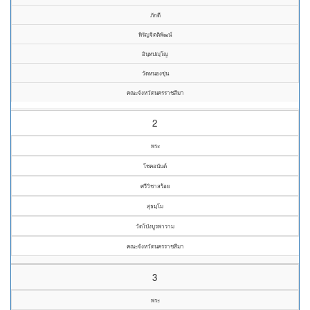
ภักดี
หิรัญจิตติพัฒน์
อินฺทปญฺโญ
วัดหนองขุ่น
คณะจังหวัดนครราชสีมา
2
พระ
โชคอนันต์
ศรีวิชาสร้อย
สุธมฺโม
วัดโป่งบูรพาราม
คณะจังหวัดนครราชสีมา
3
พระ