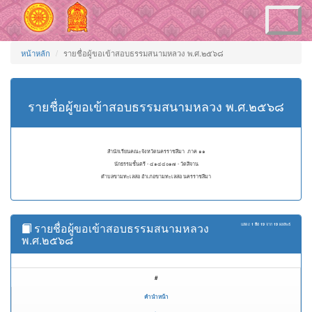
Toggle
navigation
หน้าหลัก
รายชื่อผู้ขอเข้าสอบธรรมสนามหลวง พ.ศ.๒๕๖๘
รายชื่อผู้ขอเข้าสอบธรรมสนามหลวง พ.ศ.๒๕๖๘
สำนักเรียนคณะจังหวัดนครราชสีมา ภาค ๑๑
นักธรรมชั้นตรี - ๔๑๔๔๐๑๗ - วัดสีจาน
ตำบลขามทะเลสอ อำเภอขามทะเลสอ นครราชสีมา
รายชื่อผู้ขอเข้าสอบธรรมสนามหลวง
แสดง
1 ถึง 19
จาก
19
ผลลัพธ์
พ.ศ.๒๕๖๘
#
คำนำหน้า