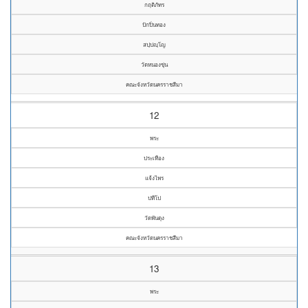
กฤติภัทร
ปักปิ่นทอง
สปฺปญฺโญ
วัดหนองขุ่น
คณะจังหวัดนครราชสีมา
12
พระ
ประเทือง
แจ้งไพร
ปทีโป
วัดพันดุง
คณะจังหวัดนครราชสีมา
13
พระ