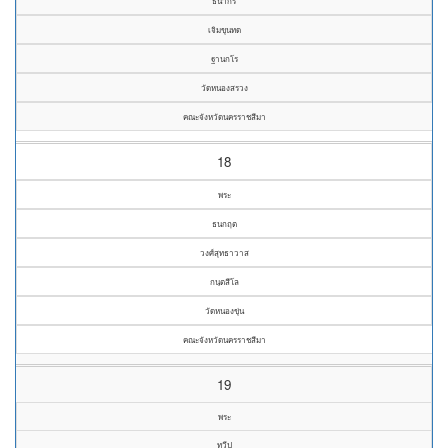
ธนากร
เจิมขุนทด
ฐานกโร
วัดหนองสรวง
คณะจังหวัดนครราชสีมา
18
พระ
ธนกฤต
วงศ์สุทธาวาส
กนฺตสีโล
วัดหนองขุ่น
คณะจังหวัดนครราชสีมา
19
พระ
ทวีป