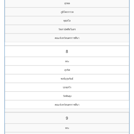
สุรพล
ภูมิโคกกรวด
ทุสฺสโล
วัดสามัคคีสโมสร
คณะจังหวัดนครราชสีมา
8
พระ
สุรกิศ
พงษ์บุรุษรัมย์
ปภสฺสโร
วัดพันดุง
คณะจังหวัดนครราชสีมา
9
พระ