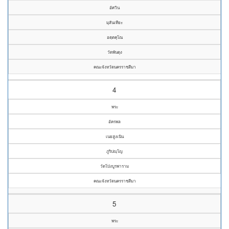
อัศวิน
มุสันเทียะ
อตฺตคุโณ
วัดพันดุง
คณะจังหวัดนครราชสีมา
4
พระ
อัครพล
เนยสูงเนิน
ภูริปญฺโญ
วัดโป่งบูรพาราม
คณะจังหวัดนครราชสีมา
5
พระ