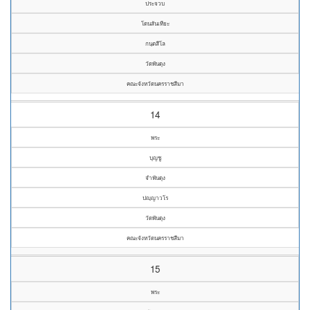
ประจวบ
โดนสันเทียะ
กนฺตสีโล
วัดพันดุง
คณะจังหวัดนครราชสีมา
14
พระ
บุญชู
จำพันดุง
ปญฺญาวโร
วัดพันดุง
คณะจังหวัดนครราชสีมา
15
พระ