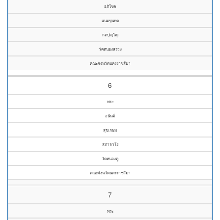
อภิโชค
แนมขุนทด
กตปุญฺโญ
วัดหนองสรวง
คณะจังหวัดนครราชสีมา
6
พระ
อนันต์
สุขเกษม
สภาจาโร
วัดหนองคู
คณะจังหวัดนครราชสีมา
7
พระ