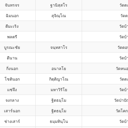
จันทรจร
ฐานิสฺสโร
วัดต
ฉิมนอก
สุจิณฺโณ
วัดต
ดีมะเริง
วัดบ้
พลตรี
วัดบ้
บูรณะชัย
จนฺทสาโร
วัดดอ
ดีนาน
วัดบ้
กิ่งนอก
อนาลโย
วัดหน
โชตินอก
กิตฺติญาโณ
วัดต
แซ่จึง
มหาวิริโย
วัดบ้
จงกลาง
ฐิตธมฺโม
วัดป่าป
เสาร์นอก
ฐิตธมฺโม
วัดโค
ช่างเสาร์
ธมฺมทินฺโน
วัดบ้