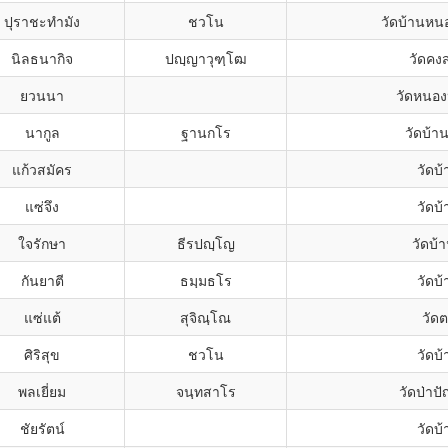
ปุราชะทำมัง
ชวโน
วัดบ้านหน
นิลธนากิจ
ปญฺญาวุฑฺโฒ
วัดคงส
ยวนนา
วัดหนอง
นากูล
ฐานกโร
วัดบ้า
แก้วสมัคร
วัดบ้
แซ่จึง
วัดบ้
ใจรักษา
ธีรปญฺโญ
วัดบ้
กันยาตี
ธมฺมธโร
วัดบ้
แซ่แต้
สุจิณฺโณ
วัดต
ศิริสุข
ชวโน
วัดบ้
พลเยี่ยม
จนฺทสาโร
วัดป่าป
ชัยรัตน์
วัดบ้