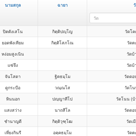
นามสกุล
ฉายา
ว
วัด
ปิตตังเสโน
กิตฺติปญฺโญ
วัดโคก
ยอดพังเทียม
กิตฺติโสภโณ
วัดต
หง่อมสูงเนิน
วัดบ้
แซ่จึง
วัดบ้
จันโสดา
ฐิตธมฺโม
วัดดอ
ดูกระบือ
วณฺณโส
วัดโน
หินนอก
ปญฺญาทีโป
วัดโนน (บ
แสงสว่าง
นาถสีโล
วัดดอ
ชำนาญดี
กิตฺติวุฑฺโฒ
วัดเม
เที่ยงกินรี
อคฺคธมฺโม
วัดต