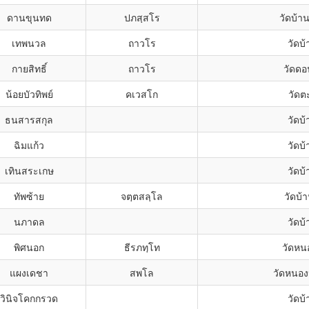
ดานขุนทด
ปภสฺสโร
วัดบ้า
เทพนวล
ถาวโร
วัดบ้
กายสิทธิ์
ถาวโร
วัดดอ
น้อยบัวทิพย์
คเวสโก
วัดต
ธนสารสกุล
วัดบ้
ฉิมแก้ว
วัดบ้
เทินสระเกษ
วัดบ้
ทัพซ้าย
จตฺตสลฺโล
วัดบ้
นภาดล
วัดบ้
พิศนอก
ธีรภทฺโท
วัดหน
แผงเดชา
สพโล
วัดหนอง
วินิจโคกกรวด
วัดบ้