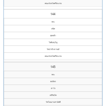
คณะจังหวัดศรีสะเกษ
144
พระ
สนิท
สุดหล้า
โชติปญฺโญ
วัดป่าซำตารมย์
คณะจังหวัดศรีสะเกษ
145
พระ
สมจิตร
สาวัง
อธิจิตฺโต
วัดโนนงามสามัคคี