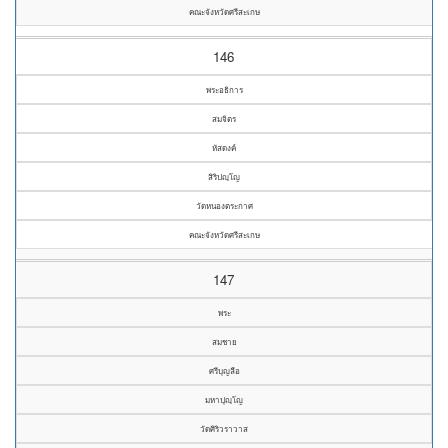
คณะจังหวัดศรีสะเกษ
146
พระอธิการ
สมจิตร
หัสดงค์
สิริปญฺโญ
วัดหนองตระกาศ
คณะจังหวัดศรีสะเกษ
147
พระ
สมชาย
ศรีบุญลือ
มหาปุญฺโญ
วัดศิริวราวาส