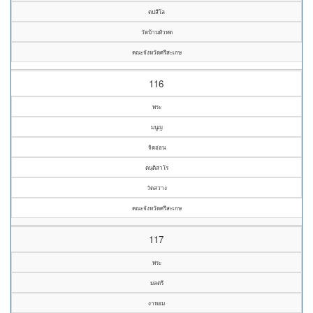
ตปสีโล
วัดบ้านหัวทด
คณะจังหวัดศรีสะเกษ
116
พระ
มนูญ
จิตอ่อน
ตนฺติสาโร
วัดสว่าง
คณะจังหวัดศรีสะเกษ
117
พระ
มลตรี
งาหอม