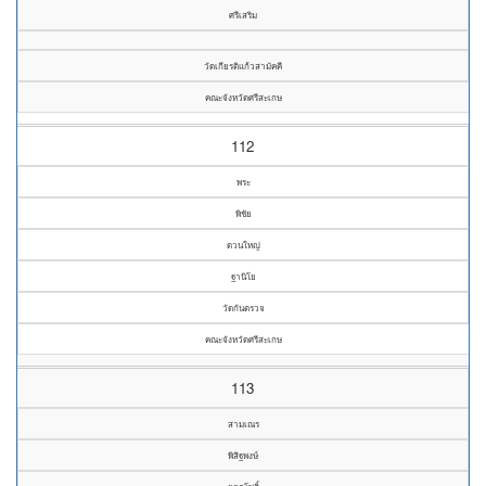
ศรีเสริม
วัดเกียรติแก้วสามัคคี
คณะจังหวัดศรีสะเกษ
112
พระ
พิชัย
ดวนใหญ่
ฐานิโย
วัดกันตรวจ
คณะจังหวัดศรีสะเกษ
113
สามเณร
พิสิฐพงษ์