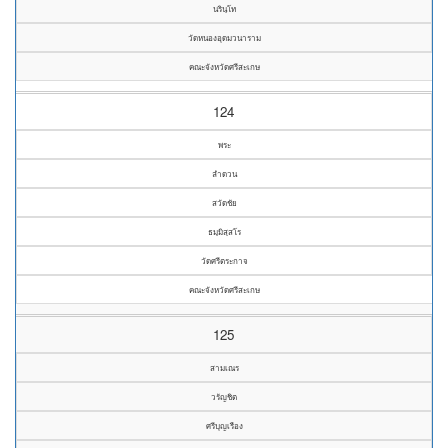
นรินฺโท
วัดหนองอุดมวนาราม
คณะจังหวัดศรีสะเกษ
124
พระ
ลำดวน
สวัดชัย
ธมฺมิสฺสโร
วัดศรีตระกาจ
คณะจังหวัดศรีสะเกษ
125
สามเณร
วรัญชิต
ศรีบุญเรือง