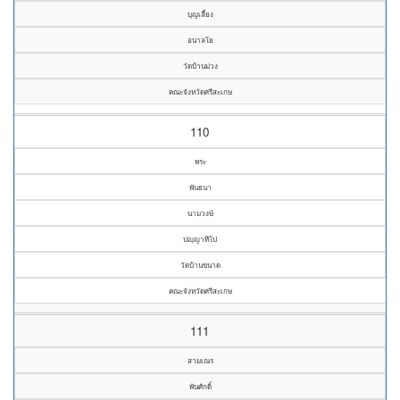
บุญเลี้ยง
อนาลโย
วัดบ้านม่วง
คณะจังหวัดศรีสะเกษ
110
พระ
พันธนา
นามวงษ์
ปญฺญาทีโป
วัดบ้านขนาด
คณะจังหวัดศรีสะเกษ
111
สามเณร
พันศักดิ์