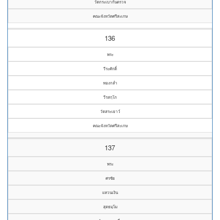
วัดกระเบากันตรวจ
คณะจังหวัดศรีสะเกษ
136
พระ
วีระศักดิ์
ทองกล่ำ
วีรสกฺโก
วัดสระเยาว์
คณะจังหวัดศรีสะเกษ
137
พระ
ศรชัย
แหวนเงิน
สุตธมฺโม