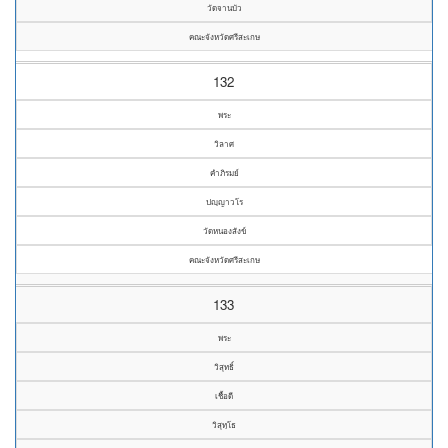
วัดจานบัว
คณะจังหวัดศรีสะเกษ
132
พระ
วิลาศ
คำภิรมย์
ปญฺญาวโร
วัดหนองสังข์
คณะจังหวัดศรีสะเกษ
133
พระ
วิสุทธิ์
เชื้อดี
วิสุทฺโธ