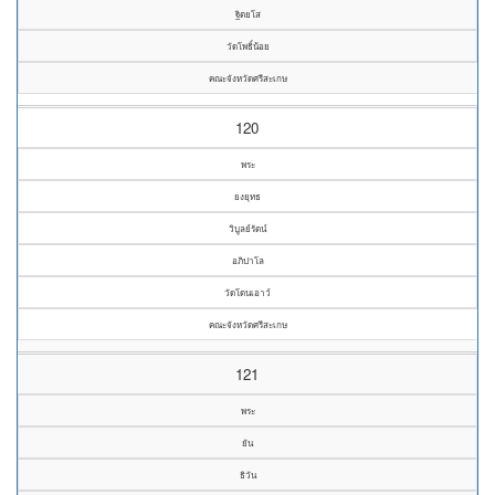
ฐิตยโส
วัดโพธิ์น้อย
คณะจังหวัดศรีสะเกษ
120
พระ
ยงยุทธ
วิบูลย์รัตน์
อภิปาโล
วัดโดนเอาว์
คณะจังหวัดศรีสะเกษ
121
พระ
ยัน
ธิวัน