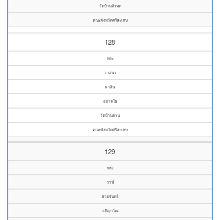
วัดบ้านหัวทด
คณะจังหวัดศรีสะเกษ
128
พระ
วาสนา
ผาสิน
อนาลโย
วัดบ้านด่าน
คณะจังหวัดศรีสะเกษ
129
พระ
วาฬ
สายจันทร์
อภิญาโณ