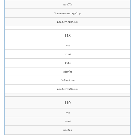
มหาวีโร
วัดหนองตลาดราษฎร์บำรุง
คณะจังหวัดศรีสะเกษ
118
พระ
มานพ
ตาชั่ง
สิริภทฺโท
วัดบ้านหัวทด
คณะจังหวัดศรีสะเกษ
119
พระ
ยงยศ
แสงน้อย