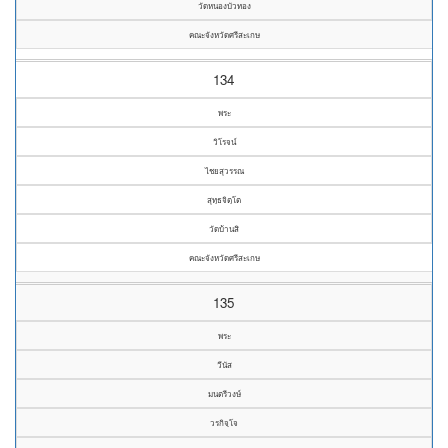
วัดหนองบัวทอง
คณะจังหวัดศรีสะเกษ
134
พระ
วิโรจน์
ไชยสุวรรณ
สุทฺธจิตฺโต
วัดบ้านสิ
คณะจังหวัดศรีสะเกษ
135
พระ
วีนัส
มนตรีวงษ์
วรกิจฺโจ