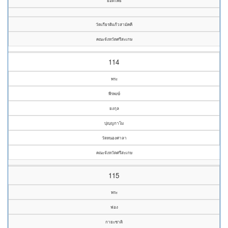
ยอดโพธิ์
วัดเกียรติแก้วสามัคคี
คณะจังหวัดศรีสะเกษ
114
พระ
พีรพงษ์
ยงกุล
ปุญฺญกาโม
วัดหนองศาลา
คณะจังหวัดศรีสะเกษ
115
พระ
ฟอง
กายะชาติ