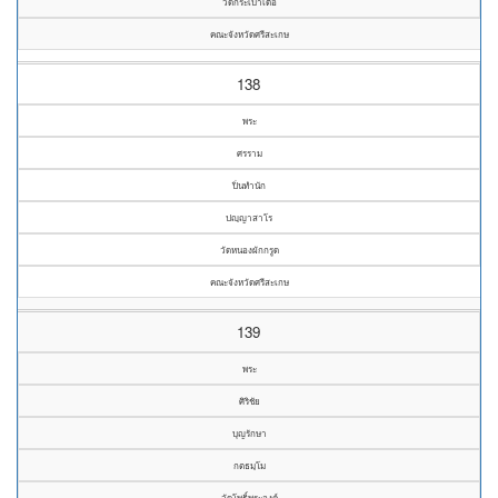
วัดกระเบาเดื่อ
คณะจังหวัดศรีสะเกษ
138
พระ
ศรราม
ปิ่นทำนัก
ปญฺญาสาโร
วัดหนองผักกรูด
คณะจังหวัดศรีสะเกษ
139
พระ
ศิริชัย
บุญรักษา
กตธมฺโม
วัดโพธิ์พระองค์