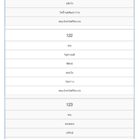
ยติกโร
วัดน้ำมุดพัฒนาราม
คณะจังหวัดศรีสะเกษ
122
พระ
รัฎชานนท์
พิทักษ์
สุธมฺโม
วัดสว่าง
คณะจังหวัดศรีสะเกษ
123
พระ
ลอนดอน
บริรักษ์