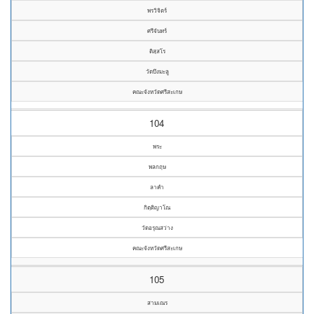
พรวิจิตร์
ศรีจันทร์
ติสฺสโร
วัดบึงมะลู
คณะจังหวัดศรีสะเกษ
104
พระ
พลกฤษ
ลาคำ
กิตฺติญาโณ
วัดอรุณสว่าง
คณะจังหวัดศรีสะเกษ
105
สามเณร