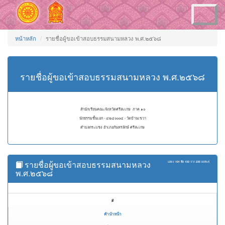
Toggle
navigation
หน้าหลัก
รายชื่อผู้ขอเข้าสอบธรรมสนามหลวง พ.ศ.๒๕๖๘
รายชื่อผู้ขอเข้าสอบธรรมสนามหลวง พ.ศ.๒๕๖๘
สำนักเรียนคณะจังหวัดศรีสะเกษ ภาค ๑๐
นักธรรมชั้นเอก - ๔๒๔๐๐๐๔ - วัดบ้านเขวา
ตำบลกระแชง อำเภอกันทรลักษ์ ศรีสะเกษ
รายชื่อผู้ขอเข้าสอบธรรมสนามหลวง
แสดง
101 ถึง 150
จาก
235
ผลลัพธ์
พ.ศ.๒๕๖๘
#
คำนำหน้า