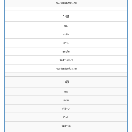
คณะจังหวัดศรีสะเกษ
148
พระ
สมนึก
สาระ
สุธมฺโม
วัดสำโรงระวี
คณะจังหวัดศรีสะเกษ
149
พระ
สมพร
ศรีจำปา
สิริวโร
วัดจำนัน