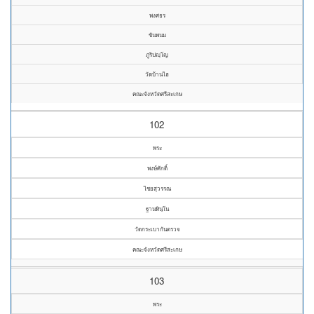
พงศธร
ขันพนม
ภูริปญฺโญ
วัดบ้านไฮ
คณะจังหวัดศรีสะเกษ
102
พระ
พงษ์ศักดิ์
ไชยสุวรรณ
ฐานทินฺโน
วัดกระเบากันตรวจ
คณะจังหวัดศรีสะเกษ
103
พระ