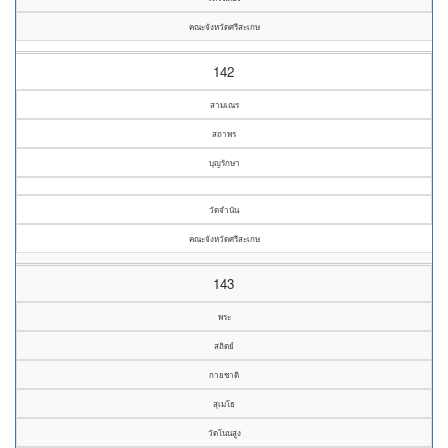
คณะจังหวัดศรีสะเกษ
142
สามเณร
สถาพร
บุญรักษา
วัดจำนัน
คณะจังหวัดศรีสะเกษ
143
พระ
สถิตย์
กายชาติ
สุเมโธ
วัดโนนสูง