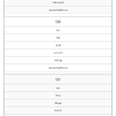
วัดห้วยจันทร์
คณะจังหวัดศรีสะเกษ
130
พระ
วิชัย
หวังดี
อาภากโร
วัดบ้านดู่
คณะจังหวัดศรีสะเกษ
131
พระ
วิชาน
เทียนมูล
ถิรสํวโร