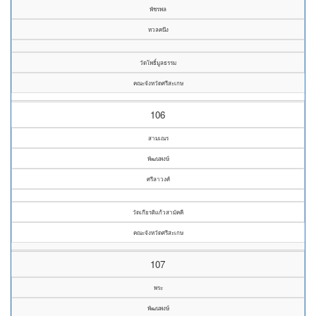
พัชรพล
หวลคนึง
วัดโพธิ์มูลธรรม
คณะจังหวัดศรีสะเกษ
106
สามเณร
พัฒนพงษ์
ศรีลาวงศ์
วัดเกียรติแก้วสามัคคี
คณะจังหวัดศรีสะเกษ
107
พระ
พัฒนพงษ์