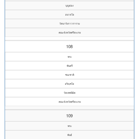
บุญผ่อง
อนาลโย
วัดนารังกาวราราม
คณะจังหวัดศรีสะเกษ
108
พระ
พันตรี
ชนะชาติ
อริญฺชโย
วัดเทพนิมิต
คณะจังหวัดศรีสะเกษ
109
พระ
พันธ์