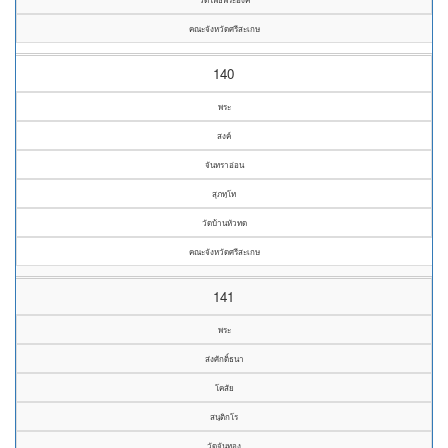
คณะจังหวัดศรีสะเกษ
140
พระ
สงค์
จันทราอ่อน
สุภทฺโท
วัดบ้านหัวทด
คณะจังหวัดศรีสะเกษ
141
พระ
ส่งศักดิ์ธนา
โคสัย
สนฺติกโร
วัดจันทอง