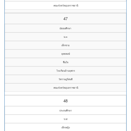
คณะจังหวัดอุบลราชธานี
47
มัธยมศึกษา
ม.๓
เด็กชาย
ยุทธพงษ์
ชื่นใจ
โรงเรียนบ้านกุศกร
วัดราษฎร์สมดี
คณะจังหวัดอุบลราชธานี
48
ประถมศึกษา
ป.๕
เด็กหญิง