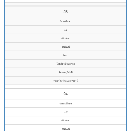
23
มัธยมศึกษา
ม.๒
เด็กชาย
ธนวัฒน์
โคทา
โรงเรียนบ้านกุศกร
วัดราษฎร์สมดี
คณะจังหวัดอุบลราชธานี
24
ประถมศึกษา
ป.๕
เด็กชาย
ธนวัฒน์