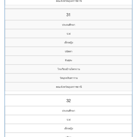
คณะจังหวัดอุบลราชธานี
31
ประถมศึกษา
ป.๕
เด็กหญิง
ปนัดดา
จันสุตะ
โรงเรียนบ้านโคกจาน
วัดมุจจลินทาราม
คณะจังหวัดอุบลราชธานี
32
ประถมศึกษา
ป.๕
เด็กหญิง