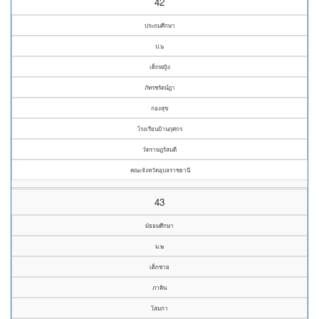
42
ประถมศึกษา
ป.๖
เด็กหญิง
ภัทรชรัตน์ฎา
กองสุข
โรงเรียนบ้านกุศกร
วัดราษฎร์สมดี
คณะจังหวัดอุบลราชธานี
43
มัธยมศึกษา
ม.๒
เด็กชาย
ภาคิน
โสมกา