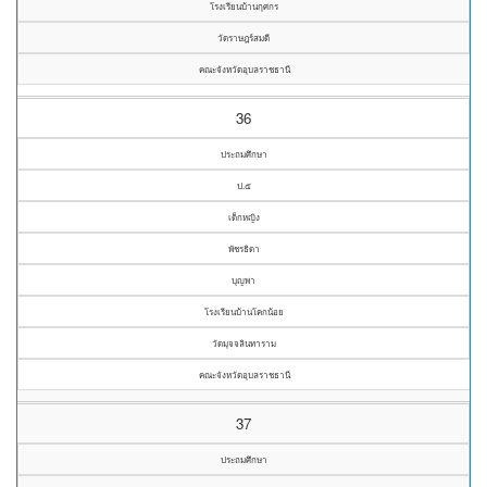
โรงเรียนบ้านกุศกร
วัดราษฎร์สมดี
คณะจังหวัดอุบลราชธานี
36
ประถมศึกษา
ป.๕
เด็กหญิง
พัชรธิดา
บุญพา
โรงเรียนบ้านโคกน้อย
วัดมุจจลินทาราม
คณะจังหวัดอุบลราชธานี
37
ประถมศึกษา