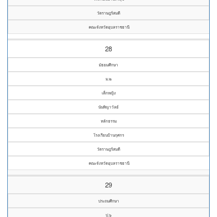
วัดราษฎร์สมดี
คณะจังหวัดอุบลราชธานี
28
มัธยมศึกษา
ม.๒
เด็กหญิง
นันทิญาวัลย์
หลักธรรม
โรงเรียนบ้านกุศกร
วัดราษฎร์สมดี
คณะจังหวัดอุบลราชธานี
29
ประถมศึกษา
ป.๖