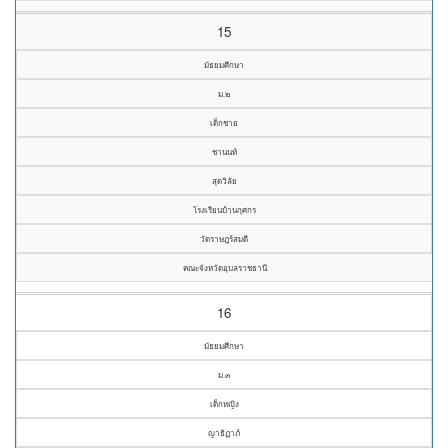
15
มัธยมศึกษา
ม.๒
เด็กชาย
ชานนท์
สุดวิลัย
โรงเรียนบ้านกุศกร
วัดราษฎร์สมดี
คณะจังหวัดอุบลราชธานี
16
มัธยมศึกษา
ม.๓
เด็กหญิง
ญาธิฏาภ์