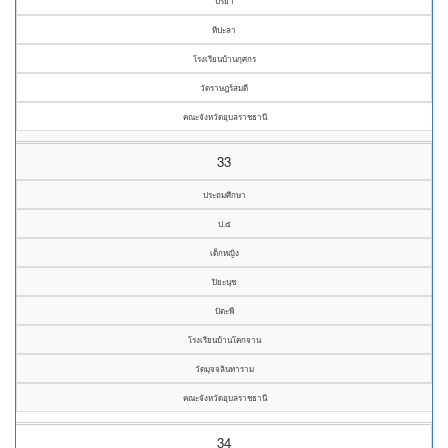
ปริยา
ทีปะลา
โรงเรียนบ้านกุศกร
วัดราษฎร์สมดี
คณะจังหวัดอุบลราชธานี
33
ประถมศึกษา
ป.๕
เด็กหญิง
ปิยะนุช
ปัตะพี
โรงเรียนบ้านโคกจาน
วัดมุจจลินทาราม
คณะจังหวัดอุบลราชธานี
34