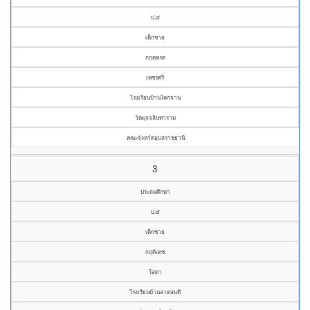
ป.๕
เด็กชาย
กฤตพรต
เพชรศรี
โรงเรียนบ้านโคกจาน
วัดมุจจลินทาราม
คณะจังหวัดอุบลราชธานี
3
ประถมศึกษา
ป.๕
เด็กชาย
กฤติเดช
โสดา
โรงเรียนบ้านลาดสมดี