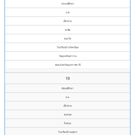
ประถมศึกษา
ป.๕
เด็กชาย
ธงชัย
ผ่องใส
โรงเรียนบ้านโคกน้อย
วัดมุจจลินทาราม
คณะจังหวัดอุบลราชธานี
19
มัธยมศึกษา
ม.๓
เด็กชาย
ธนกฤต
กิ่งสกุล
โรงเรียนบ้านกุศกร