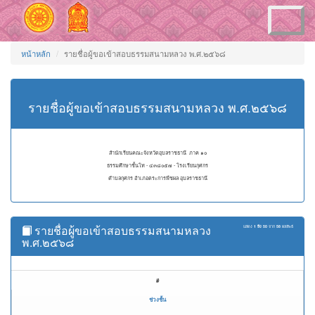
Toggle
navigation
หน้าหลัก
รายชื่อผู้ขอเข้าสอบธรรมสนามหลวง พ.ศ.๒๕๖๘
รายชื่อผู้ขอเข้าสอบธรรมสนามหลวง พ.ศ.๒๕๖๘
สำนักเรียนคณะจังหวัดอุบลราชธานี ภาค ๑๐
ธรรมศึกษาชั้นโท - ๔๓๘๐๕๗ - โรงเรียนกุศกร
ตำบลกุศกร อำเภอตระการพืชผล อุบลราชธานี
รายชื่อผู้ขอเข้าสอบธรรมสนามหลวง
แสดง
1 ถึง 50
จาก
58
ผลลัพธ์
พ.ศ.๒๕๖๘
#
ช่วงชั้น