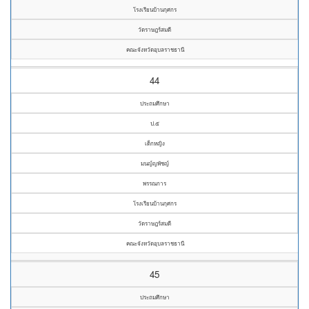
โรงเรียนบ้านกุศกร
วัดราษฎร์สมดี
คณะจังหวัดอุบลราชธานี
44
ประถมศึกษา
ป.๕
เด็กหญิง
มนญ์ญพัชญ์
พรรณการ
โรงเรียนบ้านกุศกร
วัดราษฎร์สมดี
คณะจังหวัดอุบลราชธานี
45
ประถมศึกษา