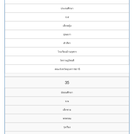
ประถมศึกษา
ป.๕
เด็กหญิง
ปุณยภา
คำสีทา
โรงเรียนบ้านกุศกร
วัดราษฎร์สมดี
คณะจังหวัดอุบลราชธานี
35
มัธยมศึกษา
ม.๒
เด็กชาย
พรพรหม
รุ่งเรือง