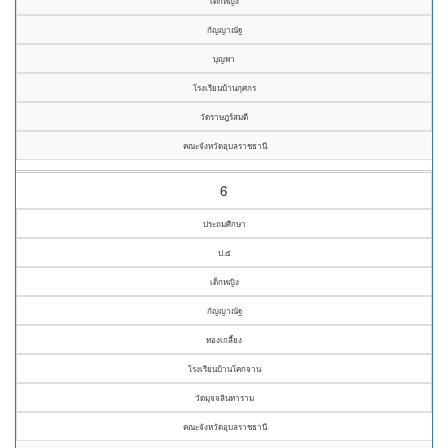
เด็กหญิง
กัญญาณัฐ
บุญพา
โรงเรียนบ้านกุศกร
วัดราษฎร์สมดี
คณะจังหวัดอุบลราชธานี
6
ประถมศึกษา
ป.๕
เด็กหญิง
กัญญาณัฐ
ทองเกลี้ยง
โรงเรียนบ้านโคกจาน
วัดมุจจลินทาราม
คณะจังหวัดอุบลราชธานี