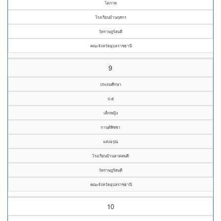
โสภาพ
โรงเรียนบ้านกุศกร
วัดราษฎร์สมดี
คณะจังหวัดอุบลราชธานี
9
ประถมศึกษา
ป.๕
เด็กหญิง
กานต์พิชชา
แสงอรุณ
โรงเรียนบ้านลาดสมดี
วัดราษฎร์สมดี
คณะจังหวัดอุบลราชธานี
10