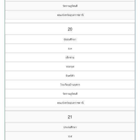
วัดราษฎร์สมดี
คณะจังหวัดอุบลราชธานี
20
มัธยมศึกษา
ม.๓
เด็กชาย
ธนกฤต
จันทร์คำ
โรงเรียนบ้านกุศกร
วัดราษฎร์สมดี
คณะจังหวัดอุบลราชธานี
21
ประถมศึกษา
ป.๕