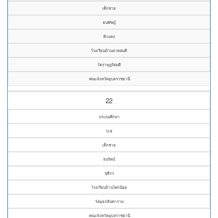
เด็กชาย
ธนพัชญ์
พั่วแดง
โรงเรียนบ้านลาดสมดี
วัดราษฎร์สมดี
คณะจังหวัดอุบลราชธานี
22
ประถมศึกษา
ป.๕
เด็กชาย
ธนรัตน์
ชุลีกร
โรงเรียนบ้านโคกน้อย
วัดมุจจลินทาราม
คณะจังหวัดอุบลราชธานี