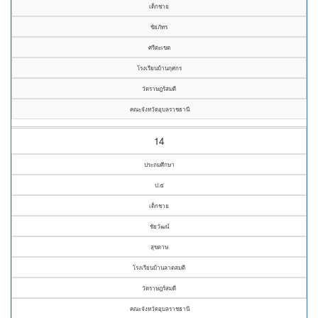
เด็กชาย
ชัยภัทร
ศรีตะเขต
โรงเรียนบ้านกุศกร
วัดราษฎร์สมดี
คณะจังหวัดอุบลราชธานี
14
ประถมศึกษา
ป.๕
เด็กชาย
ชัยวัฒน์
สุขดาษ
โรงเรียนบ้านลาดสมดี
วัดราษฎร์สมดี
คณะจังหวัดอุบลราชธานี