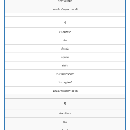
วัดราษฎร์สมดี
คณะจังหวัดอุบลราชธานี
4
ประถมศึกษา
ป.๕
เด็กหญิง
กฤษณา
บัวผัน
โรงเรียนบ้านกุศกร
วัดราษฎร์สมดี
คณะจังหวัดอุบลราชธานี
5
มัธยมศึกษา
ม.๓