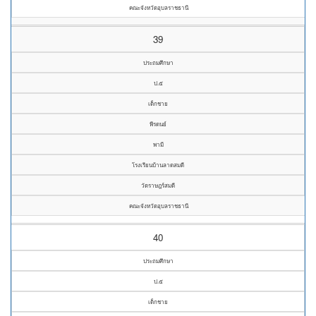
คณะจังหวัดอุบลราชธานี
39
ประถมศึกษา
ป.๕
เด็กชาย
พีรดนย์
พามี
โรงเรียนบ้านลาดสมดี
วัดราษฎร์สมดี
คณะจังหวัดอุบลราชธานี
40
ประถมศึกษา
ป.๕
เด็กชาย