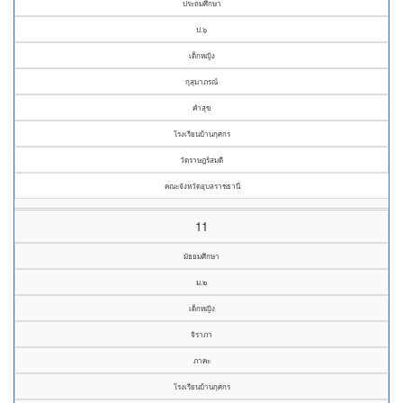
ประถมศึกษา
ป.๖
เด็กหญิง
กุสุมาภรณ์
คำสุข
โรงเรียนบ้านกุศกร
วัดราษฎร์สมดี
คณะจังหวัดอุบลราชธานี
11
มัธยมศึกษา
ม.๒
เด็กหญิง
จิราภา
ภาคะ
โรงเรียนบ้านกุศกร