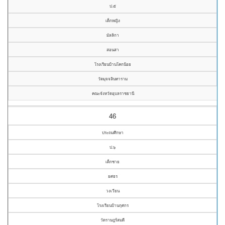
ป.๕
เด็กหญิง
มัลลิกา
สอนสา
โรงเรียนบ้านโคกน้อย
วัดมุจจลินทาราม
คณะจังหวัดอุบลราชธานี
46
ประถมศึกษา
ป.๖
เด็กชาย
ยศธร
วงเวียน
โรงเรียนบ้านกุศกร
วัดราษฎร์สมดี