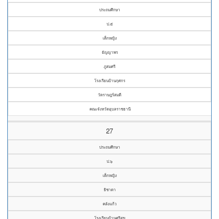
ประถมศึกษา
ป.๕
เด็กหญิง
ธัญญาพร
ภูสมศรี
โรงเรียนบ้านกุศกร
วัดราษฎร์สมดี
คณะจังหวัดอุบลราชธานี
27
ประถมศึกษา
ป.๖
เด็กหญิง
ธิชาดา
คลังแก้ว
โรงเรียนบ้านศรีสุข