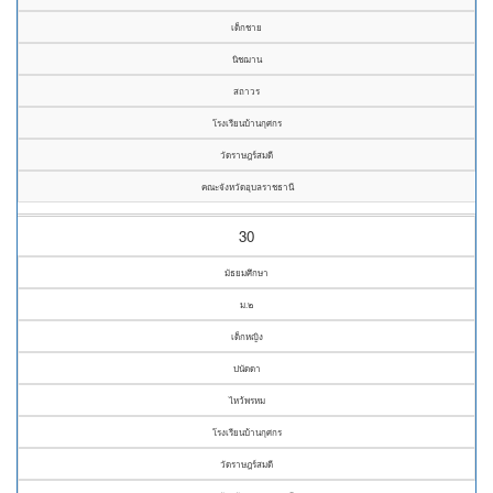
เด็กชาย
นิชฌาน
สถาวร
โรงเรียนบ้านกุศกร
วัดราษฎร์สมดี
คณะจังหวัดอุบลราชธานี
30
มัธยมศึกษา
ม.๒
เด็กหญิง
ปนัดดา
ไหว้พรหม
โรงเรียนบ้านกุศกร
วัดราษฎร์สมดี