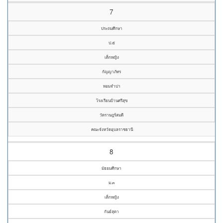
7
ประถมศึกษา
ป.๕
เด็กหญิง
กัญญาภัทร
หอมจำปา
โรงเรียนบ้านศรีสุข
วัดราษฎร์สมดี
คณะจังหวัดอุบลราชธานี
8
มัธยมศึกษา
ม.๓
เด็กหญิง
กันย์สุดา