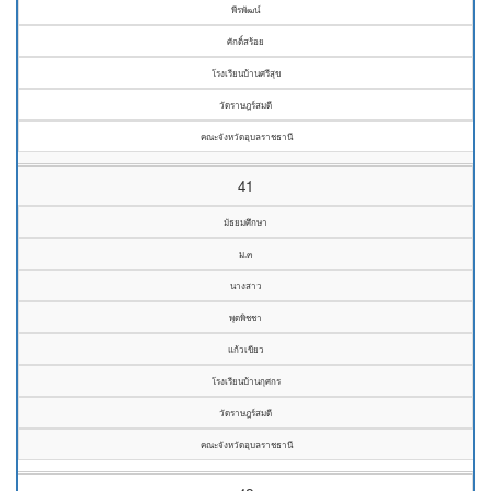
พีรพัฒน์
ศักดิ์สร้อย
โรงเรียนบ้านศรีสุข
วัดราษฎร์สมดี
คณะจังหวัดอุบลราชธานี
41
มัธยมศึกษา
ม.๓
นางสาว
พุดพิชชา
แก้วเขียว
โรงเรียนบ้านกุศกร
วัดราษฎร์สมดี
คณะจังหวัดอุบลราชธานี