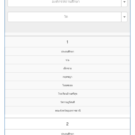
องค์กร/สถานศึกษา
วัด
1
ประถมศึกษา
ป.๖
เด็กชาย
กฤตชญา
โนนพยอม
โรงเรียนบ้านศรีสุข
วัดราษฎร์สมดี
คณะจังหวัดอุบลราชธานี
2
ประถมศึกษา