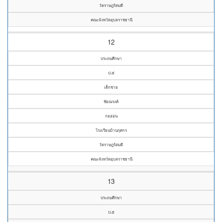
วัดราษฎร์สมดี
คณะจังหวัดอุบลราชธานี
12
ประถมศึกษา
ป.๕
เด็กชาย
ชัยณรงค์
กออ่อน
โรงเรียนบ้านกุศกร
วัดราษฎร์สมดี
คณะจังหวัดอุบลราชธานี
13
ประถมศึกษา
ป.๕