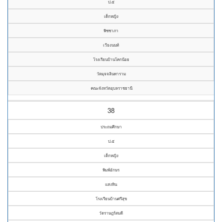
ป.๕
เด็กหญิง
พิชชาภา
เวียงนนท์
โรงเรียนบ้านโคกน้อย
วัดมุจจลินทาราม
คณะจังหวัดอุบลราชธานี
38
ประถมศึกษา
ป.๕
เด็กหญิง
พิมพ์อักษร
แสงหิน
โรงเรียนบ้านศรีสุข
วัดราษฎร์สมดี