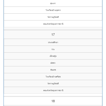
สุยะลา
โรงเรียนบ้านกุศกร
วัดราษฎร์สมดี
คณะจังหวัดอุบลราชธานี
17
ประถมศึกษา
ป.๖
เด็กหญิง
ณัชชา
พันเดช
โรงเรียนบ้านศรีสุข
วัดราษฎร์สมดี
คณะจังหวัดอุบลราชธานี
18