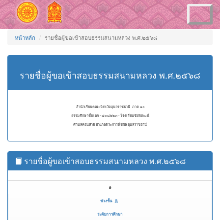
Toggle
navigation
หน้าหลัก
รายชื่อผู้ขอเข้าสอบธรรมสนามหลวง พ.ศ.๒๕๖๘
รายชื่อผู้ขอเข้าสอบธรรมสนามหลวง พ.ศ.๒๕๖๘
สำนักเรียนคณะจังหวัดอุบลราชธานี ภาค ๑๐
ธรรมศึกษาชั้นเอก - ๔๓๘๒๒๓ - โรงเรียนชัยพิพัฒน์
ตำบลคอนสาย อำเภอตระการพืชผล อุบลราชธานี
รายชื่อผู้ขอเข้าสอบธรรมสนามหลวง พ.ศ.๒๕๖๘
#
ช่วงชั้น
ระดับการศึกษา