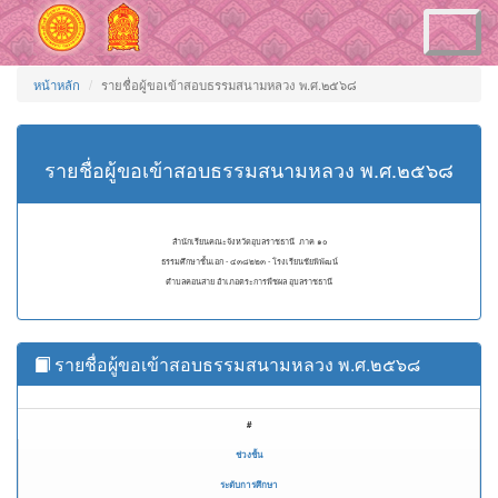
Toggle
navigation
หน้าหลัก
รายชื่อผู้ขอเข้าสอบธรรมสนามหลวง พ.ศ.๒๕๖๘
รายชื่อผู้ขอเข้าสอบธรรมสนามหลวง พ.ศ.๒๕๖๘
สำนักเรียนคณะจังหวัดอุบลราชธานี ภาค ๑๐
ธรรมศึกษาชั้นเอก - ๔๓๘๒๒๓ - โรงเรียนชัยพิพัฒน์
ตำบลคอนสาย อำเภอตระการพืชผล อุบลราชธานี
รายชื่อผู้ขอเข้าสอบธรรมสนามหลวง พ.ศ.๒๕๖๘
#
ช่วงชั้น
ระดับการศึกษา