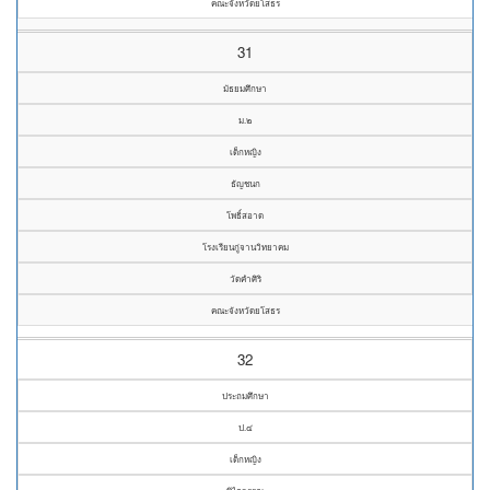
คณะจังหวัดยโสธร
31
มัธยมศึกษา
ม.๒
เด็กหญิง
ธัญชนก
โพธิ์สอาด
โรงเรียนกู่จานวิทยาคม
วัดคำศิริ
คณะจังหวัดยโสธร
32
ประถมศึกษา
ป.๔
เด็กหญิง