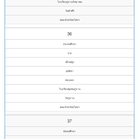
โรงเรียนกู่จานวิทยาคม
วัดคำศิริ
คณะจังหวัดยโสธร
36
ประถมศึกษา
ป.๔
เด็กหญิง
สุทธิดา
ส่องแสง
โรงเรียนชุมชนกู่จาน
วัดกู่จาน
คณะจังหวัดยโสธร
37
มัธยมศึกษา