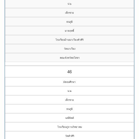
ป.๖
เด็กชาย
ธนภูมิ
มาธฤทธิ์
โรงเรียนบ้านนาเวียงคำศิริ
วัดนาเวียง
คณะจังหวัดยโสธร
46
มัธยมศึกษา
ม.๒
เด็กชาย
ธนภูมิ
มณีจิตต์
โรงเรียนกู่จานวิทยาคม
วัดคำศิริ