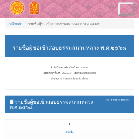
Toggle
navigation
หน้าหลัก
รายชื่อผู้ขอเข้าสอบธรรมสนามหลวง พ.ศ.๒๕๖๘
รายชื่อผู้ขอเข้าสอบธรรมสนามหลวง พ.ศ.๒๕๖๘
สำนักเรียนคณะจังหวัดยโสธร ภาค ๑๐
ธรรมศึกษาชั้นตรี - ๔๓๙๐๑๔ - โรงเรียนกู่จานวิทยาคม
ตำบลกู่จาน อำเภอคำเขื่อนแก้ว ยโสธร
รายชื่อผู้ขอเข้าสอบธรรมสนามหลวง
แสดง
1 ถึง 50
จาก
155
ผลลัพธ์
พ.ศ.๒๕๖๘
#
ช่วงชั้น