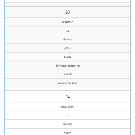
23
มัธยมศึกษา
ม.๒
เด็กชาย
ภูมิภัทร
คำแฝง
โรงเรียนกู่จานวิทยาคม
วัดคำศิริ
คณะจังหวัดยโสธร
24
ประถมศึกษา
ป.๔
เด็กหญิง
กวินตา