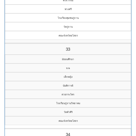
พิไลวรรณ
พวงศรี
โรงเรียนชุมชนกู่จาน
วัดกู่จาน
คณะจังหวัดยโสธร
33
มัธยมศึกษา
ม.๒
เด็กหญิง
นันทิการต์
ตวยกระโทก
โรงเรียนกู่จานวิทยาคม
วัดคำศิริ
คณะจังหวัดยโสธร
34