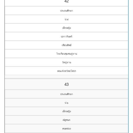
42
ประถมศึกษา
ป.๔
เด็กหญิง
ปภาวรินทร์
เทียนทิพย์
โรงเรียนชุมชนกู่จาน
วัดกู่จาน
คณะจังหวัดยโสธร
43
ประถมศึกษา
ป.๖
เด็กหญิง
ณัฐชนก
คนคล่อง