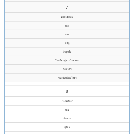
7
มัธยมศึกษา
ม.๓
นาย
อธิภู
วันชูพริ้ง
โรงเรียนกู่จานวิทยาคม
วัดคำศิริ
คณะจังหวัดยโสธร
8
ประถมศึกษา
ป.๔
เด็กชาย
สุริยา