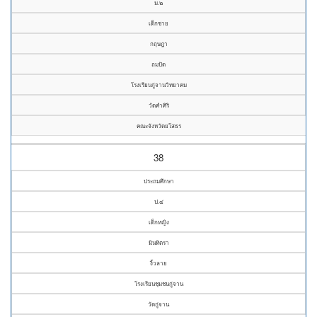
ม.๒
เด็กชาย
กฤษฎา
ถมปัด
โรงเรียนกู่จานวิทยาคม
วัดคำศิริ
คณะจังหวัดยโสธร
38
ประถมศึกษา
ป.๔
เด็กหญิง
มินทิตรา
งิ้วลาย
โรงเรียนชุมชนกู่จาน
วัดกู่จาน