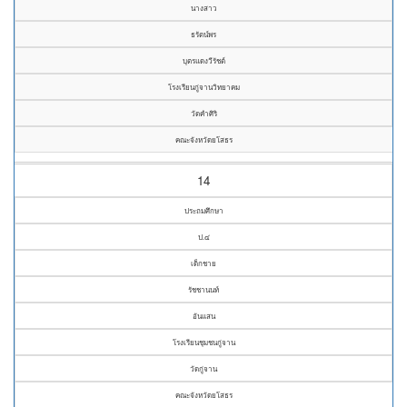
นางสาว
ธรัตน์พร
บุตรแดงวีรัชต์
โรงเรียนกู่จานวิทยาคม
วัดคำศิริ
คณะจังหวัดยโสธร
14
ประถมศึกษา
ป.๔
เด็กชาย
รัชชานนท์
อันแสน
โรงเรียนชุมชนกู่จาน
วัดกู่จาน
คณะจังหวัดยโสธร