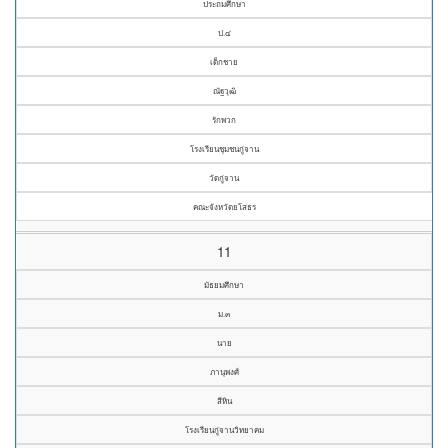
ประถมศึกษา
ป.๔
เด็กชาย
ณัฐวุฒิ
รักพวก
โรงเรียนชุมชนกู่จาน
วัดกู่จาน
คณะจังหวัดยโสธร
11
มัธยมศึกษา
ม.๓
นาย
ภานุพงศ์
สีหิน
โรงเรียนกู่จานวิทยาคม