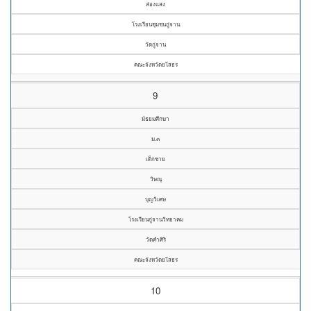
ส่องแสง
โรงเรียนชุมชนกู่จาน
วัดกู่จาน
คณะจังหวัดยโสธร
9
มัธยมศึกษา
ม.๓
เด็กชาย
วิษณุ
บุญวิเศษ
โรงเรียนกู่จานวิทยาคม
วัดคำศิริ
คณะจังหวัดยโสธร
10