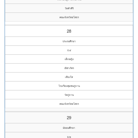
วัดคำศิริ
คณะจังหวัดยโสธร
28
ประถมศึกษา
ป.๔
เด็กหญิง
ณิชาภัทร
เสียงใส
โรงเรียนชุมชนกู่จาน
วัดกู่จาน
คณะจังหวัดยโสธร
29
มัธยมศึกษา
ม.๒