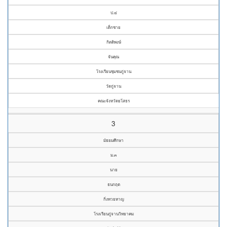
ป.๔
เด็กชาย
กิตติพงษ์
จันคุณ
โรงเรียนชุมชนกู่จาน
วัดกู่จาน
คณะจังหวัดยโสธร
3
มัธยมศึกษา
ม.๓
นาย
ธนกฤต
กิ่งทวยหาญ
โรงเรียนกู่จานวิทยาคม