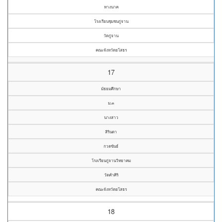
หางนาค
โรงเรียนชุมชนกู่จาน
วัดกู่จาน
คณะจังหวัดยโสธร
17
มัธยมศึกษา
ม.๓
นางสาว
สิรินดา
กวดขันธ์
โรงเรียนกู่จานวิทยาคม
วัดคำศิริ
คณะจังหวัดยโสธร
18