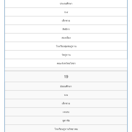
ประถมศึกษา
ป.๔
เด็กชาย
สิทธิกร
สองเมือง
โรงเรียนชุมชนกู่จาน
วัดกู่จาน
คณะจังหวัดยโสธร
19
มัธยมศึกษา
ม.๒
เด็กชาย
เจนรบ
หูตาชัย
โรงเรียนกู่จานวิทยาคม