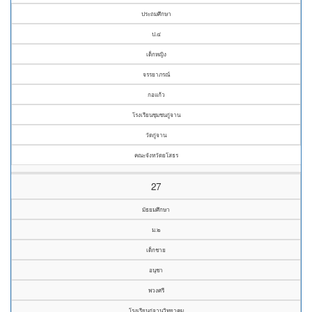
ประถมศึกษา
ป.๔
เด็กหญิง
จรรยาภรณ์
กอแก้ว
โรงเรียนชุมชนกู่จาน
วัดกู่จาน
คณะจังหวัดยโสธร
27
มัธยมศึกษา
ม.๒
เด็กชาย
อนุชา
พวงศรี
โรงเรียนกู่จานวิทยาคม