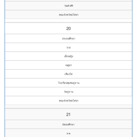
วัดคำศิริ
คณะจังหวัดยโสธร
20
ประถมศึกษา
ป.๔
เด็กหญิง
ณฐอร
เสียงใส
โรงเรียนชุมชนกู่จาน
วัดกู่จาน
คณะจังหวัดยโสธร
21
มัธยมศึกษา
ม.๒