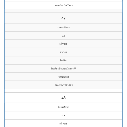
คณะจังหวัดยโสธร
47
ประถมศึกษา
ป.๖
เด็กชาย
ธนากร
ใจเพียร
โรงเรียนบ้านนาเวียงคำศิริ
วัดนาเวียง
คณะจังหวัดยโสธร
48
มัธยมศึกษา
ม.๒
เด็กชาย