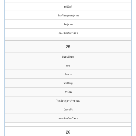
มณีจิตต์
โรงเรียนชุมชนกู่จาน
วัดกู่จาน
คณะจังหวัดยโสธร
25
มัธยมศึกษา
ม.๒
เด็กชาย
วรปรัชญ์
ศรีโชค
โรงเรียนกู่จานวิทยาคม
วัดคำศิริ
คณะจังหวัดยโสธร
26