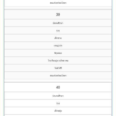
คณะจังหวัดยโสธร
39
มัธยมศึกษา
ม.๒
เด็กชาย
เจษฎาภร
พิกุลทอง
โรงเรียนกู่จานวิทยาคม
วัดคำศิริ
คณะจังหวัดยโสธร
40
ประถมศึกษา
ป.๔
เด็กหญิง