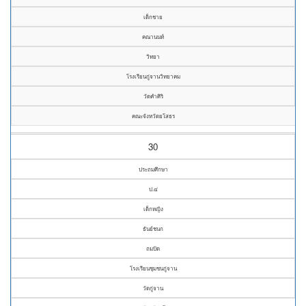
เด็กชาย
คณานนท์
วิทยา
โรงเรียนกู่จานวิทยาคม
วัดคำศิริ
คณะจังหวัดยโสธร
30
ประถมศึกษา
ป.๔
เด็กหญิง
ธันย์ชนก
ถมปัด
โรงเรียนชุมชนกู่จาน
วัดกู่จาน