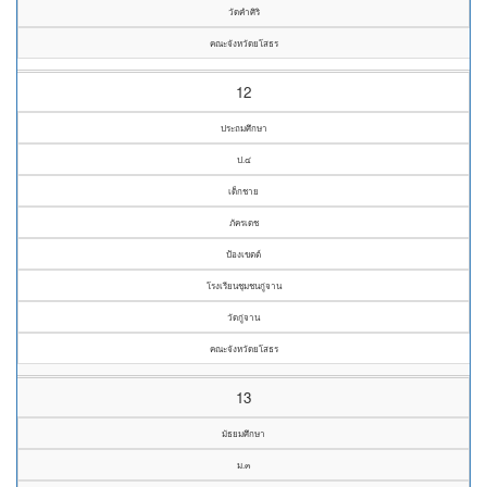
วัดคำศิริ
คณะจังหวัดยโสธร
12
ประถมศึกษา
ป.๔
เด็กชาย
ภัครเดช
ป้องเขตต์
โรงเรียนชุมชนกู่จาน
วัดกู่จาน
คณะจังหวัดยโสธร
13
มัธยมศึกษา
ม.๓