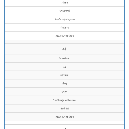
วรัสยา
นามพิทักษ์
โรงเรียนชุมชนกู่จาน
วัดกู่จาน
คณะจังหวัดยโสธร
41
มัธยมศึกษา
ม.๒
เด็กชาย
เชืดชู
นาคำ
โรงเรียนกู่จานวิทยาคม
วัดคำศิริ
คณะจังหวัดยโสธร