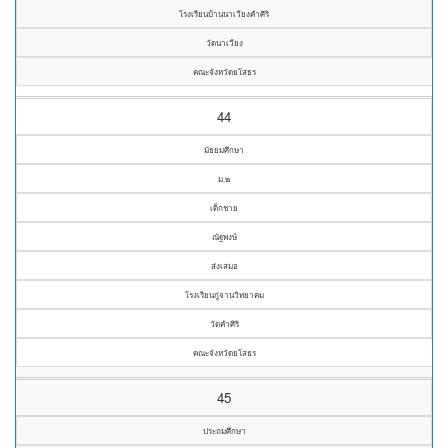
โรงเรียนบ้านนาเวียงคำศิริ
วัดนาเวียง
คณะจังหวัดยโสธร
44
มัธยมศึกษา
ม.๒
เด็กชาย
ณัฐพงษ์
ส่งเสมอ
โรงเรียนกู่จานวิทยาคม
วัดคำศิริ
คณะจังหวัดยโสธร
45
ประถมศึกษา