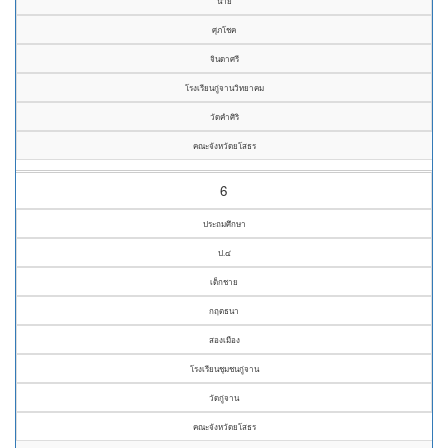
นาย
ศุภโชค
จินดาศรี
โรงเรียนกู่จานวิทยาคม
วัดคำศิริ
คณะจังหวัดยโสธร
6
ประถมศึกษา
ป.๔
เด็กชาย
กฤตธนา
สองเมือง
โรงเรียนชุมชนกู่จาน
วัดกู่จาน
คณะจังหวัดยโสธร