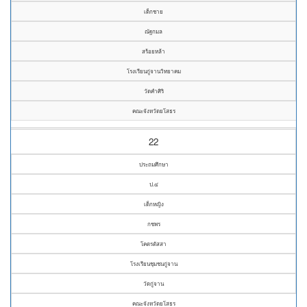
เด็กชาย
ณัฐกมล
สร้อยหล้า
โรงเรียนกู่จานวิทยาคม
วัดคำศิริ
คณะจังหวัดยโสธร
22
ประถมศึกษา
ป.๔
เด็กหญิง
กชพร
โคตรตัสสา
โรงเรียนชุมชนกู่จาน
วัดกู่จาน
คณะจังหวัดยโสธร