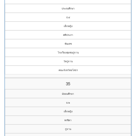
ประถมศึกษา
ป.๔
เด็กหญิง
ศศิประภา
พันเดช
โรงเรียนชุมชนกู่จาน
วัดกู่จาน
คณะจังหวัดยโสธร
35
มัธยมศึกษา
ม.๒
เด็กหญิง
พรชิตา
กู่จาน