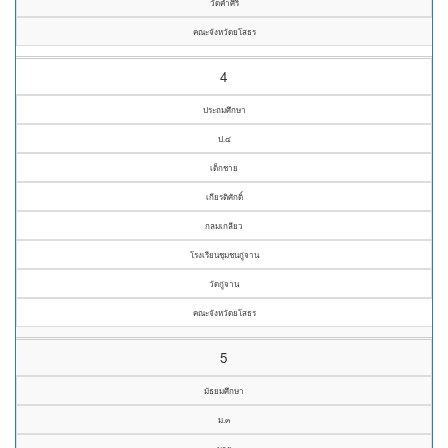
วัดคำศิริ
คณะจังหวัดยโสธร
4
ประถมศึกษา
ป.๔
เด็กชาย
เกียรติศักดิ์
กลมเกลียว
โรงเรียนชุมชนกู่จาน
วัดกู่จาน
คณะจังหวัดยโสธร
5
มัธยมศึกษา
ม.๓