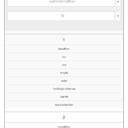
องค์กร/สถานศึกษา
วัด
1
มัธยมศึกษา
ม.๓
นาย
ชาญชัย
ถมปัด
โรงเรียนกู่จานวิทยาคม
วัดคำศิริ
คณะจังหวัดยโสธร
2
ประถมศึกษา