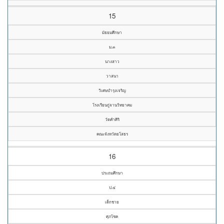
15
มัธยมศึกษา
ม.๓
นางสาว
วาสนา
วิเศษบำรุงเจริญ
โรงเรียนกู่จานวิทยาคม
วัดคำศิริ
คณะจังหวัดยโสธร
16
ประถมศึกษา
ป.๔
เด็กชาย
ศุภโชค