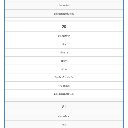
วัดสวนอ้อย
คณะจังหวัดศรีสะเกษ
20
ประถมศึกษา
ป.๖
เด็กชาย
รัตนกร
เคารพ
โรงเรียนบ้านสังเม็ก
วัดสวนอ้อย
คณะจังหวัดศรีสะเกษ
21
ประถมศึกษา
ป.๖