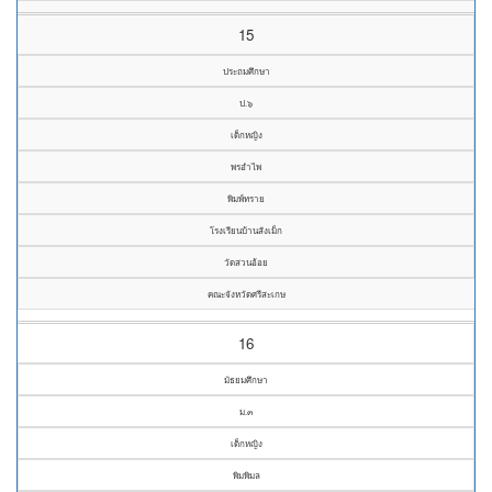
15
ประถมศึกษา
ป.๖
เด็กหญิง
พรอำไพ
พิมพ์ทราย
โรงเรียนบ้านสังเม็ก
วัดสวนอ้อย
คณะจังหวัดศรีสะเกษ
16
มัธยมศึกษา
ม.๓
เด็กหญิง
พิมพิมล