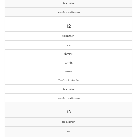
วัดสวนอ้อย
คณะจังหวัดศรีสะเกษ
12
มัธยมศึกษา
ม.๓
เด็กชาย
ปภาวิน
เคารพ
โรงเรียนบ้านสังเม็ก
วัดสวนอ้อย
คณะจังหวัดศรีสะเกษ
13
ประถมศึกษา
ป.๖