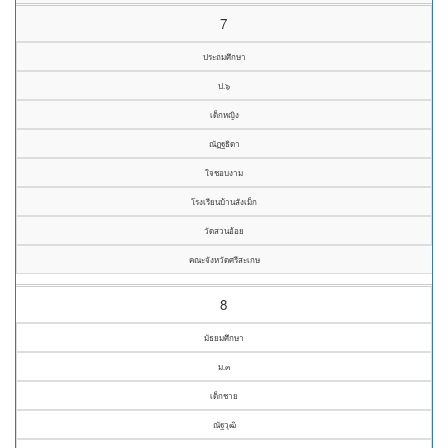
7
ประถมศึกษา
ป.๖
เด็กหญิง
ณัฏฐธิดา
ใจชอบงาม
โรงเรียนบ้านสังเม็ก
วัดสวนอ้อย
คณะจังหวัดศรีสะเกษ
8
มัธยมศึกษา
ม.๓
เด็กชาย
ณัฐวุฒิ