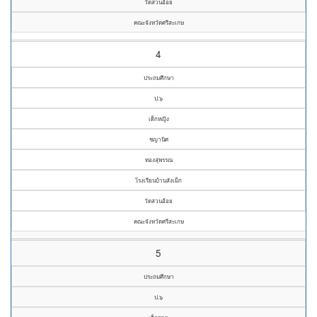
วัดสวนอ้อย
คณะจังหวัดศรีสะเกษ
4
ประถมศึกษา
ป.๖
เด็กหญิง
ชญานิศ
ทองสุพรรณ
โรงเรียนบ้านสังเม็ก
วัดสวนอ้อย
คณะจังหวัดศรีสะเกษ
5
ประถมศึกษา
ป.๖