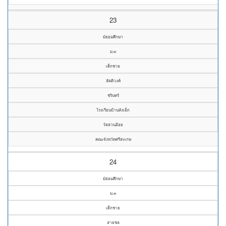
23
มัธยมศึกษา
ม.๓
เด็กชาย
สัตติวงค์
ชรินทร์
โรงเรียนบ้านสังเม็ก
วัดสวนอ้อย
คณะจังหวัดศรีสะเกษ
24
มัธยมศึกษา
ม.๓
เด็กชาย
สายชล