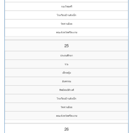
กองไชยศรี
โรงเรียนบ้านสังเม็ก
วัดสวนอ้อย
คณะจังหวัดศรีสะเกษ
25
ประถมศึกษา
ป.๖
เด็กหญิง
อัมพรรณ
ทิพย์สมบัติวงศ์
โรงเรียนบ้านสังเม็ก
วัดสวนอ้อย
คณะจังหวัดศรีสะเกษ
26