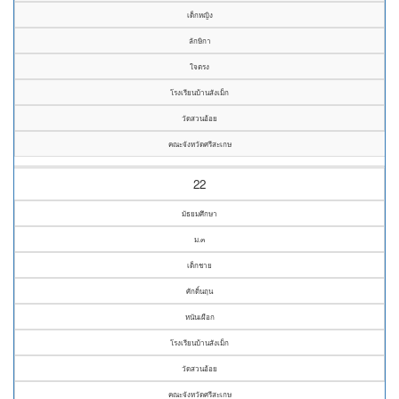
เด็กหญิง
ลักษิกา
ใจตรง
โรงเรียนบ้านสังเม็ก
วัดสวนอ้อย
คณะจังหวัดศรีสะเกษ
22
มัธยมศึกษา
ม.๓
เด็กชาย
ศักดิ์นฤน
หนันเผือก
โรงเรียนบ้านสังเม็ก
วัดสวนอ้อย
คณะจังหวัดศรีสะเกษ