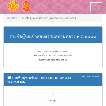
Toggle
navigation
หน้าหลัก
รายชื่อผู้ขอเข้าสอบธรรมสนามหลวง พ.ศ.๒๕๖๘
รายชื่อผู้ขอเข้าสอบธรรมสนามหลวง พ.ศ.๒๕๖๘
สำนักเรียนคณะจังหวัดศรีสะเกษ ภาค ๑๐
ธรรมศึกษาชั้นเอก - ๔๔๐๐๓๗ - โรงเรียนบ้านสังเม็ก
ตำบลสังเม็ก อำเภอกันทรลักษ์ ศรีสะเกษ
รายชื่อผู้ขอเข้าสอบธรรมสนามหลวง
แสดง
1 ถึง 26
จาก
26
ผลลัพธ์
พ.ศ.๒๕๖๘
#
ช่วงชั้น