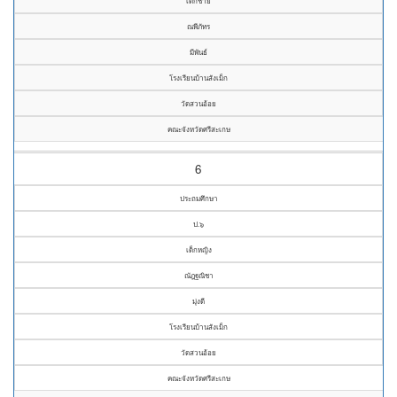
เด็กชาย
ณพีภัทร
มีพันธ์
โรงเรียนบ้านสังเม็ก
วัดสวนอ้อย
คณะจังหวัดศรีสะเกษ
6
ประถมศึกษา
ป.๖
เด็กหญิง
ณัฎฐณิชา
มุ่งดี
โรงเรียนบ้านสังเม็ก
วัดสวนอ้อย
คณะจังหวัดศรีสะเกษ