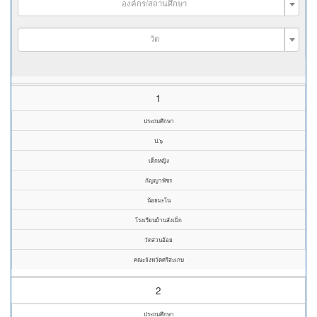
องค์กร/สถานศึกษา
วัด
1
ประถมศึกษา
ป.๖
เด็กหญิง
กัญญาพัชร
น้อยมะโน
โรงเรียนบ้านสังเม็ก
วัดสวนอ้อย
คณะจังหวัดศรีสะเกษ
2
ประถมศึกษา