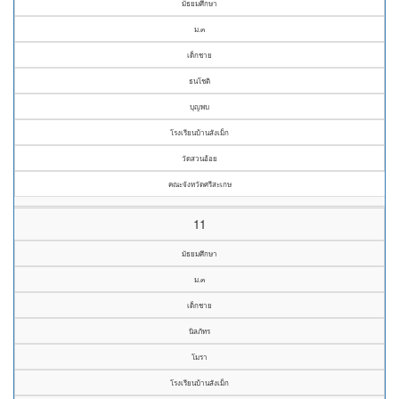
มัธยมศึกษา
ม.๓
เด็กชาย
ธนโชติ
บุญพบ
โรงเรียนบ้านสังเม็ก
วัดสวนอ้อย
คณะจังหวัดศรีสะเกษ
11
มัธยมศึกษา
ม.๓
เด็กชาย
นิลภัทร
โมรา
โรงเรียนบ้านสังเม็ก