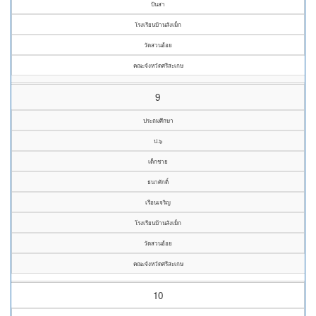
ปันสา
โรงเรียนบ้านสังเม็ก
วัดสวนอ้อย
คณะจังหวัดศรีสะเกษ
9
ประถมศึกษา
ป.๖
เด็กชาย
ธนาศักดิ์
เรือนเจริญ
โรงเรียนบ้านสังเม็ก
วัดสวนอ้อย
คณะจังหวัดศรีสะเกษ
10