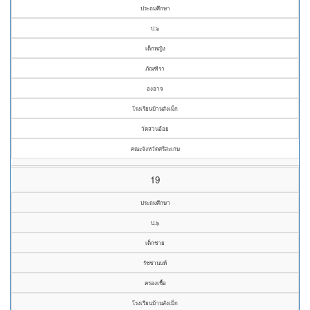
ประถมศึกษา
ป.๖
เด็กหญิง
ภัณฑิรา
องอาจ
โรงเรียนบ้านสังเม็ก
วัดสวนอ้อย
คณะจังหวัดศรีสะเกษ
19
ประถมศึกษา
ป.๖
เด็กชาย
รัชชานนท์
ครองเชื้อ
โรงเรียนบ้านสังเม็ก