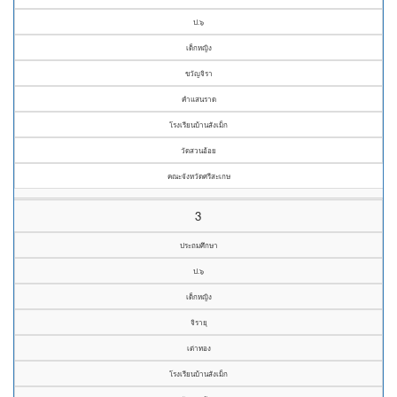
ป.๖
เด็กหญิง
ขวัญจิรา
คำแสนราด
โรงเรียนบ้านสังเม็ก
วัดสวนอ้อย
คณะจังหวัดศรีสะเกษ
3
ประถมศึกษา
ป.๖
เด็กหญิง
จิรายุ
เต่าทอง
โรงเรียนบ้านสังเม็ก