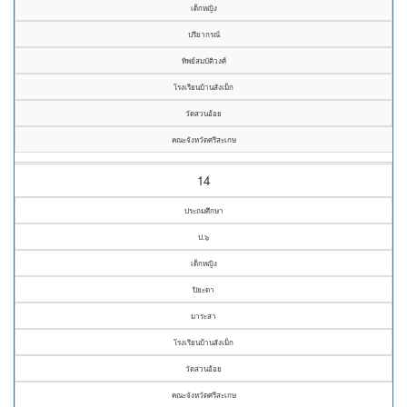
เด็กหญิง
ปรียากรณ์
ทิพย์สมบัติวงศ์
โรงเรียนบ้านสังเม็ก
วัดสวนอ้อย
คณะจังหวัดศรีสะเกษ
14
ประถมศึกษา
ป.๖
เด็กหญิง
ปิยะดา
มาระสา
โรงเรียนบ้านสังเม็ก
วัดสวนอ้อย
คณะจังหวัดศรีสะเกษ