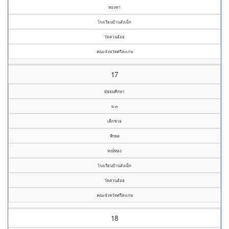
ทองทา
โรงเรียนบ้านสังเม็ก
วัดสวนอ้อย
คณะจังหวัดศรีสะเกษ
17
มัธยมศึกษา
ม.๓
เด็กชาย
พีรพล
หงษ์ทอง
โรงเรียนบ้านสังเม็ก
วัดสวนอ้อย
คณะจังหวัดศรีสะเกษ
18