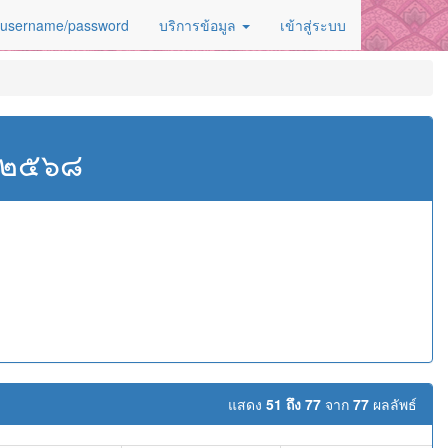
 username/password
บริการข้อมูล
เข้าสู่ระบบ
ศ.๒๕๖๘
แสดง
51 ถึง 77
จาก
77
ผลลัพธ์