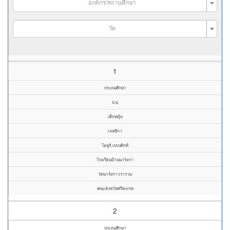
องค์กร/สถานศึกษา
วัด
1
ประถมศึกษา
ป.๖
เด็กหญิง
เจสสิกา
โอลูจิ เบเนดิกต์
โรงเรียนบ้านนารังกา
วัดนารังกาวราราม
คณะจังหวัดศรีสะเกษ
2
ประถมศึกษา