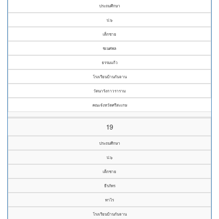
ประถมศึกษา
ป.๖
เด็กชาย
ชเนศพล
ธรรมแก้ว
โรงเรียนบ้านกันจาน
วัดนารังกาวราราม
คณะจังหวัดศรีสะเกษ
19
ประถมศึกษา
ป.๖
เด็กชาย
ธีรภัทร
ทาไร
โรงเรียนบ้านกันจาน