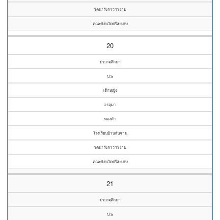
วัดนารังกาวราราม
คณะจังหวัดศรีสะเกษ
20
ประถมศึกษา
ป.๖
เด็กหญิง
อรอุมา
ทองคำ
โรงเรียนบ้านกันจาน
วัดนารังกาวราราม
คณะจังหวัดศรีสะเกษ
21
ประถมศึกษา
ป.๖