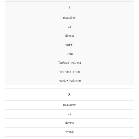
7
ประถมศึกษา
ป.๖
เด็กหญิง
ณัฐธิชา
สุจริต
โรงเรียนบ้านซะวาซอ
วัดนารังกาวราราม
คณะจังหวัดศรีสะเกษ
8
ประถมศึกษา
ป.๖
เด็กชาย
พีรวิชญ์