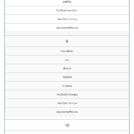
สุขดีจิรัฐ
โรงเรียนบ้านนารังกา
วัดนารังกาวราราม
คณะจังหวัดศรีสะเกษ
9
ประถมศึกษา
ป.๖
เด็กชาย
กิตติรัตน์
สารคล่อง
โรงเรียนบ้านโนนคูณ
วัดนารังกาวราราม
คณะจังหวัดศรีสะเกษ
10