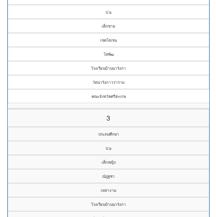
ป.๖
เด็กชาย
เขตโสภณ
โสพัฒ
โรงเรียนบ้านนารังกา
วัดนารังกาวราราม
คณะจังหวัดศรีสะเกษ
3
ประถมศึกษา
ป.๖
เด็กหญิง
ณัฎฐชา
เหล่างาม
โรงเรียนบ้านนารังกา