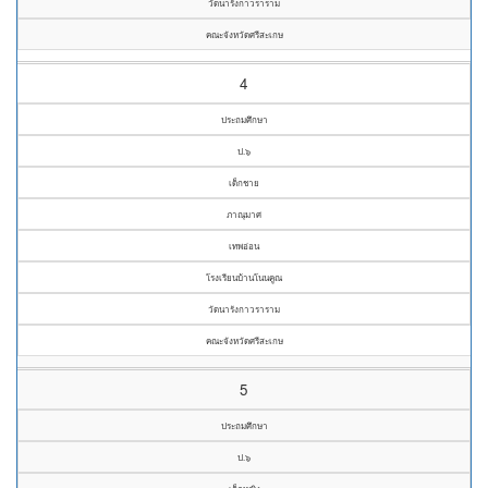
วัดนารังกาวราราม
คณะจังหวัดศรีสะเกษ
4
ประถมศึกษา
ป.๖
เด็กชาย
ภาณุมาศ
เทพอ่อน
โรงเรียนบ้านโนนคูณ
วัดนารังกาวราราม
คณะจังหวัดศรีสะเกษ
5
ประถมศึกษา
ป.๖