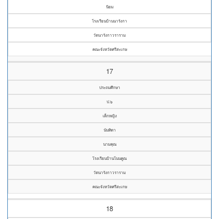
นิยม
โรงเรียนบ้านนารังกา
วัดนารังกาวราราม
คณะจังหวัดศรีสะเกษ
17
ประถมศึกษา
ป.๖
เด็กหญิง
นันทิดา
นามคุณ
โรงเรียนบ้านโนนคูณ
วัดนารังกาวราราม
คณะจังหวัดศรีสะเกษ
18