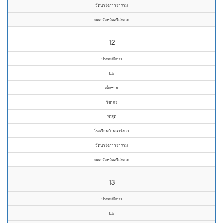
วัดนารังกาวราราม
คณะจังหวัดศรีสะเกษ
12
ประถมศึกษา
ป.๖
เด็กชาย
วิชากร
พรสุด
โรงเรียนบ้านนารังกา
วัดนารังกาวราราม
คณะจังหวัดศรีสะเกษ
13
ประถมศึกษา
ป.๖