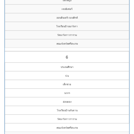
เด็กหญิง
เจนนิเฟอร์
ออนยินเยจิ เบเนดิกต์
โรงเรียนบ้านนารังกา
วัดนารังกาวราราม
คณะจังหวัดศรีสะเกษ
6
ประถมศึกษา
ป.๖
เด็กชาย
นวกร
อ่อนยอง
โรงเรียนบ้านกันจาน
วัดนารังกาวราราม
คณะจังหวัดศรีสะเกษ