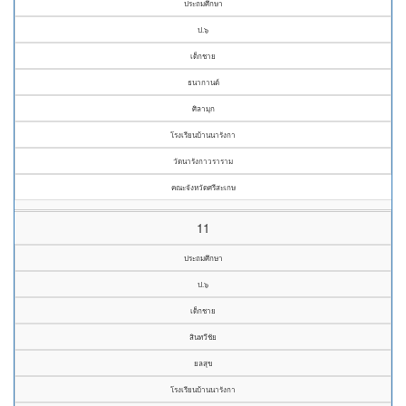
ประถมศึกษา
ป.๖
เด็กชาย
ธนากานต์
ศิลามุก
โรงเรียนบ้านนารังกา
วัดนารังกาวราราม
คณะจังหวัดศรีสะเกษ
11
ประถมศึกษา
ป.๖
เด็กชาย
สินทวีชัย
ยลสุข
โรงเรียนบ้านนารังกา