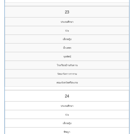
23
ประถมศึกษา
ป.๖
เด็กหญิง
น้ำเพชร
จุลทัศน์
โรงเรียนบ้านกันจาน
วัดนารังกาวราราม
คณะจังหวัดศรีสะเกษ
24
ประถมศึกษา
ป.๖
เด็กหญิง
พีชญา