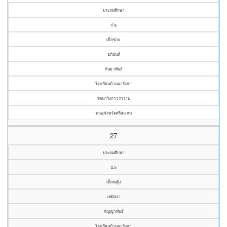
ประถมศึกษา
ป.๖
เด็กชาย
อภินันท์
กันยาพันธ์
โรงเรียนบ้านนารังกา
วัดนารังกาวราราม
คณะจังหวัดศรีสะเกษ
27
ประถมศึกษา
ป.๖
เด็กหญิง
เขมิสรา
กัญญาพันธ์
โรงเรียนบ้านนารังกา