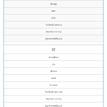
เด็กหญิง
อริศา
ตะโย
โรงเรียนบ้านกันจาน
วัดนารังกาวราราม
คณะจังหวัดศรีสะเกษ
22
ประถมศึกษา
ป.๖
เด็กชาย
ณเดช
ชาวทะเล
โรงเรียนบ้านซะวาซอ
วัดนารังกาวราราม
คณะจังหวัดศรีสะเกษ