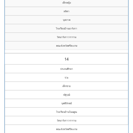
เด็กหญิง
ลลิตา
บุสภาค
โรงเรียนบ้านนารังกา
วัดนารังกาวราราม
คณะจังหวัดศรีสะเกษ
14
ประถมศึกษา
ป.๖
เด็กชาย
ณัฐวุฒิ
บุดดีภักตย์
โรงเรียนบ้านโนนคูณ
วัดนารังกาวราราม
คณะจังหวัดศรีสะเกษ