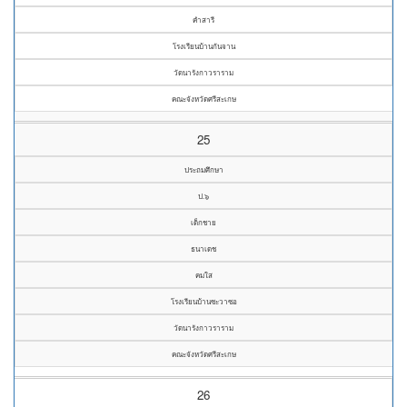
คำสารี
โรงเรียนบ้านกันจาน
วัดนารังกาวราราม
คณะจังหวัดศรีสะเกษ
25
ประถมศึกษา
ป.๖
เด็กชาย
ธนาเดช
คมใส
โรงเรียนบ้านซะวาซอ
วัดนารังกาวราราม
คณะจังหวัดศรีสะเกษ
26