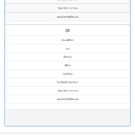
วัดนารังกาวราราม
คณะจังหวัดศรีสะเกษ
28
ประถมศึกษา
ป.๖
เด็กชาย
ศิธิกร
กอนไธสง
โรงเรียนบ้านนารังกา
วัดนารังกาวราราม
คณะจังหวัดศรีสะเกษ