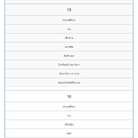
15
ประถมศึกษา
ป.๖
เด็กชาย
เอกชลิต
นิลคำแผง
โรงเรียนบ้านนารังกา
วัดนารังกาวราราม
คณะจังหวัดศรีสะเกษ
16
ประถมศึกษา
ป.๖
เด็กหญิง
วนิดา