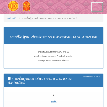
Toggle
navigation
หน้าหลัก
รายชื่อผู้ขอเข้าสอบธรรมสนามหลวง พ.ศ.๒๕๖๘
รายชื่อผู้ขอเข้าสอบธรรมสนามหลวง พ.ศ.๒๕๖๘
สำนักเรียนคณะจังหวัดศรีสะเกษ ภาค ๑๐
ธรรมศึกษาชั้นเอก - ๔๔๐๐๔๙ - โรงเรียนบ้านนารังกา
ตำบลกุดเสลา อำเภอกันทรลักษ์ ศรีสะเกษ
รายชื่อผู้ขอเข้าสอบธรรมสนามหลวง
แสดง
1 ถึง 28
จาก
28
ผลลัพธ์
พ.ศ.๒๕๖๘
#
ช่วงชั้น