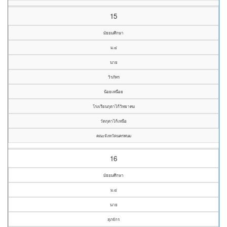
15
มัธยมศึกษา
ม.๔
นาย
วิรภัทร
น้อยเหนื่อย
โรงเรียนกุตาไก้วิทยาคม
วัดกุตาไก้เหนือ
คณะจังหวัดนครพนม
16
มัธยมศึกษา
ม.๔
นาย
สุภจักร