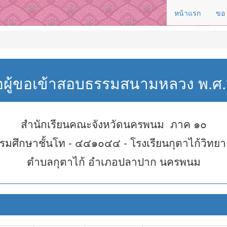
หน้าแรก
ขอ
่อผู้ขอเข้าสอบธรรมสนามหลวง พ.
สำนักเรียนคณะจังหวัดนครพนม ภาค ๑๐
รมศึกษาชั้นโท - ๔๔๑๐๔๔ - โรงเรียนกุตาไก้วิทย
ตำบลกุตาไก้ อำเภอปลาปาก นครพนม