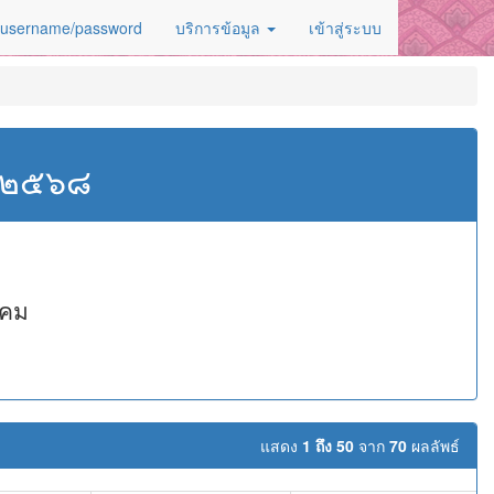
 username/password
บริการข้อมูล
เข้าสู่ระบบ
ศ.๒๕๖๘
าคม
แสดง
1 ถึง 50
จาก
70
ผลลัพธ์