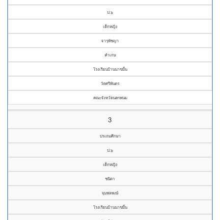
ป.๖
เด็กหญิง
จารุพัชญา
คำเกษ
โรงเรียนบ้านนาขมิ้น
วัดศรีพันดร
คณะจังหวัดนครพนม
3
ประถมศึกษา
ป.๖
เด็กหญิง
ชนิตา
จุมพลพงษ์
โรงเรียนบ้านนาขมิ้น