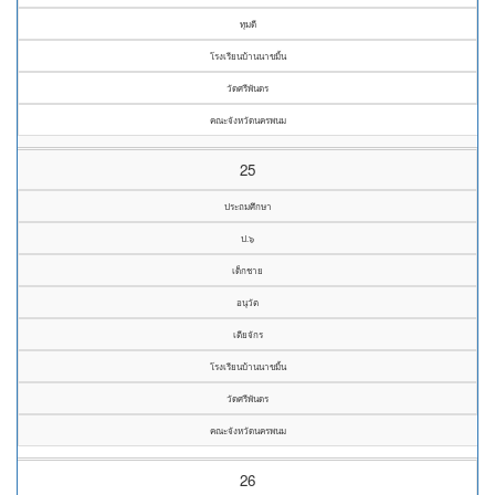
ทุมดี
โรงเรียนบ้านนาขมิ้น
วัดศรีพันดร
คณะจังหวัดนครพนม
25
ประถมศึกษา
ป.๖
เด็กชาย
อนุวัต
เตียจักร
โรงเรียนบ้านนาขมิ้น
วัดศรีพันดร
คณะจังหวัดนครพนม
26