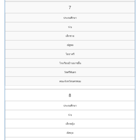
7
ประถมศึกษา
ป.๖
เด็กชาย
ณัฐพล
โยธาตรี
โรงเรียนบ้านนาขมิ้น
วัดศรีพันดร
คณะจังหวัดนครพนม
8
ประถมศึกษา
ป.๖
เด็กหญิง
ณิชกุล