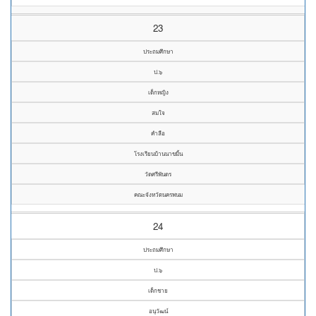
23
ประถมศึกษา
ป.๖
เด็กหญิง
สมใจ
คำลือ
โรงเรียนบ้านนาขมิ้น
วัดศรีพันดร
คณะจังหวัดนครพนม
24
ประถมศึกษา
ป.๖
เด็กชาย
อนุวัฒน์