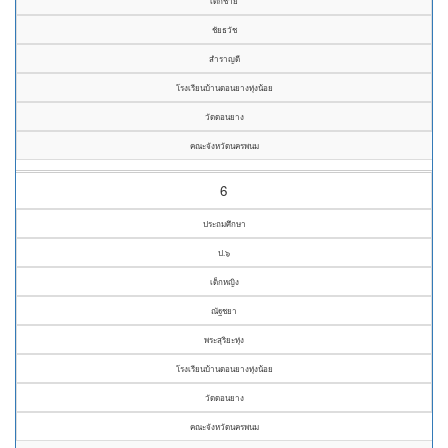
เด็กชาย
ชัยธวัช
สำราญดี
โรงเรียนบ้านดอนยางทุ่งน้อย
วัดดอนยาง
คณะจังหวัดนครพนม
6
ประถมศึกษา
ป.๖
เด็กหญิง
ณัฐชยา
พระสุริยะทุ่ง
โรงเรียนบ้านดอนยางทุ่งน้อย
วัดดอนยาง
คณะจังหวัดนครพนม