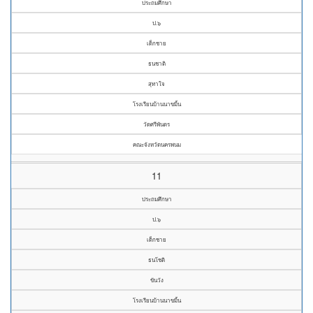
ประถมศึกษา
ป.๖
เด็กชาย
ธนชาติ
สุทาใจ
โรงเรียนบ้านนาขมิ้น
วัดศรีพันดร
คณะจังหวัดนครพนม
11
ประถมศึกษา
ป.๖
เด็กชาย
ธนโชติ
ขันวัง
โรงเรียนบ้านนาขมิ้น