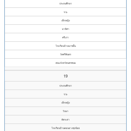
ประถมศึกษา
ป.๖
เด็กหญิง
มาลิศา
ศรีเภา
โรงเรียนบ้านนาขมิ้น
วัดศรีพันดร
คณะจังหวัดนครพนม
19
ประถมศึกษา
ป.๖
เด็กหญิง
วันนา
หัดระสา
โรงเรียนบ้านดอนยางทุ่งน้อย