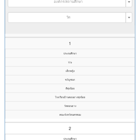
องค์กร/สถานศึกษา
วัด
1
ประถมศึกษา
ป.๖
เด็กหญิง
ขวัญชนก
ดีทุ่งน้อย
โรงเรียนบ้านดอนยางทุ่งน้อย
วัดดอนยาง
คณะจังหวัดนครพนม
2
ประถมศึกษา