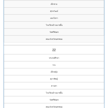
เด็กชาย
ศุกลวัฒน์
แดงโสภา
โรงเรียนบ้านนาขมิ้น
วัดศรีพันดร
คณะจังหวัดนครพนม
22
ประถมศึกษา
ป.๖
เด็กหญิง
ศุภาพิชญ์
ดานหา
โรงเรียนบ้านนาขมิ้น
วัดศรีพันดร
คณะจังหวัดนครพนม