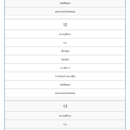
วัดศรีพันดร
คณะจังหวัดนครพนม
12
ประถมศึกษา
ป.๖
เด็กหญิง
ธัญรัตน์
ยางธิสาร
โรงเรียนบ้านนาขมิ้น
วัดศรีพันดร
คณะจังหวัดนครพนม
13
ประถมศึกษา
ป.๖