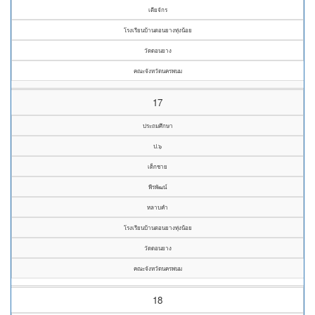
เตียจักร
โรงเรียนบ้านดอนยางทุ่งน้อย
วัดดอนยาง
คณะจังหวัดนครพนม
17
ประถมศึกษา
ป.๖
เด็กชาย
พีรพัฒน์
หลาบคำ
โรงเรียนบ้านดอนยางทุ่งน้อย
วัดดอนยาง
คณะจังหวัดนครพนม
18