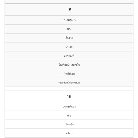
15
ประถมศึกษา
ป.๖
เด็กชาย
ปวเรศ
สาระวงค์
โรงเรียนบ้านนาขมิ้น
วัดศรีพันดร
คณะจังหวัดนครพนม
16
ประถมศึกษา
ป.๖
เด็กหญิง
พรนิภา