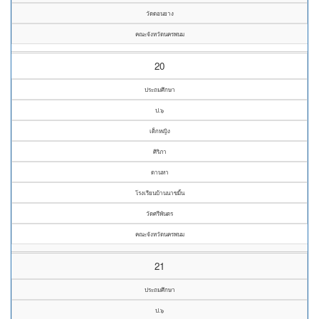
วัดดอนยาง
คณะจังหวัดนครพนม
20
ประถมศึกษา
ป.๖
เด็กหญิง
ศิริภา
ดานหา
โรงเรียนบ้านนาขมิ้น
วัดศรีพันดร
คณะจังหวัดนครพนม
21
ประถมศึกษา
ป.๖