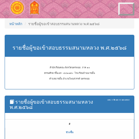
Toggle
navigation
หน้าหลัก
รายชื่อผู้ขอเข้าสอบธรรมสนามหลวง พ.ศ.๒๕๖๘
รายชื่อผู้ขอเข้าสอบธรรมสนามหลวง พ.ศ.๒๕๖๘
สำนักเรียนคณะจังหวัดนครพนม ภาค ๑๐
ธรรมศึกษาชั้นเอก - ๔๔๑๐๙๐ - โรงเรียนบ้านนาขมิ้น
ตำบลนาขมิ้น อำเภอโพนสวรรค์ นครพนม
รายชื่อผู้ขอเข้าสอบธรรมสนามหลวง
แสดง
1 ถึง 26
จาก
26
ผลลัพธ์
พ.ศ.๒๕๖๘
#
ช่วงชั้น