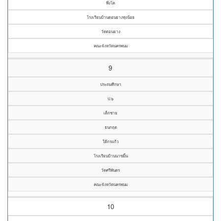
พึ่งโค
โรงเรียนบ้านดอนยางทุ่งน้อย
วัดดอนยาง
คณะจังหวัดนครพนม
9
ประถมศึกษา
ป.๖
เด็กชาย
ธนกฤต
ใต้กรแก้ว
โรงเรียนบ้านนาขมิ้น
วัดศรีพันดร
คณะจังหวัดนครพนม
10