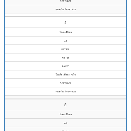
วัดศรีพันดร
คณะจังหวัดนครพนม
4
ประถมศึกษา
ป.๖
เด็กชาย
ชยาวุธ
ดานหา
โรงเรียนบ้านนาขมิ้น
วัดศรีพันดร
คณะจังหวัดนครพนม
5
ประถมศึกษา
ป.๖