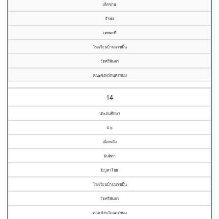
เด็กชาย
ธีรพล
เทพมะที
โรงเรียนบ้านนาขมิ้น
วัดศรีพันดร
คณะจังหวัดนครพนม
14
ประถมศึกษา
ป.๖
เด็กหญิง
นันทิดา
ปัญหาไชย
โรงเรียนบ้านนาขมิ้น
วัดศรีพันดร
คณะจังหวัดนครพนม