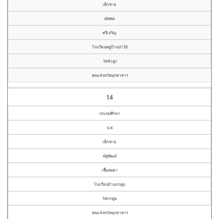
เด็กชาย
ณัชพล
ศรีเจริญ
โรงเรียนหมู่บ้านป่าไม้
วัดขัวสูง
คณะจังหวัดมุกดาหาร
14
ประถมศึกษา
ป.๕
เด็กชาย
ณัฐพัฒน์
เชื้อคมตา
โรงเรียนบ้านกกตูม
วัดกกตูม
คณะจังหวัดมุกดาหาร