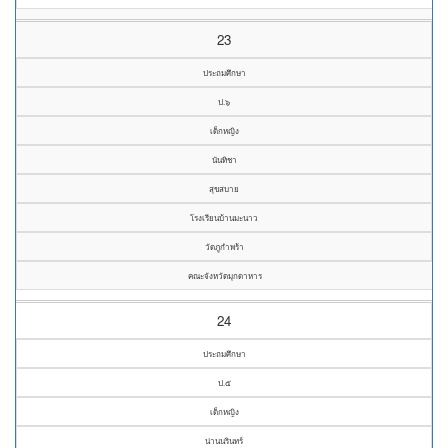
23
ประถมศึกษา
ป.๖
เด็กหญิง
นันทิชา
สุขสบาย
โรงเรียนบ้านมะนาว
วัดภูกำพร้า
คณะจังหวัดมุกดาหาร
24
ประถมศึกษา
ป.๕
เด็กหญิง
น่านนรินทร์