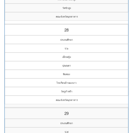
วัดขัวสูง
คณะจังหวัดมุกดาหาร
28
ประถมศึกษา
ป.๖
เด็กหญิง
ปุณณดา
ทิมทอง
โรงเรียนบ้านมะนาว
วัดภูกำพร้า
คณะจังหวัดมุกดาหาร
29
ประถมศึกษา
ป.๕