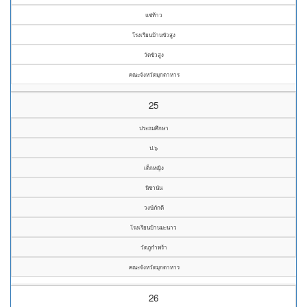
แซ่ท้าว
โรงเรียนบ้านขัวสูง
วัดขัวสูง
คณะจังหวัดมุกดาหาร
25
ประถมศึกษา
ป.๖
เด็กหญิง
นิชานัน
วงษ์ภักดี
โรงเรียนบ้านมะนาว
วัดภูกำพร้า
คณะจังหวัดมุกดาหาร
26