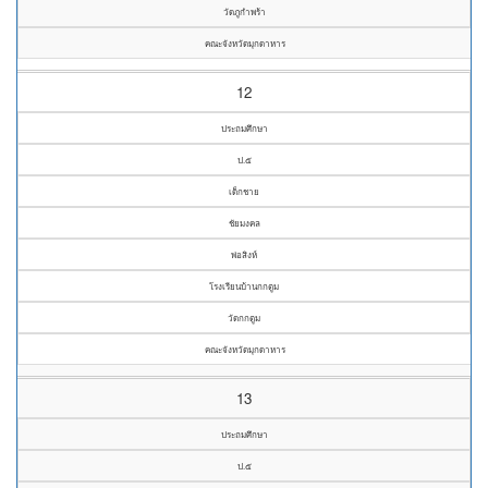
วัดภูกำพร้า
คณะจังหวัดมุกดาหาร
12
ประถมศึกษา
ป.๕
เด็กชาย
ชัยมงคล
พ่อสิงห์
โรงเรียนบ้านกกตูม
วัดกกตูม
คณะจังหวัดมุกดาหาร
13
ประถมศึกษา
ป.๕