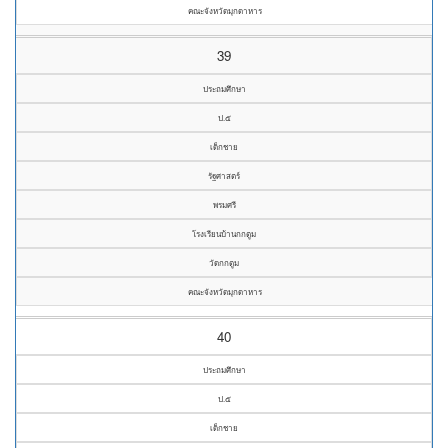
คณะจังหวัดมุกดาหาร
39
ประถมศึกษา
ป.๕
เด็กชาย
รัฐศาสตร์
พรมศรี
โรงเรียนบ้านกกตูม
วัดกกตูม
คณะจังหวัดมุกดาหาร
40
ประถมศึกษา
ป.๕
เด็กชาย