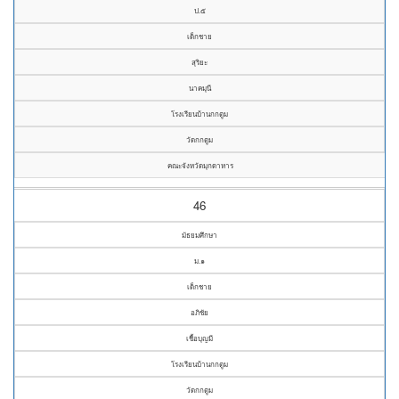
ป.๕
เด็กชาย
สุริยะ
นาคมุนี
โรงเรียนบ้านกกตูม
วัดกกตูม
คณะจังหวัดมุกดาหาร
46
มัธยมศึกษา
ม.๑
เด็กชาย
อภิชัย
เชื้อบุญมี
โรงเรียนบ้านกกตูม
วัดกกตูม