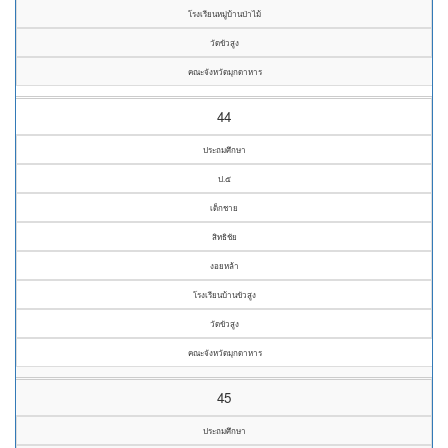
โรงเรียนหมู่บ้านป่าไม้
วัดขัวสูง
คณะจังหวัดมุกดาหาร
44
ประถมศึกษา
ป.๕
เด็กชาย
สิทธิชัย
งอยหล้า
โรงเรียนบ้านขัวสูง
วัดขัวสูง
คณะจังหวัดมุกดาหาร
45
ประถมศึกษา