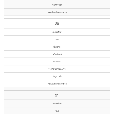
วัดภูกำพร้า
คณะจังหวัดมุกดาหาร
20
ประถมศึกษา
ป.๕
เด็กชาย
นภัสปกรณ์
ทองมะหา
โรงเรียนบ้านมะนาว
วัดภูกำพร้า
คณะจังหวัดมุกดาหาร
21
ประถมศึกษา
ป.๕