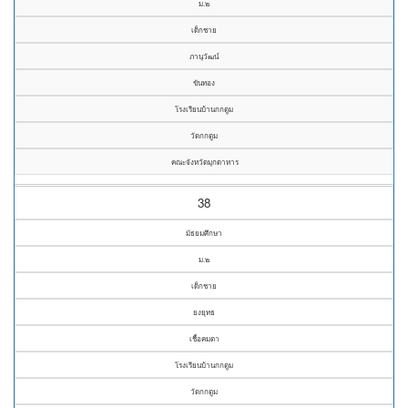
ม.๒
เด็กชาย
ภานุวัฒน์
ขันทอง
โรงเรียนบ้านกกตูม
วัดกกตูม
คณะจังหวัดมุกดาหาร
38
มัธยมศึกษา
ม.๒
เด็กชาย
ยงยุทธ
เชื้อคมตา
โรงเรียนบ้านกกตูม
วัดกกตูม