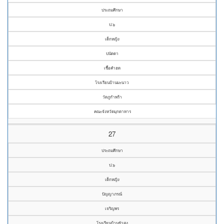
ประถมศึกษา
ป.๖
เด็กหญิง
ปนัดดา
เชื้อคำฮด
โรงเรียนบ้านมะนาว
วัดภูกำพร้า
คณะจังหวัดมุกดาหาร
27
ประถมศึกษา
ป.๖
เด็กหญิง
ปัญญาภรณ์
เจริญพร
โรงเรียนบ้านขัวสูง