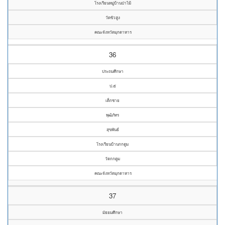
โรงเรียนหมู่บ้านป่าไม้
วัดขัวสูง
คณะจังหวัดมุกดาหาร
36
ประถมศึกษา
ป.๕
เด็กชาย
พุฒิภัทร
สุขพันธ์
โรงเรียนบ้านกกตูม
วัดกกตูม
คณะจังหวัดมุกดาหาร
37
มัธยมศึกษา