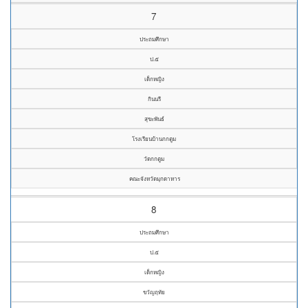
7
ประถมศึกษา
ป.๕
เด็กหญิง
กินนรี
สุขะพันธ์
โรงเรียนบ้านกกตูม
วัดกกตูม
คณะจังหวัดมุกดาหาร
8
ประถมศึกษา
ป.๕
เด็กหญิง
ขวัญฤทัย