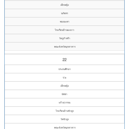
เด็กหญิง
นภัสสร
ทองมะหา
โรงเรียนบ้านมะนาว
วัดภูกำพร้า
คณะจังหวัดมุกดาหาร
22
ประถมศึกษา
ป.๖
เด็กหญิง
นัชชา
แก้วสุวรรณ
โรงเรียนบ้านขัวสูง
วัดขัวสูง
คณะจังหวัดมุกดาหาร