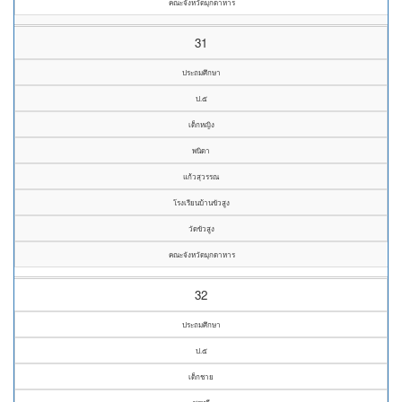
คณะจังหวัดมุกดาหาร
31
ประถมศึกษา
ป.๕
เด็กหญิง
พนิดา
แก้วสุวรรณ
โรงเรียนบ้านขัวสูง
วัดขัวสูง
คณะจังหวัดมุกดาหาร
32
ประถมศึกษา
ป.๕
เด็กชาย