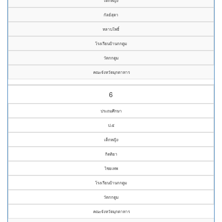
เด็กหญิง
กัลย์สุดา
หลาบโพธิ์
โรงเรียนบ้านกกตูม
วัดกกตูม
คณะจังหวัดมุกดาหาร
6
ประถมศึกษา
ป.๕
เด็กหญิง
กิตติยา
ไชยเทพ
โรงเรียนบ้านกกตูม
วัดกกตูม
คณะจังหวัดมุกดาหาร