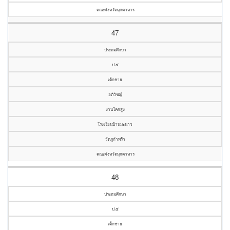
คณะจังหวัดมุกดาหาร
47
ประถมศึกษา
ป.๕
เด็กชาย
อภิวิชญ์
งานโคกสูง
โรงเรียนบ้านมะนาว
วัดภูกำพร้า
คณะจังหวัดมุกดาหาร
48
ประถมศึกษา
ป.๕
เด็กชาย