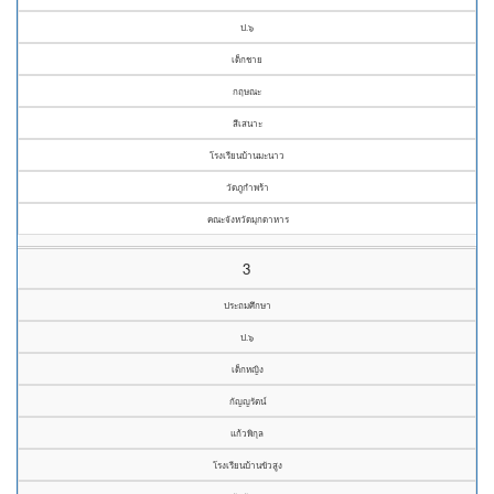
ป.๖
เด็กชาย
กฤษณะ
สีเสนาะ
โรงเรียนบ้านมะนาว
วัดภูกำพร้า
คณะจังหวัดมุกดาหาร
3
ประถมศึกษา
ป.๖
เด็กหญิง
กัญญรัตน์
แก้วพิกุล
โรงเรียนบ้านขัวสูง