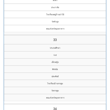
พรทวี
ประภาสัย
โรงเรียนหมู่บ้านป่าไม้
วัดขัวสูง
คณะจังหวัดมุกดาหาร
33
ประถมศึกษา
ป.๕
เด็กหญิง
พัชรมัย
สุขะพันธ์
โรงเรียนบ้านกกตูม
วัดกกตูม
คณะจังหวัดมุกดาหาร
34