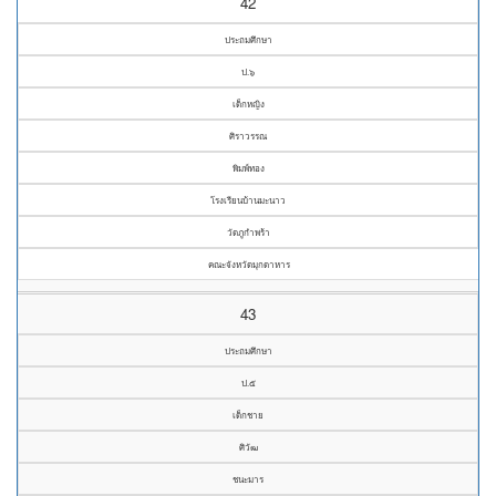
42
ประถมศึกษา
ป.๖
เด็กหญิง
ศิราวรรณ
พิมพ์ทอง
โรงเรียนบ้านมะนาว
วัดภูกำพร้า
คณะจังหวัดมุกดาหาร
43
ประถมศึกษา
ป.๕
เด็กชาย
ศิวัฒ
ชนะมาร