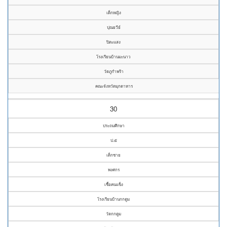
เด็กหญิง
ปุณยวีย์
ปิตะแสง
โรงเรียนบ้านมะนาว
วัดภูกำพร้า
คณะจังหวัดมุกดาหาร
30
ประถมศึกษา
ป.๕
เด็กชาย
พงศกร
เชื้อคนแข็ง
โรงเรียนบ้านกกตูม
วัดกกตูม