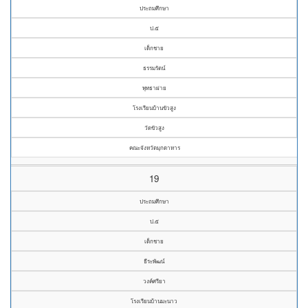
ประถมศึกษา
ป.๕
เด็กชาย
ธรรมรัตน์
พุทธาผ่าย
โรงเรียนบ้านขัวสูง
วัดขัวสูง
คณะจังหวัดมุกดาหาร
19
ประถมศึกษา
ป.๕
เด็กชาย
ธีระพัฒน์
วงค์ศรียา
โรงเรียนบ้านมะนาว