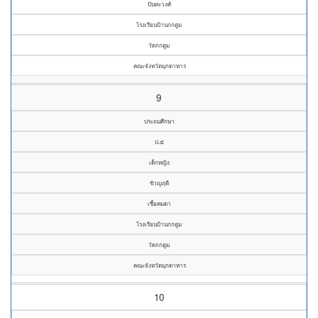
ปันทะวงศ์
โรงเรียนบ้านกกตูม
วัดกกตูม
คณะจังหวัดมุกดาหาร
9
ประถมศึกษา
ป.๕
เด็กหญิง
ขัวญฤดี
เชิ้อคมตา
โรงเรียนบ้านกกตูม
วัดกกตูม
คณะจังหวัดมุกดาหาร
10