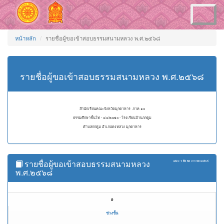
Toggle
navigation
หน้าหลัก
รายชื่อผู้ขอเข้าสอบธรรมสนามหลวง พ.ศ.๒๕๖๘
รายชื่อผู้ขอเข้าสอบธรรมสนามหลวง พ.ศ.๒๕๖๘
สำนักเรียนคณะจังหวัดมุกดาหาร ภาค ๑๐
ธรรมศึกษาชั้นโท - ๔๔๒๐๗๐ - โรงเรียนบ้านกกตูม
ตำบลกกตูม อำเภอดงหลวง มุกดาหาร
รายชื่อผู้ขอเข้าสอบธรรมสนามหลวง
แสดง
1 ถึง 50
จาก
50
ผลลัพธ์
พ.ศ.๒๕๖๘
#
ช่วงชั้น