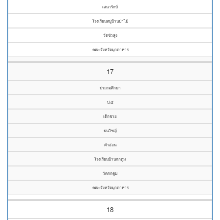
เสนารักษ์
โรงเรียนหมู่บ้านป่าไม้
วัดขัวสูง
คณะจังหวัดมุกดาหาร
17
ประถมศึกษา
ป.๕
เด็กชาย
ธนวิชญ์
คำอ่อน
โรงเรียนบ้านกกตูม
วัดกกตูม
คณะจังหวัดมุกดาหาร
18