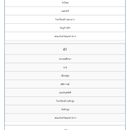
วันใหม่
เนตรทวี
โรงเรียนบ้านมะนาว
วัดภูกำพร้า
คณะจังหวัดมุกดาหาร
41
ประถมศึกษา
ป.๕
เด็กหญิง
ศศิกานต์
งอยจันทร์ศรี
โรงเรียนบ้านขัวสูง
วัดขัวสูง
คณะจังหวัดมุกดาหาร