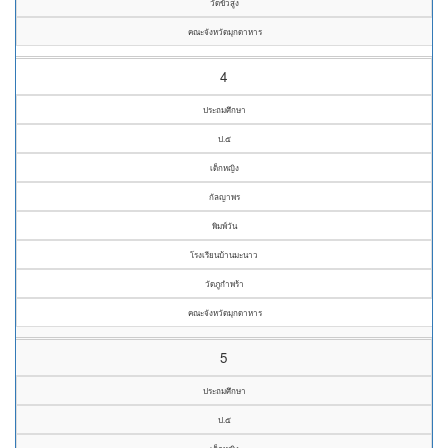
วัดขัวสูง
คณะจังหวัดมุกดาหาร
4
ประถมศึกษา
ป.๕
เด็กหญิง
กัลญาพร
พิมพ์วัน
โรงเรียนบ้านมะนาว
วัดภูกำพร้า
คณะจังหวัดมุกดาหาร
5
ประถมศึกษา
ป.๕