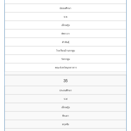
มัธยมศึกษา
ม.๒
เด็กหญิง
พัชราภา
คำพันธุ์
โรงเรียนบ้านกกตูม
วัดกกตูม
คณะจังหวัดมุกดาหาร
35
ประถมศึกษา
ป.๕
เด็กหญิง
พีระดา
สกุลซ้ง