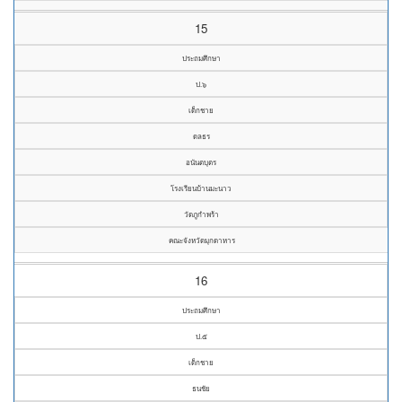
15
ประถมศึกษา
ป.๖
เด็กชาย
ดลธร
อนันตบุตร
โรงเรียนบ้านมะนาว
วัดภูกำพร้า
คณะจังหวัดมุกดาหาร
16
ประถมศึกษา
ป.๕
เด็กชาย
ธนชัย