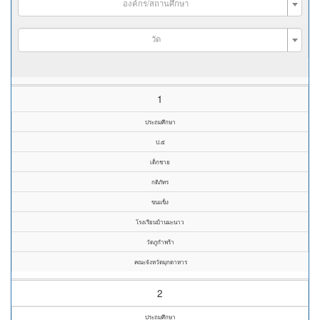
องค์กร/สถานศึกษา
วัด
1
ประถมศึกษา
ป.๕
เด็กชาย
กติภัทร
ขนแข็ง
โรงเรียนบ้านมะนาว
วัดภูกำพร้า
คณะจังหวัดมุกดาหาร
2
ประถมศึกษา