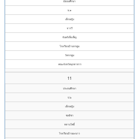
มัธยมศึกษา
ม.๑
เด็กหญิง
จารวี
จันทร์เพ็งเพ็ญ
โรงเรียนบ้านกกตูม
วัดกกตูม
คณะจังหวัดมุกดาหาร
11
ประถมศึกษา
ป.๖
เด็กหญิง
ชลธิชา
หลาบโพธิ์
โรงเรียนบ้านมะนาว