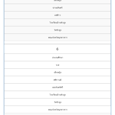
เด็กหญิง
น่านนรินทร์
แซ่ท้าว
โรงเรียนบ้านขัวสูง
วัดขัวสูง
คณะจังหวัดมุกดาหาร
6
ประถมศึกษา
ป.๕
เด็กหญิง
ศศิกานต์
งอยจันทร์ศรี
โรงเรียนบ้านขัวสูง
วัดขัวสูง
คณะจังหวัดมุกดาหาร