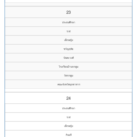
23
ประถมศึกษา
ป.๕
เด็กหญิง
ขวัญฤทัย
ปันทะวงศ์
โรงเรียนบ้านกกตูม
วัดกกตูม
คณะจังหวัดมุกดาหาร
24
ประถมศึกษา
ป.๕
เด็กหญิง
กินนรี