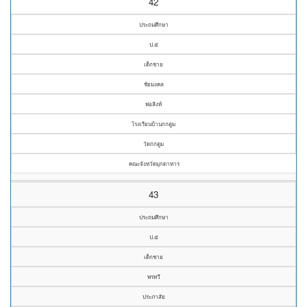
42
ประถมศึกษา
ป.๕
เด็กชาย
ชัยมงคล
พ่อสิงห์
โรงเรียนบ้านกกตูม
วัดกกตูม
คณะจังหวัดมุกดาหาร
43
ประถมศึกษา
ป.๕
เด็กชาย
พรทวี
ประภาสัย