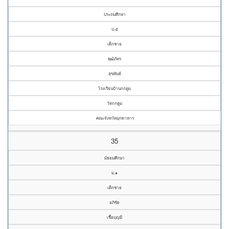
ประถมศึกษา
ป.๕
เด็กชาย
พุฒิภัทร
สุขพันธ์
โรงเรียนบ้านกกตูม
วัดกกตูม
คณะจังหวัดมุกดาหาร
35
มัธยมศึกษา
ม.๑
เด็กชาย
อภิชัย
เชื้อบุญมี