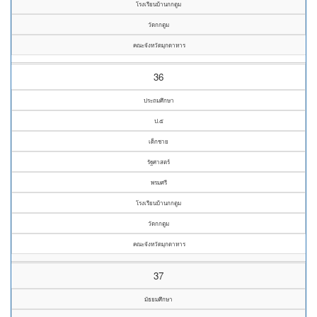
โรงเรียนบ้านกกตูม
วัดกกตูม
คณะจังหวัดมุกดาหาร
36
ประถมศึกษา
ป.๕
เด็กชาย
รัฐศาสตร์
พรมศรี
โรงเรียนบ้านกกตูม
วัดกกตูม
คณะจังหวัดมุกดาหาร
37
มัธยมศึกษา