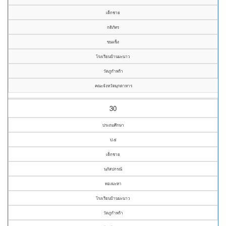
เด็กชาย
กติภัทร
ขนแข็ง
โรงเรียนบ้านมะนาว
วัดภูกำพร้า
คณะจังหวัดมุกดาหาร
30
ประถมศึกษา
ป.๕
เด็กชาย
นภัสปกรณ์
ทองมะหา
โรงเรียนบ้านมะนาว
วัดภูกำพร้า