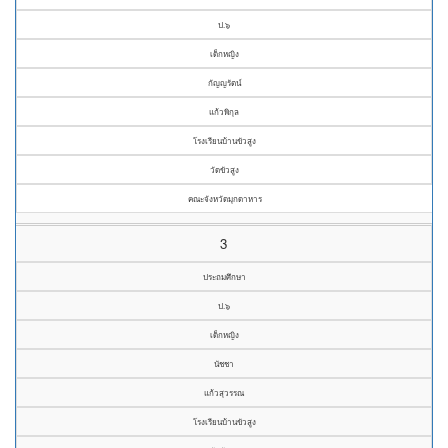
ป.๖
เด็กหญิง
กัญญรัตน์
แก้วพิกุล
โรงเรียนบ้านขัวสูง
วัดขัวสูง
คณะจังหวัดมุกดาหาร
3
ประถมศึกษา
ป.๖
เด็กหญิง
นัชชา
แก้วสุวรรณ
โรงเรียนบ้านขัวสูง