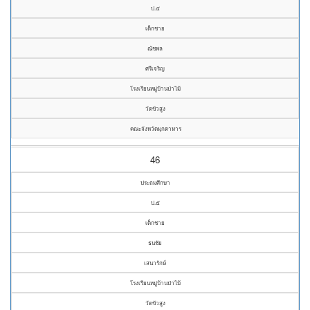
ป.๕
เด็กชาย
ณัชพล
ศรีเจริญ
โรงเรียนหมู่บ้านป่าไม้
วัดขัวสูง
คณะจังหวัดมุกดาหาร
46
ประถมศึกษา
ป.๕
เด็กชาย
ธนชัย
เสนารักษ์
โรงเรียนหมู่บ้านป่าไม้
วัดขัวสูง