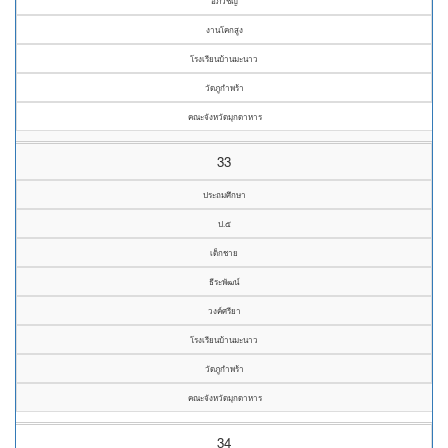
อภิวิชญ์
งานโคกสูง
โรงเรียนบ้านมะนาว
วัดภูกำพร้า
คณะจังหวัดมุกดาหาร
33
ประถมศึกษา
ป.๕
เด็กชาย
ธีระพัฒน์
วงค์ศรียา
โรงเรียนบ้านมะนาว
วัดภูกำพร้า
คณะจังหวัดมุกดาหาร
34