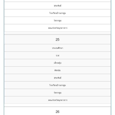
สุขะพันธ์
โรงเรียนบ้านกกตูม
วัดกกตูม
คณะจังหวัดมุกดาหาร
25
ประถมศึกษา
ป.๕
เด็กหญิง
พัชรมัย
สุขะพันธ์
โรงเรียนบ้านกกตูม
วัดกกตูม
คณะจังหวัดมุกดาหาร
26