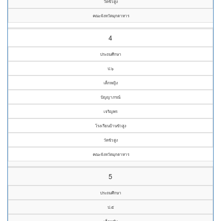
วัดขัวสูง
คณะจังหวัดมุกดาหาร
4
ประถมศึกษา
ป.๖
เด็กหญิง
ปัญญาภรณ์
เจริญพร
โรงเรียนบ้านขัวสูง
วัดขัวสูง
คณะจังหวัดมุกดาหาร
5
ประถมศึกษา
ป.๕