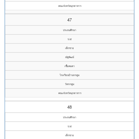
คณะจังหวัดมุกดาหาร
47
ประถมศึกษา
ป.๕
เด็กชาย
ณัฐพัฒน์
เชื้อคมตา
โรงเรียนบ้านกกตูม
วัดกกตูม
คณะจังหวัดมุกดาหาร
48
ประถมศึกษา
ป.๕
เด็กชาย