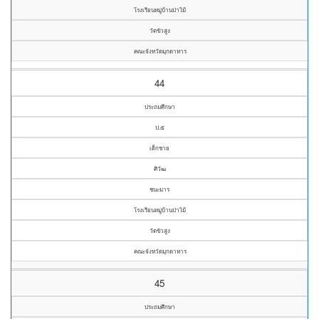
โรงเรียนหมู่บ้านป่าไม้
วัดขัวสูง
คณะจังหวัดมุกดาหาร
44
ประถมศึกษา
ป.๕
เด็กชาย
ศิวัฒ
ชนะมาร
โรงเรียนหมู่บ้านป่าไม้
วัดขัวสูง
คณะจังหวัดมุกดาหาร
45
ประถมศึกษา