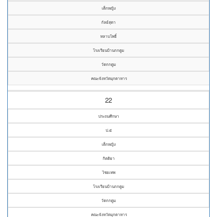
เด็กหญิง
กัลย์สุดา
หลาบโพธิ์
โรงเรียนบ้านกกตูม
วัดกกตูม
คณะจังหวัดมุกดาหาร
22
ประถมศึกษา
ป.๕
เด็กหญิง
กิตติยา
ไชยเทพ
โรงเรียนบ้านกกตูม
วัดกกตูม
คณะจังหวัดมุกดาหาร