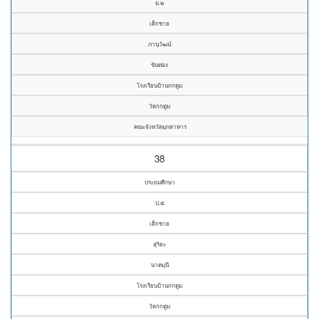
ม.๒
เด็กชาย
ภานุวัฒน์
ขันทอง
โรงเรียนบ้านกกตูม
วัดกกตูม
คณะจังหวัดมุกดาหาร
38
ประถมศึกษา
ป.๕
เด็กชาย
สุริยะ
นาคมุนี
โรงเรียนบ้านกกตูม
วัดกกตูม