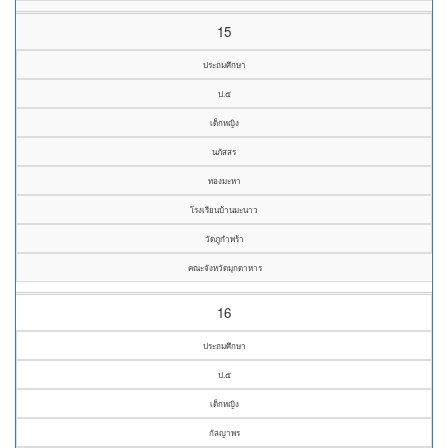
15
ประถมศึกษา
ป.๕
เด็กหญิง
นภัสสร
ทองมะหา
โรงเรียนบ้านมะนาว
วัดภูกำพร้า
คณะจังหวัดมุกดาหาร
16
ประถมศึกษา
ป.๕
เด็กหญิง
กัลญาพร