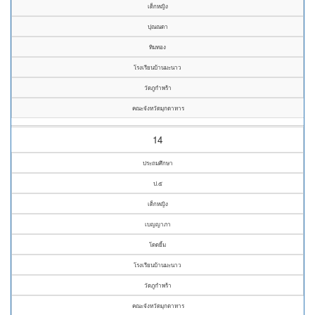
เด็กหญิง
ปุณณดา
ทิมทอง
โรงเรียนบ้านมะนาว
วัดภูกำพร้า
คณะจังหวัดมุกดาหาร
14
ประถมศึกษา
ป.๕
เด็กหญิง
เบญญาภา
โดดยิ้ม
โรงเรียนบ้านมะนาว
วัดภูกำพร้า
คณะจังหวัดมุกดาหาร