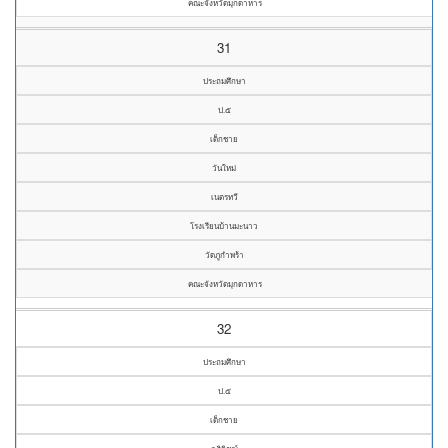
คณะจังหวัดมุกดาหาร
31
ประถมศึกษา
ป.๕
เด็กชาย
วันใหม่
เนตรทวี
โรงเรียนบ้านมะนาว
วัดภูกำพร้า
คณะจังหวัดมุกดาหาร
32
ประถมศึกษา
ป.๕
เด็กชาย