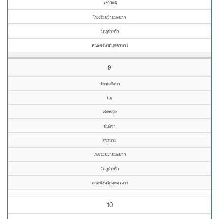
วงษ์ภักดี
โรงเรียนบ้านมะนาว
วัดภูกำพร้า
คณะจังหวัดมุกดาหาร
9
ประถมศึกษา
ป.๖
เด็กหญิง
นันทิชา
สุขสบาย
โรงเรียนบ้านมะนาว
วัดภูกำพร้า
คณะจังหวัดมุกดาหาร
10