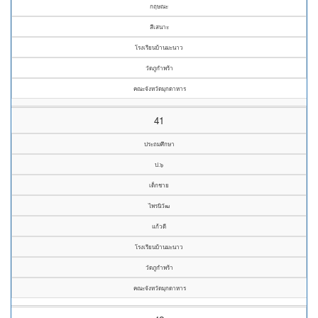
กฤษณะ
สีเสนาะ
โรงเรียนบ้านมะนาว
วัดภูกำพร้า
คณะจังหวัดมุกดาหาร
41
ประถมศึกษา
ป.๖
เด็กชาย
ไพรนิวัฒ
แก้วดี
โรงเรียนบ้านมะนาว
วัดภูกำพร้า
คณะจังหวัดมุกดาหาร