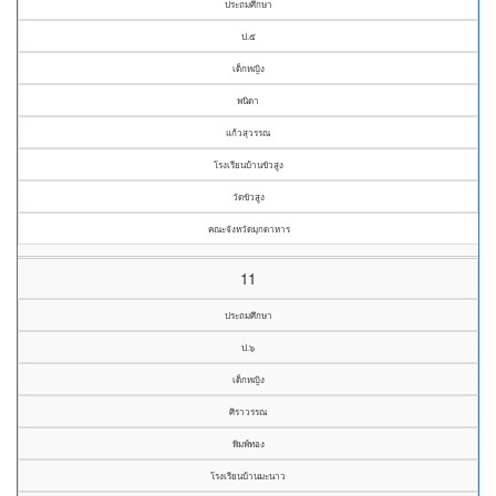
ประถมศึกษา
ป.๕
เด็กหญิง
พนิดา
แก้วสุวรรณ
โรงเรียนบ้านขัวสูง
วัดขัวสูง
คณะจังหวัดมุกดาหาร
11
ประถมศึกษา
ป.๖
เด็กหญิง
ศิราวรรณ
พิมพ์ทอง
โรงเรียนบ้านมะนาว