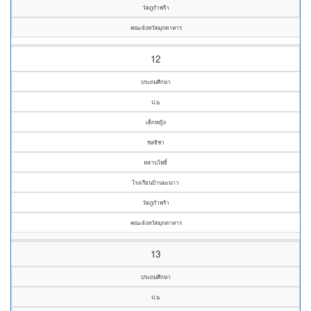
วัดภูกำพร้า
คณะจังหวัดมุกดาหาร
12
ประถมศึกษา
ป.๖
เด็กหญิง
ชลธิชา
หลาบโพธิ์
โรงเรียนบ้านมะนาว
วัดภูกำพร้า
คณะจังหวัดมุกดาหาร
13
ประถมศึกษา
ป.๖