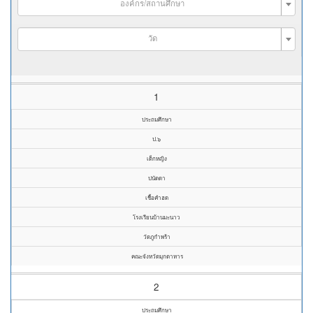
องค์กร/สถานศึกษา
วัด
1
ประถมศึกษา
ป.๖
เด็กหญิง
ปนัดดา
เชื้อคำฮด
โรงเรียนบ้านมะนาว
วัดภูกำพร้า
คณะจังหวัดมุกดาหาร
2
ประถมศึกษา