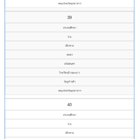
คณะจังหวัดมุกดาหาร
39
ประถมศึกษา
ป.๖
เด็กชาย
ดลธร
อนันตบุตร
โรงเรียนบ้านมะนาว
วัดภูกำพร้า
คณะจังหวัดมุกดาหาร
40
ประถมศึกษา
ป.๖
เด็กชาย