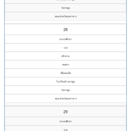
วัดกกตูม
คณะจังหวัดมุกดาหาร
28
ประถมศึกษา
ป.๕
เด็กชาย
พงศกร
เชื้อคนแข็ง
โรงเรียนบ้านกกตูม
วัดกกตูม
คณะจังหวัดมุกดาหาร
29
ประถมศึกษา
ป.๕