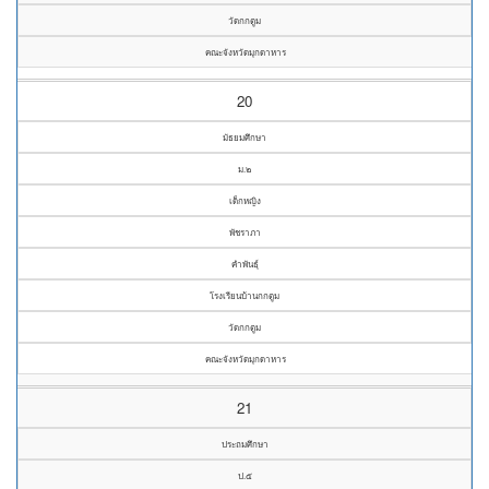
วัดกกตูม
คณะจังหวัดมุกดาหาร
20
มัธยมศึกษา
ม.๒
เด็กหญิง
พัชราภา
คำพันธุ์
โรงเรียนบ้านกกตูม
วัดกกตูม
คณะจังหวัดมุกดาหาร
21
ประถมศึกษา
ป.๕