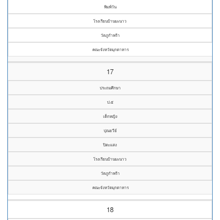
พิมพ์วัน
โรงเรียนบ้านมะนาว
วัดภูกำพร้า
คณะจังหวัดมุกดาหาร
17
ประถมศึกษา
ป.๕
เด็กหญิง
ปุณยวีย์
ปิตะแสง
โรงเรียนบ้านมะนาว
วัดภูกำพร้า
คณะจังหวัดมุกดาหาร
18