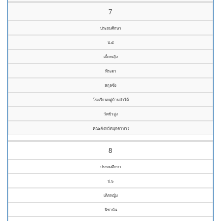
7
ประถมศึกษา
ป.๕
เด็กหญิง
พีระดา
สกุลซ้ง
โรงเรียนหมู่บ้านป่าไม้
วัดขัวสูง
คณะจังหวัดมุกดาหาร
8
ประถมศึกษา
ป.๖
เด็กหญิง
นิชานัน