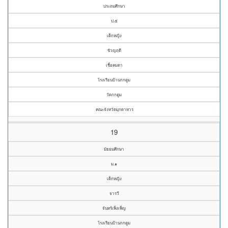
ประถมศึกษา
ป.๕
เด็กหญิง
ขัวญฤดี
เชิ้อคมตา
โรงเรียนบ้านกกตูม
วัดกกตูม
คณะจังหวัดมุกดาหาร
19
มัธยมศึกษา
ม.๑
เด็กหญิง
จารวี
จันทร์เพ็งเพ็ญ
โรงเรียนบ้านกกตูม