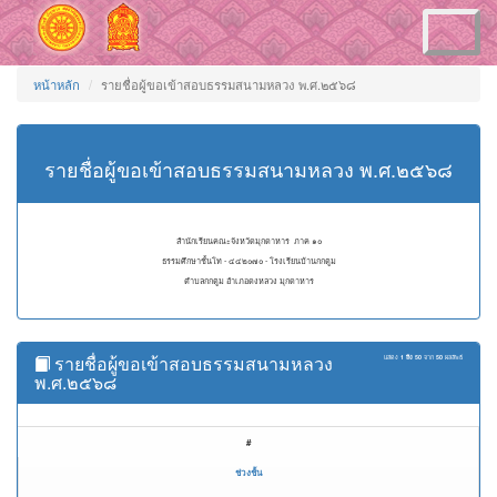
Toggle
navigation
หน้าหลัก
รายชื่อผู้ขอเข้าสอบธรรมสนามหลวง พ.ศ.๒๕๖๘
รายชื่อผู้ขอเข้าสอบธรรมสนามหลวง พ.ศ.๒๕๖๘
สำนักเรียนคณะจังหวัดมุกดาหาร ภาค ๑๐
ธรรมศึกษาชั้นโท - ๔๔๒๐๗๐ - โรงเรียนบ้านกกตูม
ตำบลกกตูม อำเภอดงหลวง มุกดาหาร
รายชื่อผู้ขอเข้าสอบธรรมสนามหลวง
แสดง
1 ถึง 50
จาก
50
ผลลัพธ์
พ.ศ.๒๕๖๘
#
ช่วงชั้น