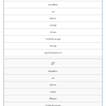
ประถมศึกษา
ป.๕
เด็กชาย
ธนวิชญ์
คำอ่อน
โรงเรียนบ้านกกตูม
วัดกกตูม
คณะจังหวัดมุกดาหาร
27
มัธยมศึกษา
ม.๒
เด็กชาย
ยงยุทธ
เชื้อคมตา
โรงเรียนบ้านกกตูม