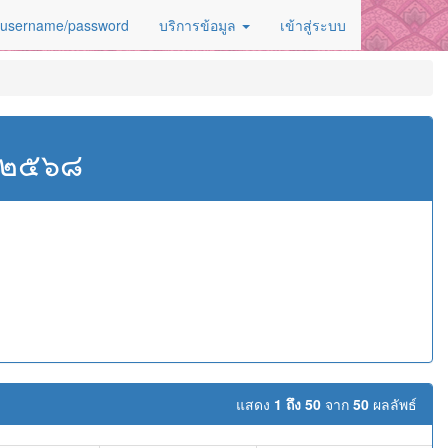
 username/password
บริการข้อมูล
เข้าสู่ระบบ
ศ.๒๕๖๘
ม
แสดง
1 ถึง 50
จาก
50
ผลลัพธ์