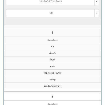
องค์กร/สถานศึกษา
วัด
1
ประถมศึกษา
ป.๕
เด็กหญิง
พีระดา
สกุลซ้ง
โรงเรียนหมู่บ้านป่าไม้
วัดขัวสูง
คณะจังหวัดมุกดาหาร
2
ประถมศึกษา