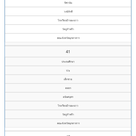
นิชานัน
วงษ์ภักดี
โรงเรียนบ้านมะนาว
วัดภูกำพร้า
คณะจังหวัดมุกดาหาร
41
ประถมศึกษา
ป.๖
เด็กชาย
ดลธร
อนันตบุตร
โรงเรียนบ้านมะนาว
วัดภูกำพร้า
คณะจังหวัดมุกดาหาร