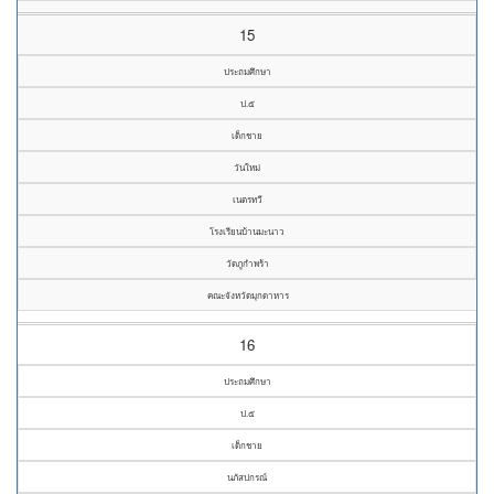
15
ประถมศึกษา
ป.๕
เด็กชาย
วันใหม่
เนตรทวี
โรงเรียนบ้านมะนาว
วัดภูกำพร้า
คณะจังหวัดมุกดาหาร
16
ประถมศึกษา
ป.๕
เด็กชาย
นภัสปกรณ์