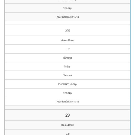
วัดกกตูม
คณะจังหวัดมุกดาหาร
28
ประถมศึกษา
ป.๕
เด็กหญิง
กิตติยา
ไชยเทพ
โรงเรียนบ้านกกตูม
วัดกกตูม
คณะจังหวัดมุกดาหาร
29
ประถมศึกษา
ป.๕