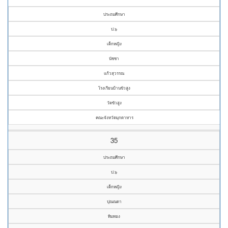
ประถมศึกษา
ป.๖
เด็กหญิง
นัชชา
แก้วสุวรรณ
โรงเรียนบ้านขัวสูง
วัดขัวสูง
คณะจังหวัดมุกดาหาร
35
ประถมศึกษา
ป.๖
เด็กหญิง
ปุณณดา
ทิมทอง