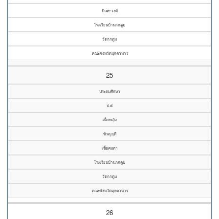
ปันทะวงศ์
โรงเรียนบ้านกกตูม
วัดกกตูม
คณะจังหวัดมุกดาหาร
25
ประถมศึกษา
ป.๕
เด็กหญิง
ขัวญฤดี
เชิ้อคมตา
โรงเรียนบ้านกกตูม
วัดกกตูม
คณะจังหวัดมุกดาหาร
26