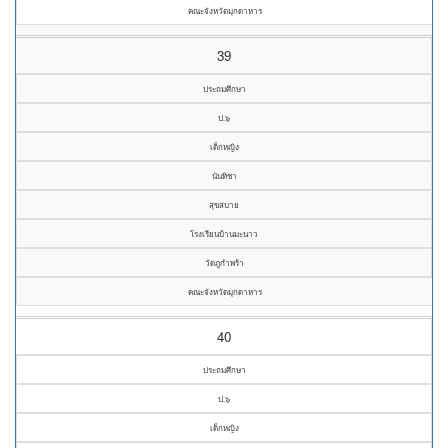
คณะจังหวัดมุกดาหาร
39
ประถมศึกษา
ป.๖
เด็กหญิง
นันทิชา
สุขสบาย
โรงเรียนบ้านมะนาว
วัดภูกำพร้า
คณะจังหวัดมุกดาหาร
40
ประถมศึกษา
ป.๖
เด็กหญิง