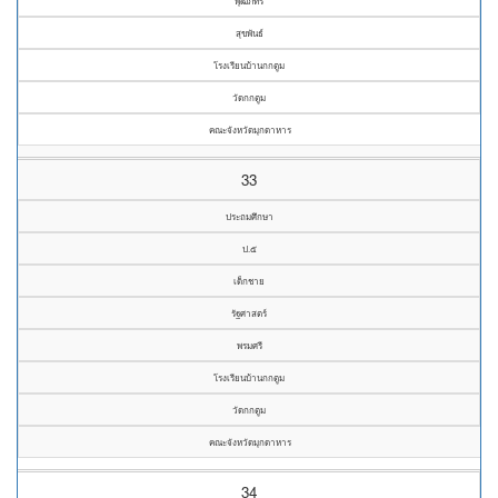
พุฒิภัทร
สุขพันธ์
โรงเรียนบ้านกกตูม
วัดกกตูม
คณะจังหวัดมุกดาหาร
33
ประถมศึกษา
ป.๕
เด็กชาย
รัฐศาสตร์
พรมศรี
โรงเรียนบ้านกกตูม
วัดกกตูม
คณะจังหวัดมุกดาหาร
34