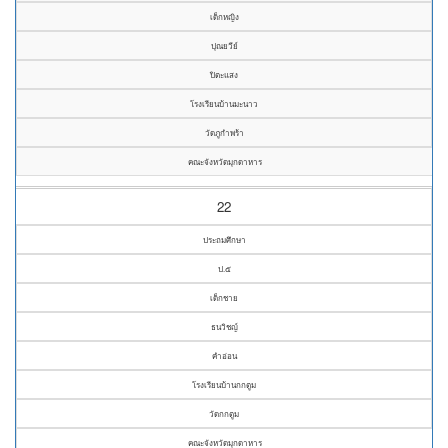
เด็กหญิง
ปุณยวีย์
ปิตะแสง
โรงเรียนบ้านมะนาว
วัดภูกำพร้า
คณะจังหวัดมุกดาหาร
22
ประถมศึกษา
ป.๕
เด็กชาย
ธนวิชญ์
คำอ่อน
โรงเรียนบ้านกกตูม
วัดกกตูม
คณะจังหวัดมุกดาหาร