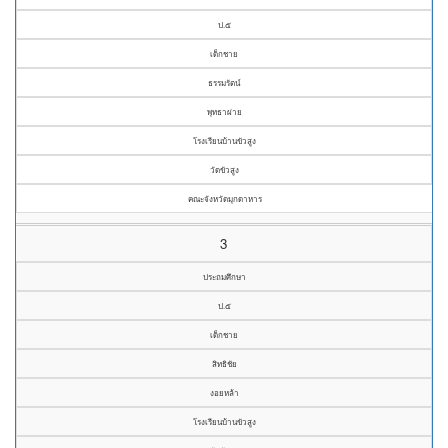
ป.๕
เด็กชาย
ธรรมรัตน์
พุทธาผ่าย
โรงเรียนบ้านขัวสูง
วัดขัวสูง
คณะจังหวัดมุกดาหาร
3
ประถมศึกษา
ป.๕
เด็กชาย
สิทธิชัย
งอยหล้า
โรงเรียนบ้านขัวสูง