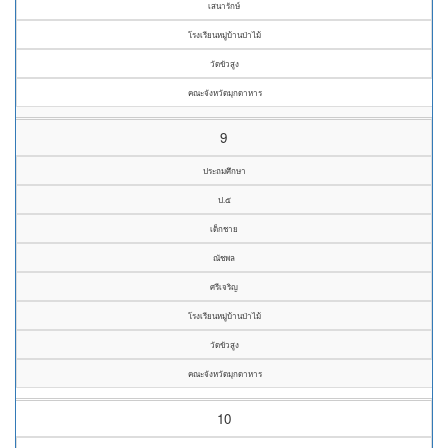
เสนารักษ์
โรงเรียนหมู่บ้านป่าไม้
วัดขัวสูง
คณะจังหวัดมุกดาหาร
9
ประถมศึกษา
ป.๕
เด็กชาย
ณัชพล
ศรีเจริญ
โรงเรียนหมู่บ้านป่าไม้
วัดขัวสูง
คณะจังหวัดมุกดาหาร
10