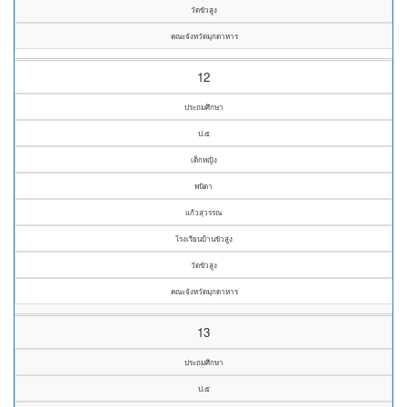
วัดขัวสูง
คณะจังหวัดมุกดาหาร
12
ประถมศึกษา
ป.๕
เด็กหญิง
พนิดา
แก้วสุวรรณ
โรงเรียนบ้านขัวสูง
วัดขัวสูง
คณะจังหวัดมุกดาหาร
13
ประถมศึกษา
ป.๕