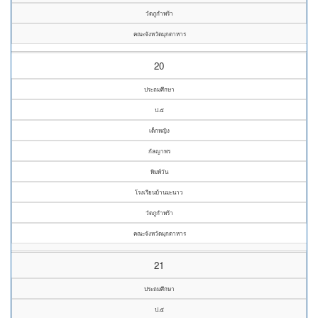
วัดภูกำพร้า
คณะจังหวัดมุกดาหาร
20
ประถมศึกษา
ป.๕
เด็กหญิง
กัลญาพร
พิมพ์วัน
โรงเรียนบ้านมะนาว
วัดภูกำพร้า
คณะจังหวัดมุกดาหาร
21
ประถมศึกษา
ป.๕