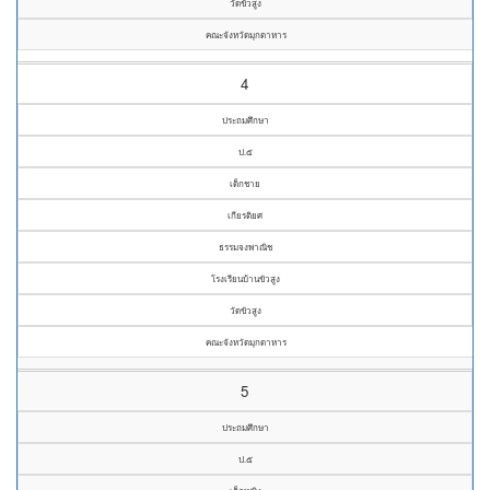
วัดขัวสูง
คณะจังหวัดมุกดาหาร
4
ประถมศึกษา
ป.๕
เด็กชาย
เกียรติยศ
ธรรมจงพาณิช
โรงเรียนบ้านขัวสูง
วัดขัวสูง
คณะจังหวัดมุกดาหาร
5
ประถมศึกษา
ป.๕