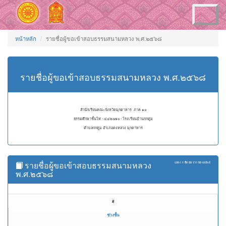
Toggle
navigation
หน้าหลัก
รายชื่อผู้ขอเข้าสอบธรรมสนามหลวง พ.ศ.๒๕๖๘
รายชื่อผู้ขอเข้าสอบธรรมสนามหลวง พ.ศ.๒๕๖๘
สำนักเรียนคณะจังหวัดมุกดาหาร ภาค ๑๐
ธรรมศึกษาชั้นโท - ๔๔๒๐๗๐ - โรงเรียนบ้านกกตูม
ตำบลกกตูม อำเภอดงหลวง มุกดาหาร
รายชื่อผู้ขอเข้าสอบธรรมสนามหลวง
แสดง
1 ถึง 50
จาก
50
ผลลัพธ์
พ.ศ.๒๕๖๘
#
ช่วงชั้น