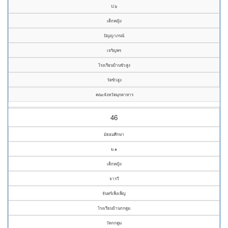
ป.๖
เด็กหญิง
ปัญญาภรณ์
เจริญพร
โรงเรียนบ้านขัวสูง
วัดขัวสูง
คณะจังหวัดมุกดาหาร
46
มัธยมศึกษา
ม.๑
เด็กหญิง
จารวี
จันทร์เพ็งเพ็ญ
โรงเรียนบ้านกกตูม
วัดกกตูม