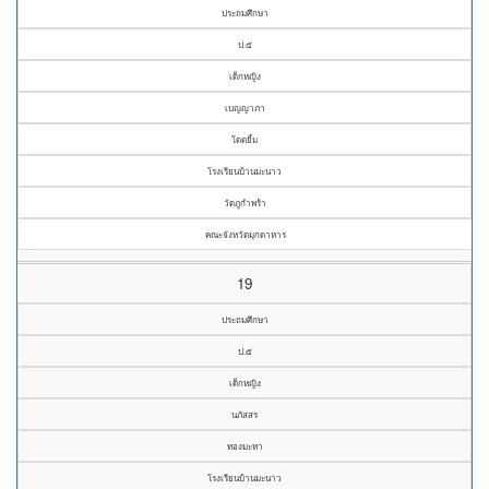
ประถมศึกษา
ป.๕
เด็กหญิง
เบญญาภา
โดดยิ้ม
โรงเรียนบ้านมะนาว
วัดภูกำพร้า
คณะจังหวัดมุกดาหาร
19
ประถมศึกษา
ป.๕
เด็กหญิง
นภัสสร
ทองมะหา
โรงเรียนบ้านมะนาว