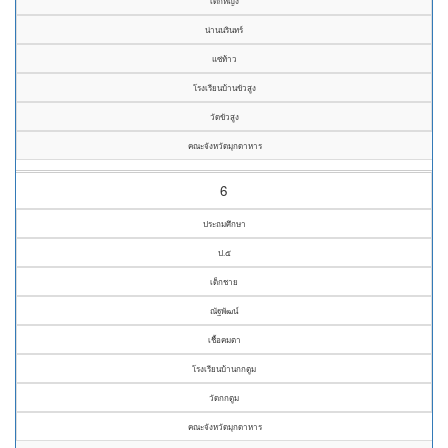
เด็กหญิง
น่านนรินทร์
แซ่ท้าว
โรงเรียนบ้านขัวสูง
วัดขัวสูง
คณะจังหวัดมุกดาหาร
6
ประถมศึกษา
ป.๕
เด็กชาย
ณัฐพัฒน์
เชื้อคมตา
โรงเรียนบ้านกกตูม
วัดกกตูม
คณะจังหวัดมุกดาหาร