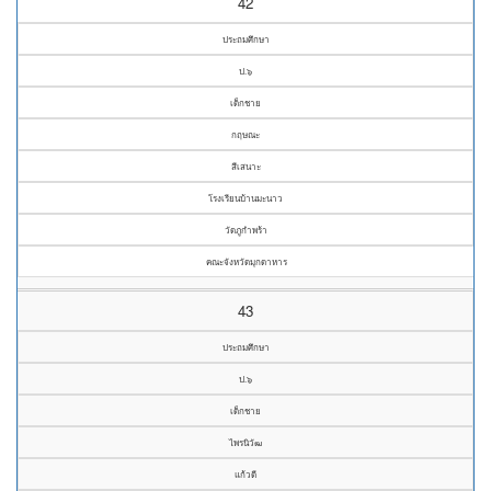
42
ประถมศึกษา
ป.๖
เด็กชาย
กฤษณะ
สีเสนาะ
โรงเรียนบ้านมะนาว
วัดภูกำพร้า
คณะจังหวัดมุกดาหาร
43
ประถมศึกษา
ป.๖
เด็กชาย
ไพรนิวัฒ
แก้วดี