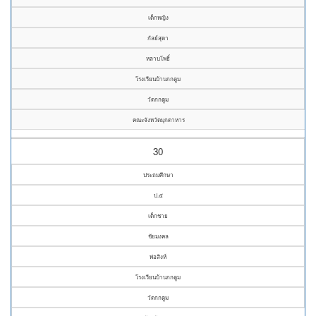
เด็กหญิง
กัลย์สุดา
หลาบโพธิ์
โรงเรียนบ้านกกตูม
วัดกกตูม
คณะจังหวัดมุกดาหาร
30
ประถมศึกษา
ป.๕
เด็กชาย
ชัยมงคล
พ่อสิงห์
โรงเรียนบ้านกกตูม
วัดกกตูม