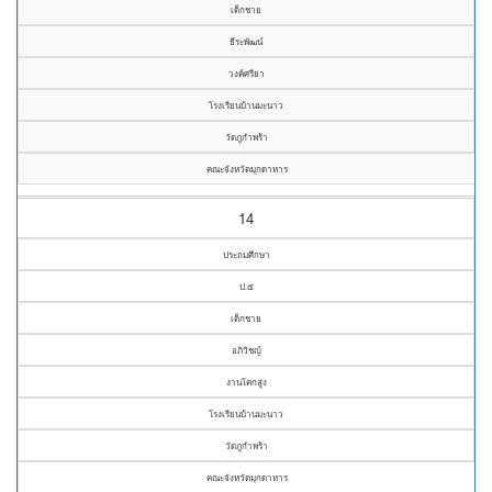
เด็กชาย
ธีระพัฒน์
วงค์ศรียา
โรงเรียนบ้านมะนาว
วัดภูกำพร้า
คณะจังหวัดมุกดาหาร
14
ประถมศึกษา
ป.๕
เด็กชาย
อภิวิชญ์
งานโคกสูง
โรงเรียนบ้านมะนาว
วัดภูกำพร้า
คณะจังหวัดมุกดาหาร