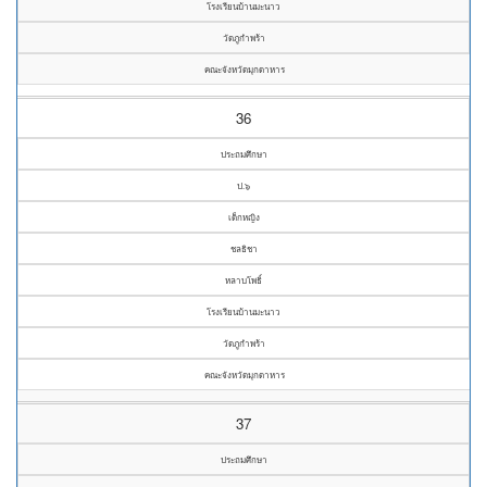
โรงเรียนบ้านมะนาว
วัดภูกำพร้า
คณะจังหวัดมุกดาหาร
36
ประถมศึกษา
ป.๖
เด็กหญิง
ชลธิชา
หลาบโพธิ์
โรงเรียนบ้านมะนาว
วัดภูกำพร้า
คณะจังหวัดมุกดาหาร
37
ประถมศึกษา