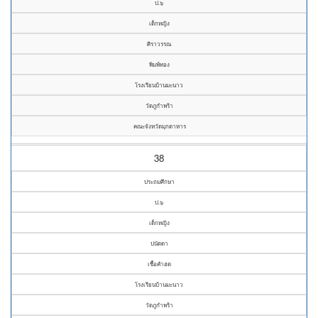
ป.๖
เด็กหญิง
ศิราวรรณ
พิมพ์ทอง
โรงเรียนบ้านมะนาว
วัดภูกำพร้า
คณะจังหวัดมุกดาหาร
38
ประถมศึกษา
ป.๖
เด็กหญิง
ปนัดดา
เชื้อคำฮด
โรงเรียนบ้านมะนาว
วัดภูกำพร้า