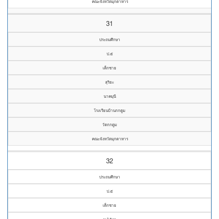
คณะจังหวัดมุกดาหาร
31
ประถมศึกษา
ป.๕
เด็กชาย
สุริยะ
นาคมุนี
โรงเรียนบ้านกกตูม
วัดกกตูม
คณะจังหวัดมุกดาหาร
32
ประถมศึกษา
ป.๕
เด็กชาย