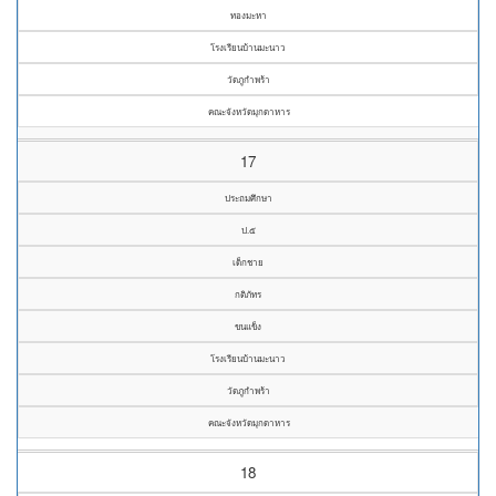
ทองมะหา
โรงเรียนบ้านมะนาว
วัดภูกำพร้า
คณะจังหวัดมุกดาหาร
17
ประถมศึกษา
ป.๕
เด็กชาย
กติภัทร
ขนแข็ง
โรงเรียนบ้านมะนาว
วัดภูกำพร้า
คณะจังหวัดมุกดาหาร
18