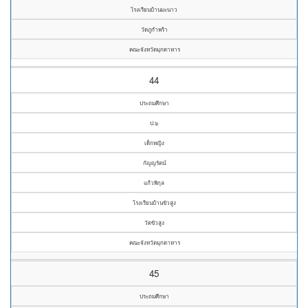
โรงเรียนบ้านมะนาว
วัดภูกำพร้า
คณะจังหวัดมุกดาหาร
44
ประถมศึกษา
ป.๖
เด็กหญิง
กัญญรัตน์
แก้วพิกุล
โรงเรียนบ้านขัวสูง
วัดขัวสูง
คณะจังหวัดมุกดาหาร
45
ประถมศึกษา