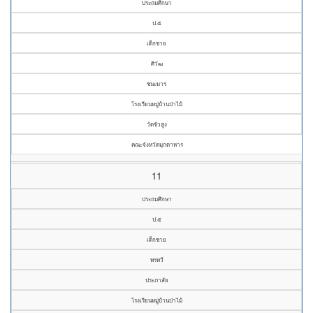
ประถมศึกษา
ป.๕
เด็กชาย
ศิวัฒ
ชนะมาร
โรงเรียนหมู่บ้านป่าไม้
วัดขัวสูง
คณะจังหวัดมุกดาหาร
11
ประถมศึกษา
ป.๕
เด็กชาย
พรทวี
ประภาสัย
โรงเรียนหมู่บ้านป่าไม้