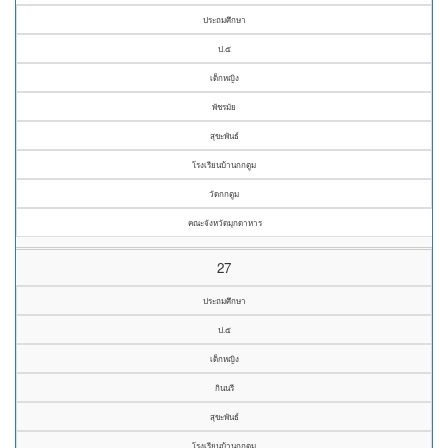
ประถมศึกษา
ป.๕
เด็กหญิง
พัชรมัย
สุขะพันธ์
โรงเรียนบ้านกกตูม
วัดกกตูม
คณะจังหวัดมุกดาหาร
27
ประถมศึกษา
ป.๕
เด็กหญิง
กินนรี
สุขะพันธ์
โรงเรียนบ้านกกตูม