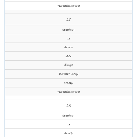
คณะจังหวัดมุกดาหาร
47
มัธยมศึกษา
ม.๑
เด็กชาย
อภิชัย
เชื้อบุญมี
โรงเรียนบ้านกกตูม
วัดกกตูม
คณะจังหวัดมุกดาหาร
48
มัธยมศึกษา
ม.๒
เด็กหญิง