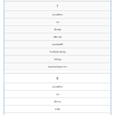
7
ประถมศึกษา
ป.๕
เด็กหญิง
ศศิกานต์
งอยจันทร์ศรี
โรงเรียนบ้านขัวสูง
วัดขัวสูง
คณะจังหวัดมุกดาหาร
8
ประถมศึกษา
ป.๕
เด็กชาย
ธนชัย