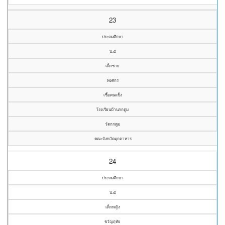
23
ประถมศึกษา
ป.๕
เด็กชาย
พงศกร
เชื้อคนแข็ง
โรงเรียนบ้านกกตูม
วัดกกตูม
คณะจังหวัดมุกดาหาร
24
ประถมศึกษา
ป.๕
เด็กหญิง
ขวัญฤทัย