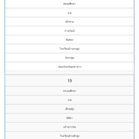
มัธยมศึกษา
ม.๒
เด็กชาย
ภานุวัฒน์
ขันทอง
โรงเรียนบ้านกกตูม
วัดกกตูม
คณะจังหวัดมุกดาหาร
19
ประถมศึกษา
ป.๕
เด็กหญิง
พนิดา
แก้วสุวรรณ
โรงเรียนบ้านขัวสูง