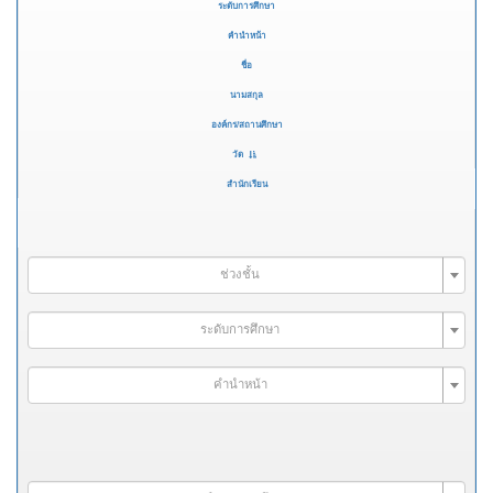
ระดับการศึกษา
คำนำหน้า
ชื่อ
นามสกุล
องค์กร/สถานศึกษา
วัด
สำนักเรียน
ช่วงชั้น
ระดับการศึกษา
คำนำหน้า