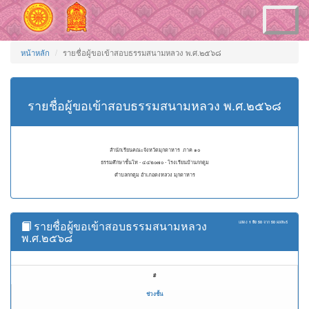
Toggle
navigation
หน้าหลัก
รายชื่อผู้ขอเข้าสอบธรรมสนามหลวง พ.ศ.๒๕๖๘
รายชื่อผู้ขอเข้าสอบธรรมสนามหลวง พ.ศ.๒๕๖๘
สำนักเรียนคณะจังหวัดมุกดาหาร ภาค ๑๐
ธรรมศึกษาชั้นโท - ๔๔๒๐๗๐ - โรงเรียนบ้านกกตูม
ตำบลกกตูม อำเภอดงหลวง มุกดาหาร
รายชื่อผู้ขอเข้าสอบธรรมสนามหลวง
แสดง
1 ถึง 50
จาก
50
ผลลัพธ์
พ.ศ.๒๕๖๘
#
ช่วงชั้น