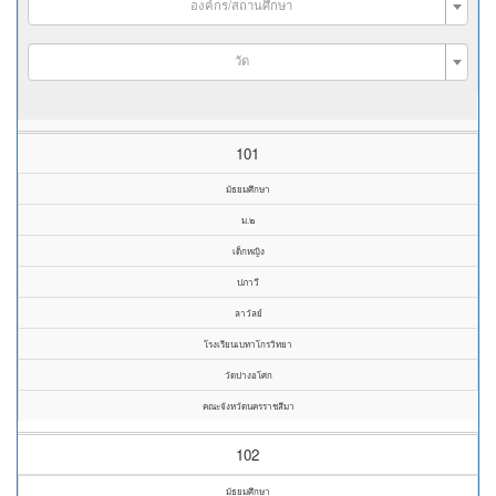
องค์กร/สถานศึกษา
วัด
101
มัธยมศึกษา
ม.๒
เด็กหญิง
ปภาวี
ลาวัลย์
โรงเรียนเบทาโกรวิทยา
วัดปางอโศก
คณะจังหวัดนครราชสีมา
102
มัธยมศึกษา