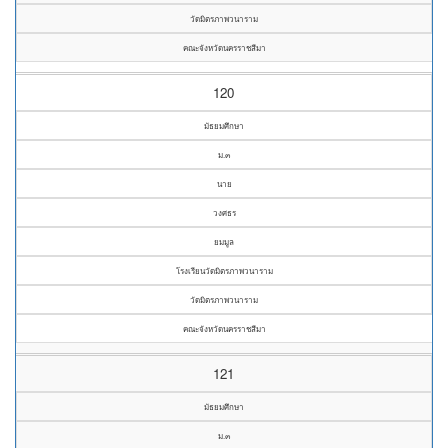
วัดมิตรภาพวนาราม
คณะจังหวัดนครราชสีมา
120
มัธยมศึกษา
ม.๓
นาย
วงศธร
ยมมูล
โรงเรียนวัดมิตรภาพวนาราม
วัดมิตรภาพวนาราม
คณะจังหวัดนครราชสีมา
121
มัธยมศึกษา
ม.๓