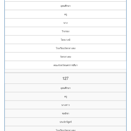
อุดมศึกษา
ครู
นาง
วิรงรอง
โยธะวงษ์
โรงเรียนวัดกลางดง
วัดกลางดง
คณะจังหวัดนครราชสีมา
127
อุดมศึกษา
ครู
นางสาว
ชลธิชา
ประจักร์สูตร์
โรงเรียนวัดกลางดง