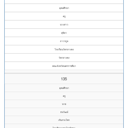
อุดมศึกษา
ครู
นางสาว
สุธิดา
ถาวรกูล
โรงเรียนวัดกลางดง
วัดกลางดง
คณะจังหวัดนครราชสีมา
135
อุดมศึกษา
ครู
นาย
ธนวัฒน์
เจิมกระโทก
โรงเรียนเบทาโกรวิทยา