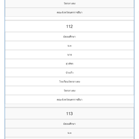
วัดกลางดง
คณะจังหวัดนครราชสีมา
112
มัธยมศึกษา
ม.๓
นาย
สุวพัชร
บัวแก้ว
โรงเรียนวัดกลางดง
วัดกลางดง
คณะจังหวัดนครราชสีมา
113
มัธยมศึกษา
ม.๓