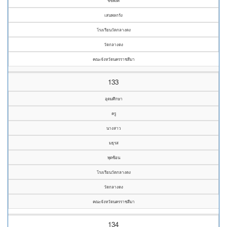
ชัชพงศ์
เสนพลกรัง
โรงเรียนวัดกลางดง
วัดกลางดง
คณะจังหวัดนครราชสีมา
133
อุดมศึกษา
ครู
นางสาว
มธุรส
พุดซ้อน
โรงเรียนวัดกลางดง
วัดกลางดง
คณะจังหวัดนครราชสีมา
134