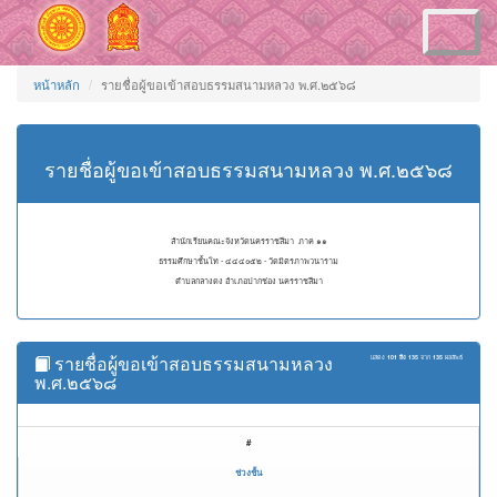
Toggle
navigation
หน้าหลัก
รายชื่อผู้ขอเข้าสอบธรรมสนามหลวง พ.ศ.๒๕๖๘
รายชื่อผู้ขอเข้าสอบธรรมสนามหลวง พ.ศ.๒๕๖๘
สำนักเรียนคณะจังหวัดนครราชสีมา ภาค ๑๑
ธรรมศึกษาชั้นโท - ๔๔๔๐๕๒ - วัดมิตรภาพวนาราม
ตำบลกลางดง อำเภอปากช่อง นครราชสีมา
รายชื่อผู้ขอเข้าสอบธรรมสนามหลวง
แสดง
101 ถึง 135
จาก
135
ผลลัพธ์
พ.ศ.๒๕๖๘
#
ช่วงชั้น