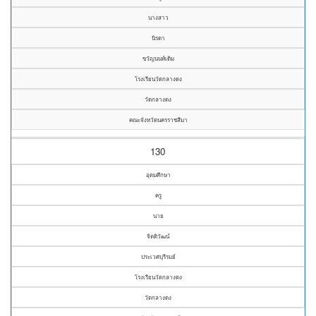
นางสาว
นิรดา
ขวัญนนท์เดิม
โรงเรียนวัดกลางดง
วัดกลางดง
คณะจังหวัดนครราชสีมา
130
อุดมศึกษา
ครู
นาย
จิตติวัฒน์
ประเวศบุรีรมย์
โรงเรียนวัดกลางดง
วัดกลางดง