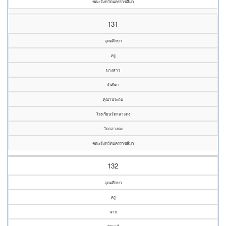
คณะจังหวัดนครราชสีมา
131
อุดมศึกษา
ครู
นางสาว
จันทิมา
คุณาประถม
โรงเรียนวัดกลางดง
วัดกลางดง
คณะจังหวัดนครราชสีมา
132
อุดมศึกษา
ครู
นาย