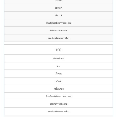
เด็กชาย
อมรินทร์
คำวาลิ
โรงเรียนวัดมิตรภาพวนาราม
วัดมิตรภาพวนาราม
คณะจังหวัดนครราชสีมา
106
มัธยมศึกษา
ม.๒
เด็กชาย
ศรัณต์
โพธิ์บุญรอด
โรงเรียนวัดมิตรภาพวนาราม
วัดมิตรภาพวนาราม
คณะจังหวัดนครราชสีมา