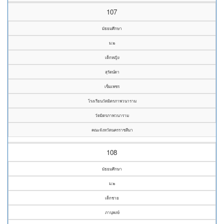
107
มัธยมศึกษา
ม.๒
เด็กหญิง
สุรัตน์ดา
เข็มเพชร
โรงเรียนวัดมิตรภาพวนาราม
วัดมิตรภาพวนาราม
คณะจังหวัดนครราชสีมา
108
มัธยมศึกษา
ม.๒
เด็กชาย
ภานุพงษ์