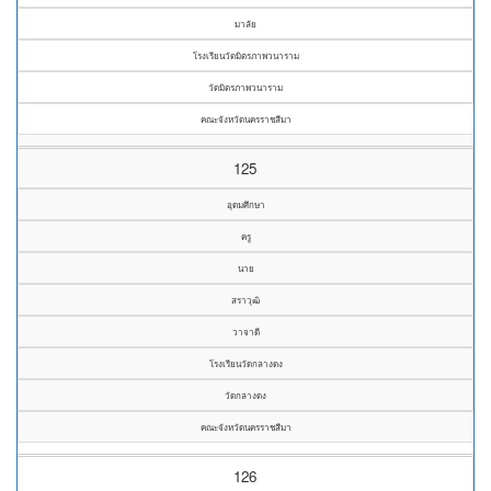
มาลัย
โรงเรียนวัดมิตรภาพวนาราม
วัดมิตรภาพวนาราม
คณะจังหวัดนครราชสีมา
125
อุดมศึกษา
ครู
นาย
สราวุฒิ
วาจาดี
โรงเรียนวัดกลางดง
วัดกลางดง
คณะจังหวัดนครราชสีมา
126