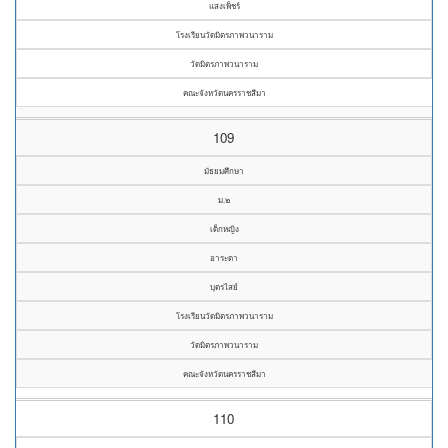
แสงเพ็ชร์
โรงเรียนวัดมิตรภาพวนาราม
วัดมิตรภาพวนาราม
คณะจังหวัดนครราชสีมา
109
มัธยมศึกษา
ม.๒
เด็กหญิง
อาระดา
บุตรไสย์
โรงเรียนวัดมิตรภาพวนาราม
วัดมิตรภาพวนาราม
คณะจังหวัดนครราชสีมา
110