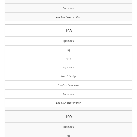
วัดกลางดง
คณะจังหวัดนครราชสีมา
128
อุดมศึกษา
ครู
นาง
อรุณวรรณ
พิทยาวิวัฒน์กุล
โรงเรียนวัดกลางดง
วัดกลางดง
คณะจังหวัดนครราชสีมา
129
อุดมศึกษา
ครู