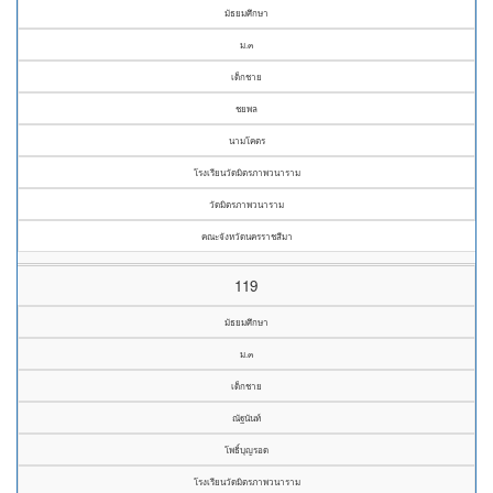
มัธยมศึกษา
ม.๓
เด็กชาย
ชยพล
นามโคตร
โรงเรียนวัดมิตรภาพวนาราม
วัดมิตรภาพวนาราม
คณะจังหวัดนครราชสีมา
119
มัธยมศึกษา
ม.๓
เด็กชาย
ณัฐนันท์
โพธิ์บุญรอด
โรงเรียนวัดมิตรภาพวนาราม