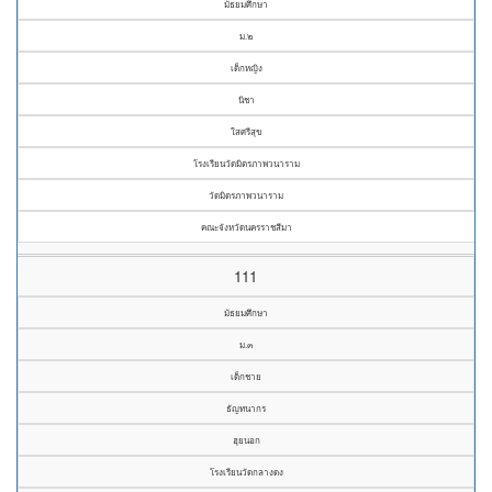
มัธยมศึกษา
ม.๒
เด็กหญิง
นิชา
ใสศรีสุข
โรงเรียนวัดมิตรภาพวนาราม
วัดมิตรภาพวนาราม
คณะจังหวัดนครราชสีมา
111
มัธยมศึกษา
ม.๓
เด็กชาย
ธัญทนากร
ฮุยนอก
โรงเรียนวัดกลางดง