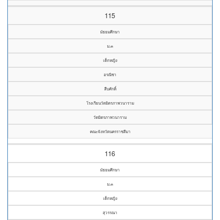
115
มัธยมศึกษา
ม.๓
เด็กหญิง
อรณิชา
สืบศักดิ์
โรงเรียนวัดมิตรภาพวนาราม
วัดมิตรภาพวนาราม
คณะจังหวัดนครราชสีมา
116
มัธยมศึกษา
ม.๓
เด็กหญิง
สุวรรณา