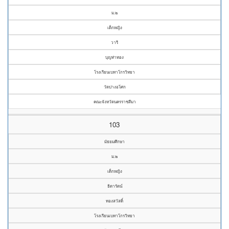
ม.๒
เด็กหญิง
วารี
บุญท่าทอง
โรงเรียนเบทาโกรวิทยา
วัดปางอโศก
คณะจังหวัดนครราชสีมา
103
มัธยมศึกษา
ม.๒
เด็กหญิง
ธิดารัตน์
ทองสวัสดิ์
โรงเรียนเบทาโกรวิทยา