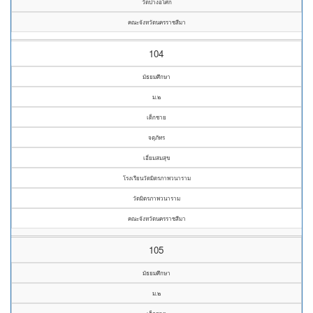
วัดปางอโศก
คณะจังหวัดนครราชสีมา
104
มัธยมศึกษา
ม.๒
เด็กชาย
จตุภัทร
เอี่ยมสมสุข
โรงเรียนวัดมิตรภาพวนาราม
วัดมิตรภาพวนาราม
คณะจังหวัดนครราชสีมา
105
มัธยมศึกษา
ม.๒