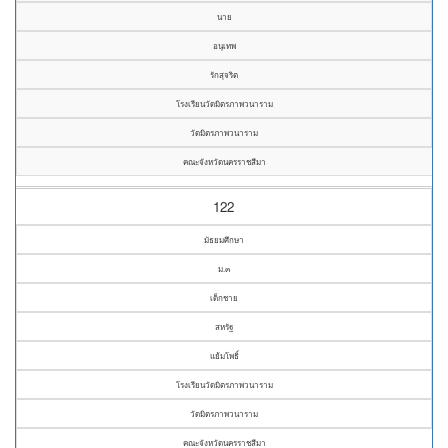
นาย
อนุเทพ
รักสุจริต
โรงเรียนวัดมิตรภาพวนาราม
วัดมิตรภาพวนาราม
คณะจังหวัดนครราชสีมา
122
มัธยมศึกษา
ม.๓
เด็กชาย
สหรัฐ
แย้มโพธิ์
โรงเรียนวัดมิตรภาพวนาราม
วัดมิตรภาพวนาราม
คณะจังหวัดนครราชสีมา