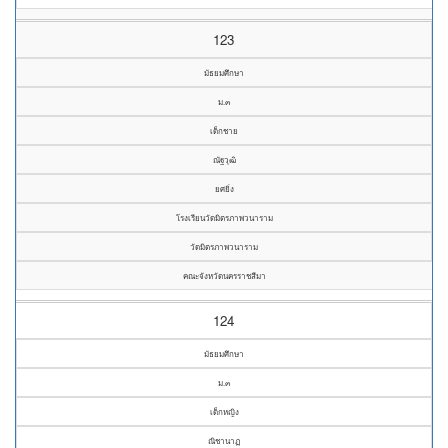
123
มัธยมศึกษา
ม.๓
เด็กชาย
ณัฐวุฒิ
ยศยิ่ง
โรงเรียนวัดมิตรภาพวนาราม
วัดมิตรภาพวนาราม
คณะจังหวัดนครราชสีมา
124
มัธยมศึกษา
ม.๓
เด็กหญิง
ณิชานาฏ