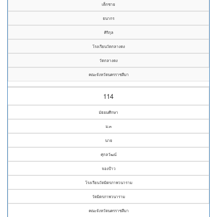
เด็กชาย
ธนากร
ศิริกุล
โรงเรียนวัดกลางดง
วัดกลางดง
คณะจังหวัดนครราชสีมา
114
มัธยมศึกษา
ม.๓
นาย
ศุกลวัฒน์
จองป้าว
โรงเรียนวัดมิตรภาพวนาราม
วัดมิตรภาพวนาราม
คณะจังหวัดนครราชสีมา