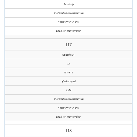
เอี่ยมสมสุข
โรงเรียนวัดมิตรภาพวนาราม
วัดมิตรภาพวนาราม
คณะจังหวัดนครราชสีมา
117
มัธยมศึกษา
ม.๓
นางสาว
สุรัตติกาญจน์
สุวรีย์
โรงเรียนวัดมิตรภาพวนาราม
วัดมิตรภาพวนาราม
คณะจังหวัดนครราชสีมา
118