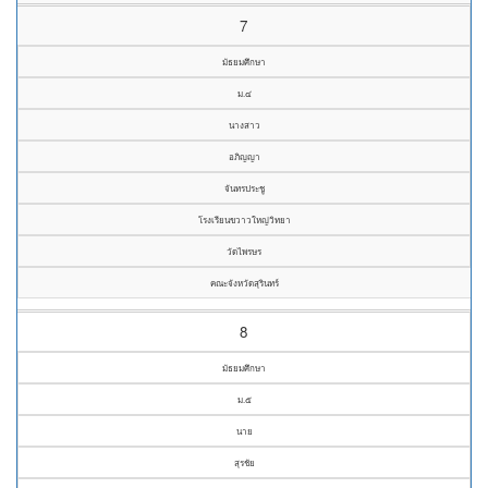
7
มัธยมศึกษา
ม.๔
นางสาว
อภิญญา
จันทรประชู
โรงเรียนขวาวใหญ่วิทยา
วัดไพรษร
คณะจังหวัดสุรินทร์
8
มัธยมศึกษา
ม.๕
นาย
สุรชัย