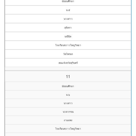
มัธยมศึกษา
ม.๕
นางสาว
สุจิตรา
มณีนิล
โรงเรียนขวาวใหญ่วิทยา
วัดไพรษร
คณะจังหวัดสุรินทร์
11
มัธยมศึกษา
ม.๖
นางสาว
นวลวรรณ
งามแพง
โรงเรียนขวาวใหญ่วิทยา