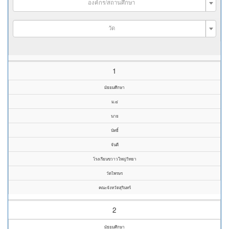
องค์กร/สถานศึกษา
วัด
1
มัธยมศึกษา
ม.๔
นาย
นัทธิ์
จันดี
โรงเรียนขวาวใหญ่วิทยา
วัดไพรษร
คณะจังหวัดสุรินทร์
2
มัธยมศึกษา