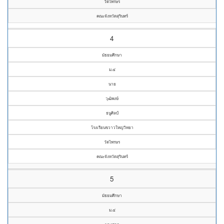
วัดไพรษร
คณะจังหวัดสุรินทร์
4
มัธยมศึกษา
ม.๔
นาย
วุฒิพงษ์
ธนูศิลป์
โรงเรียนขวาวใหญ่วิทยา
วัดไพรษร
คณะจังหวัดสุรินทร์
5
มัธยมศึกษา
ม.๔