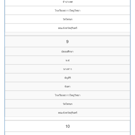
จำปาเทศ
โรงเรียนขวาวใหญ่วิทยา
วัดไพรษร
คณะจังหวัดสุรินทร์
9
มัธยมศึกษา
ม.๕
นางสาว
ธัญสิริ
จันทา
โรงเรียนขวาวใหญ่วิทยา
วัดไพรษร
คณะจังหวัดสุรินทร์
10