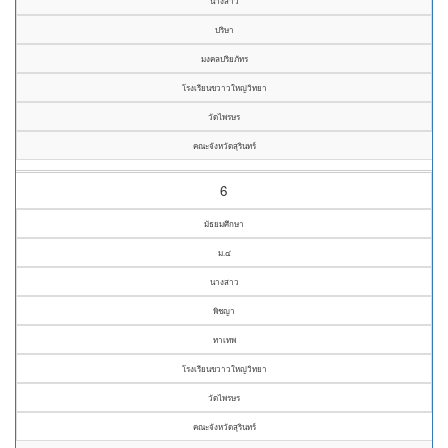
นางสาว
ปริษา
มงคลปริยภัทร
โรงเรียนขวาวใหญ่วิทยา
วัดไพรษร
คณะจังหวัดสุรินทร์
6
มัธยมศึกษา
ม.๔
นางสาว
พิชญา
ทาเทพ
โรงเรียนขวาวใหญ่วิทยา
วัดไพรษร
คณะจังหวัดสุรินทร์