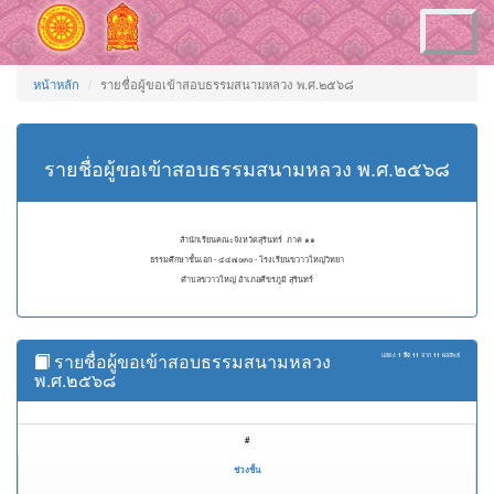
Toggle
navigation
หน้าหลัก
รายชื่อผู้ขอเข้าสอบธรรมสนามหลวง พ.ศ.๒๕๖๘
รายชื่อผู้ขอเข้าสอบธรรมสนามหลวง พ.ศ.๒๕๖๘
สำนักเรียนคณะจังหวัดสุรินทร์ ภาค ๑๑
ธรรมศึกษาชั้นเอก - ๔๔๗๐๓๐ - โรงเรียนขวาวใหญ่วิทยา
ตำบลขวาวใหญ่ อำเภอศีขรภูมิ สุรินทร์
รายชื่อผู้ขอเข้าสอบธรรมสนามหลวง
แสดง
1 ถึง 11
จาก
11
ผลลัพธ์
พ.ศ.๒๕๖๘
#
ช่วงชั้น