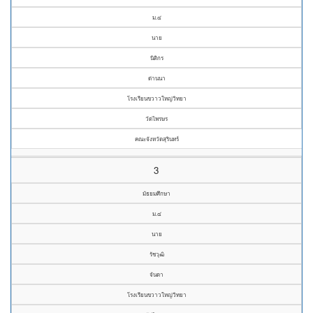
ม.๔
นาย
นิติกร
ด่านนา
โรงเรียนขวาวใหญ่วิทยา
วัดไพรษร
คณะจังหวัดสุรินทร์
3
มัธยมศึกษา
ม.๔
นาย
รัชวุฒิ
จันดา
โรงเรียนขวาวใหญ่วิทยา