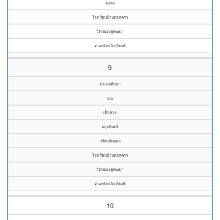
มงคล
โรงเรียนบ้านตอกตรา
วัดหนองคูพัฒนา
คณะจังหวัดสุรินทร์
9
ประถมศึกษา
ป.๖
เด็กชาย
นฤบดินทร์
วชิระนันทกุล
โรงเรียนบ้านตอกตรา
วัดหนองคูพัฒนา
คณะจังหวัดสุรินทร์
10