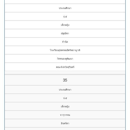
ประถมศึกษา
ป.๕
เด็กหญิง
ณัฐณิชา
จำนิล
โรงเรียนสุขพรหมมีศรัทธาญาติ
วัดหนองคูพัฒนา
คณะจังหวัดสุรินทร์
35
ประถมศึกษา
ป.๕
เด็กหญิง
จารุวรรณ
อินทร์ตา