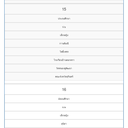
15
ประถมศึกษา
ป.๖
เด็กหญิง
กานต์มณี
โพธิ์เพชร
โรงเรียนบ้านตอกตรา
วัดหนองคูพัฒนา
คณะจังหวัดสุรินทร์
16
มัธยมศึกษา
ม.๒
เด็กหญิง
สุนิสา