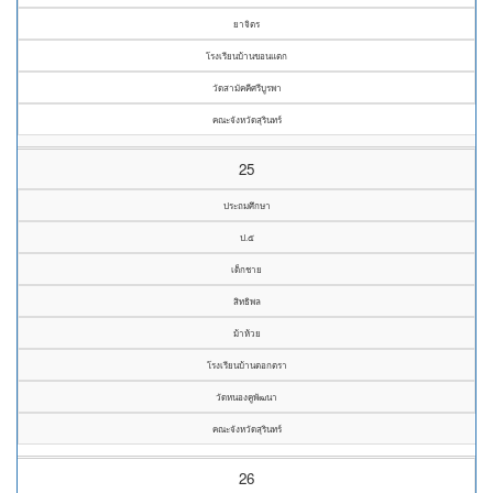
ยาจิตร
โรงเรียนบ้านขอนแตก
วัดสามัคคีศรีบูรพา
คณะจังหวัดสุรินทร์
25
ประถมศึกษา
ป.๕
เด็กชาย
สิทธิพล
ม้าห้วย
โรงเรียนบ้านตอกตรา
วัดหนองคูพัฒนา
คณะจังหวัดสุรินทร์
26