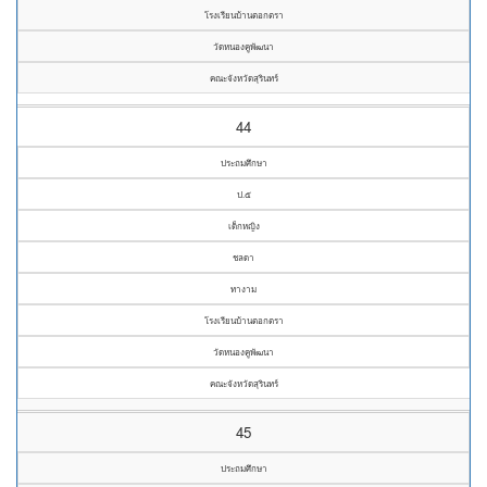
โรงเรียนบ้านตอกตรา
วัดหนองคูพัฒนา
คณะจังหวัดสุรินทร์
44
ประถมศึกษา
ป.๕
เด็กหญิง
ชลดา
ทางาม
โรงเรียนบ้านตอกตรา
วัดหนองคูพัฒนา
คณะจังหวัดสุรินทร์
45
ประถมศึกษา