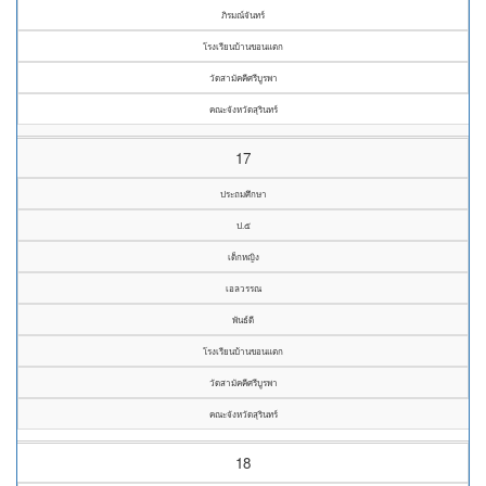
ภิรมณ์จันทร์
โรงเรียนบ้านขอนแตก
วัดสามัคคีศรีบูรพา
คณะจังหวัดสุรินทร์
17
ประถมศึกษา
ป.๕
เด็กหญิง
เอลวรรณ
พันธ์ดี
โรงเรียนบ้านขอนแตก
วัดสามัคคีศรีบูรพา
คณะจังหวัดสุรินทร์
18