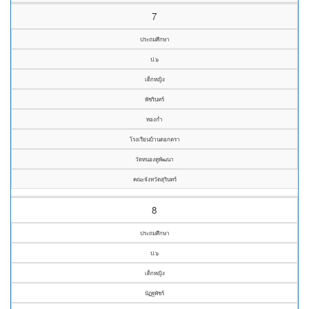
7
ประถมศึกษา
ป.๖
เด็กหญิง
พัชรินทร์
ทองก่ำ
โรงเรียนบ้านตอกตรา
วัดหนองคูพัฒนา
คณะจังหวัดสุรินทร์
8
ประถมศึกษา
ป.๖
เด็กหญิง
นัฏฐพัชร์