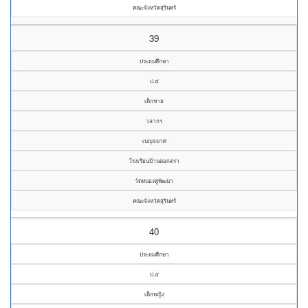
คณะจังหวัดสุรินทร์
39
ประถมศึกษา
ป.๕
เด็กชาย
วลากร
เบญจมาศ
โรงเรียนบ้านตอกตรา
วัดหนองคูพัฒนา
คณะจังหวัดสุรินทร์
40
ประถมศึกษา
ป.๕
เด็กหญิง