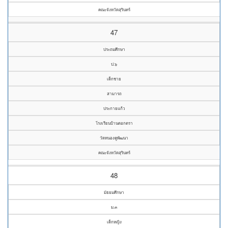
คณะจังหวัดสุรินทร์
47
ประถมศึกษา
ป.๖
เด็กชาย
สามารถ
ประกายแก้ว
โรงเรียนบ้านตอกตรา
วัดหนองคูพัฒนา
คณะจังหวัดสุรินทร์
48
มัธยมศึกษา
ม.๓
เด็กหญิง