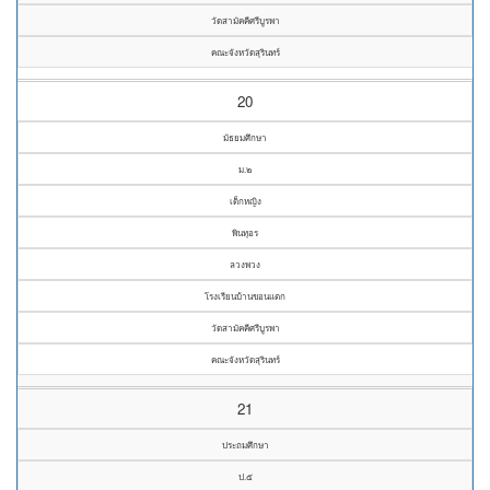
วัดสามัคคีศรีบูรพา
คณะจังหวัดสุรินทร์
20
มัธยมศึกษา
ม.๒
เด็กหญิง
พินทุอร
ลวงพวง
โรงเรียนบ้านขอนแตก
วัดสามัคคีศรีบูรพา
คณะจังหวัดสุรินทร์
21
ประถมศึกษา
ป.๕