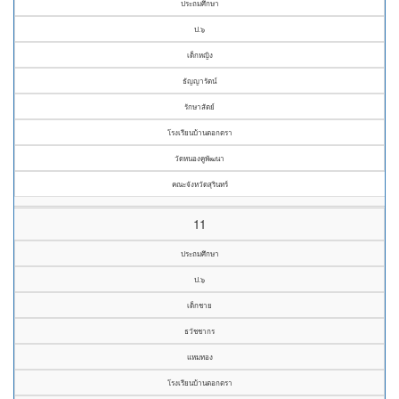
ประถมศึกษา
ป.๖
เด็กหญิง
ธัญญารัตน์
รักษาสัตย์
โรงเรียนบ้านตอกตรา
วัดหนองคูพัฒนา
คณะจังหวัดสุรินทร์
11
ประถมศึกษา
ป.๖
เด็กชาย
ธวัชชากร
แหมทอง
โรงเรียนบ้านตอกตรา