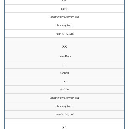
ปณิดา
ยอดนา
โรงเรียนสุขพรหมมีศรัทธาญาติ
วัดหนองคูพัฒนา
คณะจังหวัดสุรินทร์
33
ประถมศึกษา
ป.๕
เด็กหญิง
ธนกร
พันธ์เป็น
โรงเรียนสุขพรหมมีศรัทธาญาติ
วัดหนองคูพัฒนา
คณะจังหวัดสุรินทร์
34