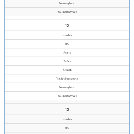
วัดหนองคูพัฒนา
คณะจังหวัดสุรินทร์
12
ประถมศึกษา
ป.๖
เด็กชาย
ทินภัทร
วงษ์ภักดี
โรงเรียนบ้านตอกตรา
วัดหนองคูพัฒนา
คณะจังหวัดสุรินทร์
13
ประถมศึกษา
ป.๖