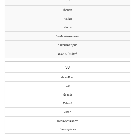
ป.๕
เด็กหญิง
วรรณิดา
วุฒิธรรม
โรงเรียนบ้านขอนแตก
วัดสามัคคีศรีบูรพา
คณะจังหวัดสุรินทร์
38
ประถมศึกษา
ป.๕
เด็กหญิง
ศิริลักษณ์
ทองจา
โรงเรียนบ้านตอกตรา
วัดหนองคูพัฒนา