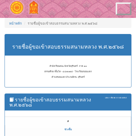
Toggle
navigation
หน้าหลัก
รายชื่อผู้ขอเข้าสอบธรรมสนามหลวง พ.ศ.๒๕๖๘
รายชื่อผู้ขอเข้าสอบธรรมสนามหลวง พ.ศ.๒๕๖๘
สำนักเรียนคณะจังหวัดสุรินทร์ ภาค ๑๑
ธรรมศึกษาชั้นโท - ๔๔๗๐๗๕ - โรงเรียนขอนแตก
ตำบลขอนแตก อำเภอสังขะ สุรินทร์
รายชื่อผู้ขอเข้าสอบธรรมสนามหลวง
แสดง
1 ถึง 50
จาก
93
ผลลัพธ์
พ.ศ.๒๕๖๘
#
ช่วงชั้น