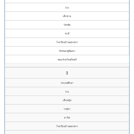
ป.๖
เด็กชาย
วัชรชัย
ชวลี
โรงเรียนบ้านตอกตรา
วัดหนองคูพัฒนา
คณะจังหวัดสุรินทร์
3
ประถมศึกษา
ป.๖
เด็กหญิง
วรสุดา
ยาจิต
โรงเรียนบ้านตอกตรา