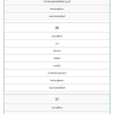
โรงเรียนสุขพรหมมีศรัทธาญาติ
วัดหนองคูพัฒนา
คณะจังหวัดสุรินทร์
36
ประถมศึกษา
ป.๕
เด็กชาย
อิทธิพล
เกษเมือง
โรงเรียนบ้านตอกตรา
วัดหนองคูพัฒนา
คณะจังหวัดสุรินทร์
37
ประถมศึกษา