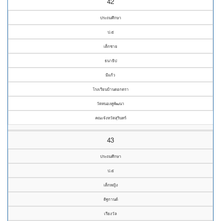
42
ประถมศึกษา
ป.๕
เด็กชาย
ธนาธิป
มีแก้ว
โรงเรียนบ้านตอกตรา
วัดหนองคูพัฒนา
คณะจังหวัดสุรินทร์
43
ประถมศึกษา
ป.๕
เด็กหญิง
ดิฐกานต์
เรียงวัล