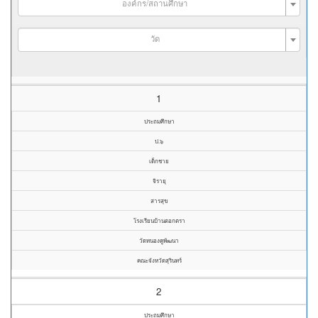
องค์กร/สถานศึกษา
วัด
1
ประถมศึกษา
ป.๖
เด็กชาย
จิรายุ
สารสุข
โรงเรียนบ้านตอกตรา
วัดหนองคูพัฒนา
คณะจังหวัดสุรินทร์
2
ประถมศึกษา