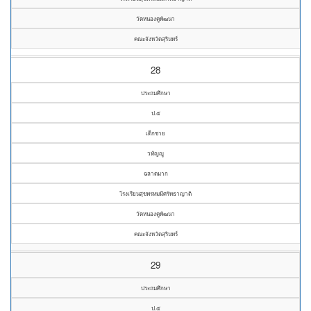
วัดหนองคูพัฒนา
คณะจังหวัดสุรินทร์
28
ประถมศึกษา
ป.๕
เด็กชาย
วทัญญู
ฉลาดมาก
โรงเรียนสุขพรหมมีศรัทธาญาติ
วัดหนองคูพัฒนา
คณะจังหวัดสุรินทร์
29
ประถมศึกษา
ป.๕