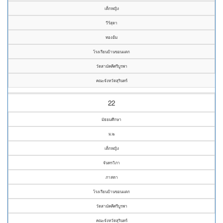
เด็กหญิง
วีร์สุดา
ทองอ้ม
โรงเรียนบ้านขอนแตก
วัดสามัคคีศรีบูรพา
คณะจังหวัดสุรินทร์
22
มัธยมศึกษา
ม.๒
เด็กหญิง
จันทรวิภา
ภาสดา
โรงเรียนบ้านขอนแตก
วัดสามัคคีศรีบูรพา
คณะจังหวัดสุรินทร์