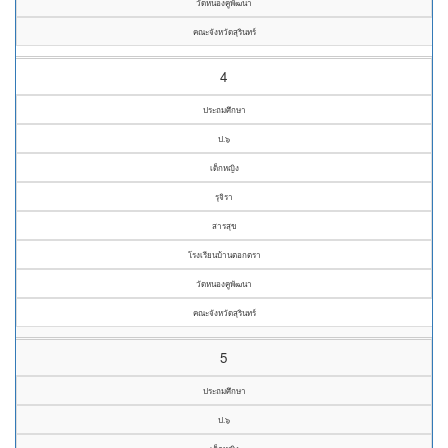
วัดหนองคูพัฒนา
คณะจังหวัดสุรินทร์
4
ประถมศึกษา
ป.๖
เด็กหญิง
รุจิรา
สารสุข
โรงเรียนบ้านตอกตรา
วัดหนองคูพัฒนา
คณะจังหวัดสุรินทร์
5
ประถมศึกษา
ป.๖