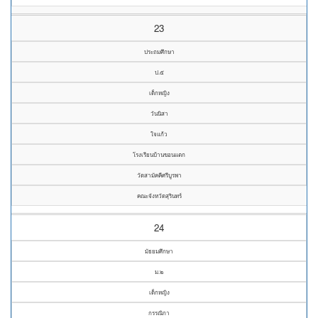
23
ประถมศึกษา
ป.๕
เด็กหญิง
วันนิสา
ใจแก้ว
โรงเรียนบ้านขอนแตก
วัดสามัคคีศรีบูรพา
คณะจังหวัดสุรินทร์
24
มัธยมศึกษา
ม.๒
เด็กหญิง
กรรณิกา