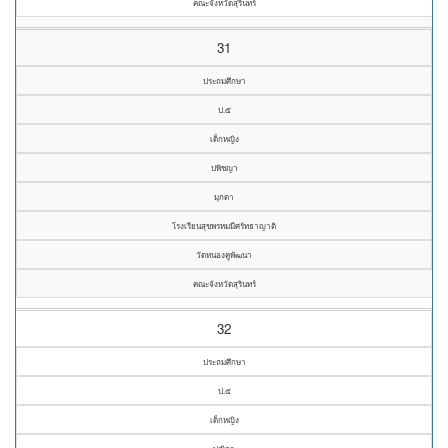
คณะจังหวัดสุรินทร์
31
ประถมศึกษา
ป.๕
เด็กหญิง
ปพิชญา
มุกดา
โรงเรียนสุขพรหมมีศรัทธาญาติ
วัดหนองคูพัฒนา
คณะจังหวัดสุรินทร์
32
ประถมศึกษา
ป.๕
เด็กหญิง