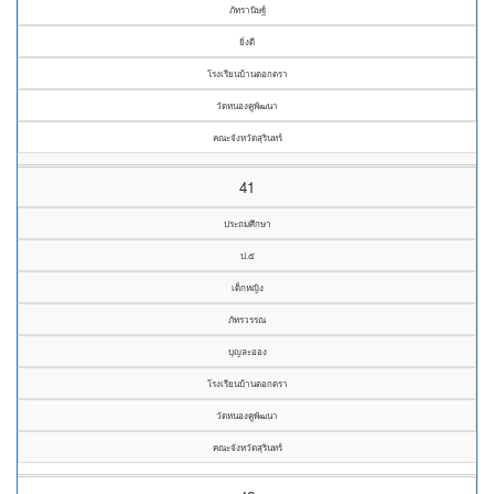
ภัทรานิษฐ์
ยิ่งดี
โรงเรียนบ้านตอกตรา
วัดหนองคูพัฒนา
คณะจังหวัดสุรินทร์
41
ประถมศึกษา
ป.๕
เด็กหญิง
ภัทรวรรณ
บุญละออง
โรงเรียนบ้านตอกตรา
วัดหนองคูพัฒนา
คณะจังหวัดสุรินทร์