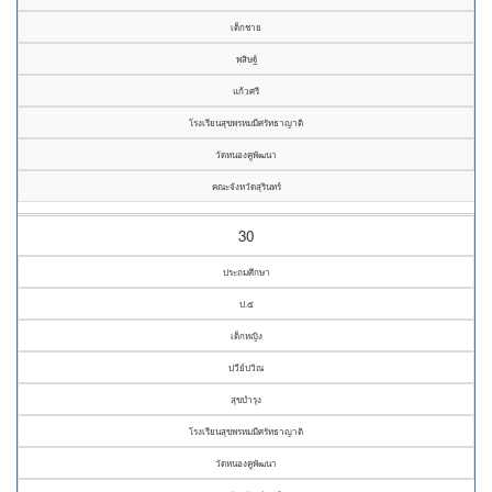
เด็กชาย
พสิษฐ์
แก้วศรี
โรงเรียนสุขพรหมมีศรัทธาญาติ
วัดหนองคูพัฒนา
คณะจังหวัดสุรินทร์
30
ประถมศึกษา
ป.๕
เด็กหญิง
ปวีย์ปวิณ
สุขบำรุง
โรงเรียนสุขพรหมมีศรัทธาญาติ
วัดหนองคูพัฒนา