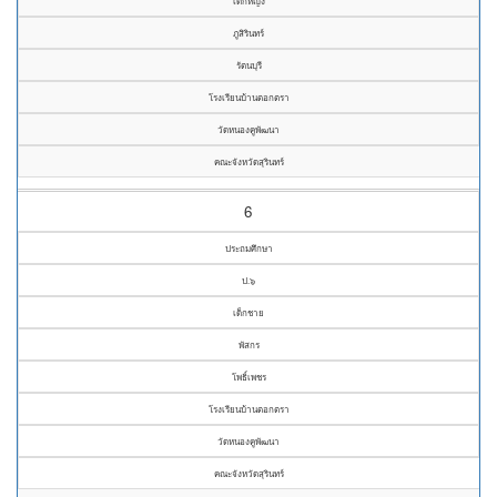
เด็กหญิง
ภูสิรินทร์
รัตนบุรี
โรงเรียนบ้านตอกตรา
วัดหนองคูพัฒนา
คณะจังหวัดสุรินทร์
6
ประถมศึกษา
ป.๖
เด็กชาย
พัสกร
โพธิ์เพชร
โรงเรียนบ้านตอกตรา
วัดหนองคูพัฒนา
คณะจังหวัดสุรินทร์