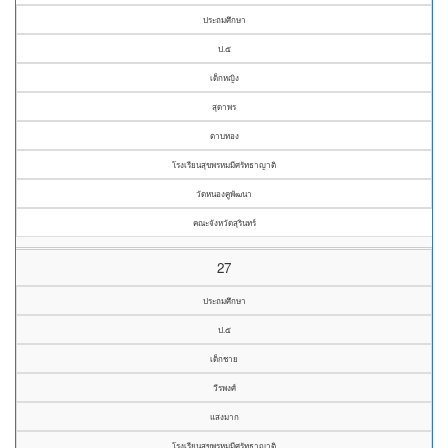
ประถมศึกษา
ป.๕
เด็กหญิง
สุดาพร
ตาบทอง
โรงเรียนสุขพรหมมีศรัทธาญาติ
วัดหนองคูพัฒนา
คณะจังหวัดสุรินทร์
27
ประถมศึกษา
ป.๕
เด็กชาย
วีรพงศ์
แสงมาก
โรงเรียนสุขพรหมมีศรัทธาญาติ