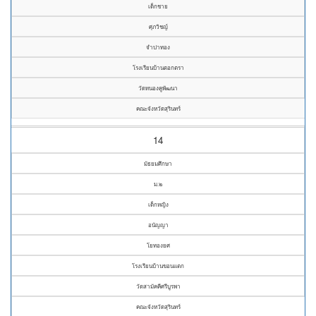
เด็กชาย
ศุภวิชญ์
จำปาทอง
โรงเรียนบ้านตอกตรา
วัดหนองคูพัฒนา
คณะจังหวัดสุรินทร์
14
มัธยมศึกษา
ม.๒
เด็กหญิง
อนัญญา
โยทองยศ
โรงเรียนบ้านขอนแตก
วัดสามัคคีศรีบูรพา
คณะจังหวัดสุรินทร์