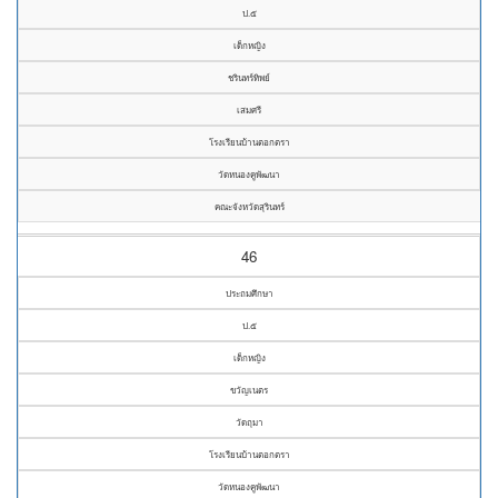
ป.๕
เด็กหญิง
ชรินทร์ทิพย์
เสมศรี
โรงเรียนบ้านตอกตรา
วัดหนองคูพัฒนา
คณะจังหวัดสุรินทร์
46
ประถมศึกษา
ป.๕
เด็กหญิง
ขวัญเนตร
วัดถุมา
โรงเรียนบ้านตอกตรา
วัดหนองคูพัฒนา