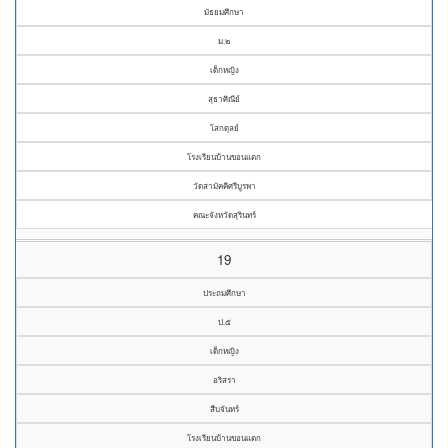
มัธยมศึกษา
ม.๒
เด็กหญิง
สุธาศิณีย์
โสกดุลย์
โรงเรียนบ้านขอนแตก
วัดสามัคคีศรีบูรพา
คณะจังหวัดสุรินทร์
19
ประถมศึกษา
ป.๕
เด็กหญิง
อริสรา
สืบจันทร์
โรงเรียนบ้านขอนแตก